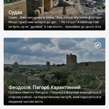
Судак
Судак... Вже чую крики в спину: "Ааа, попса! Муляжна фортеця!
Місце,туристами затерте до дір!..." Но то шо? А мене ще там
не було, ну не "дірявив" я там нічого... принаймні до цього літа.
Феодосія. Пагорб Карантинний
Головна памятка Феодосії - Генуезька фортеця знаходиться в
старому районі - на Карантинному пагорбі, який підноситься в
південній частині міста.