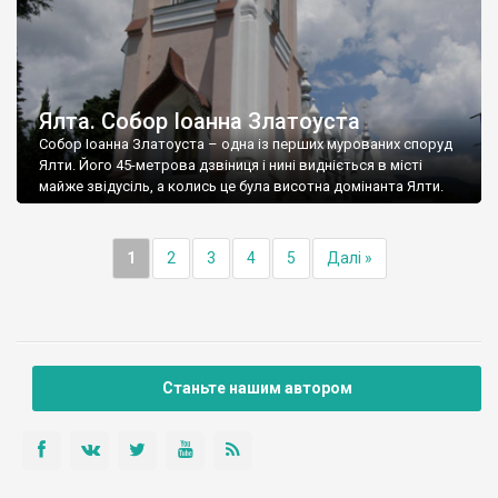
Ялта. Собор Іоанна Златоуста
Собор Іоанна Златоуста – одна із перших мурованих споруд
Ялти. Його 45-метрова дзвіниця і нині видніється в місті
майже звідусіль, а колись це була висотна домінанта Ялти.
1
2
3
4
5
Далі »
Станьте нашим автором