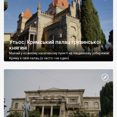
Утьос. Кримський палац грузинської
княгині
Майже у кожному населеному пункті на південному узбережжі
Криму є свій палац (а часто і не один).