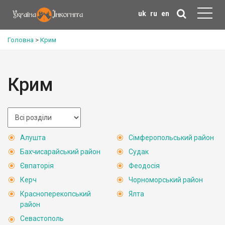
uk
ru
en
Головна
>
Крим
Крим
Алушта
Сімферопольський район
Бахчисарайський район
Судак
Євпаторія
Феодосія
Керч
Чорноморський район
Красноперекопський
Ялта
район
Севастополь