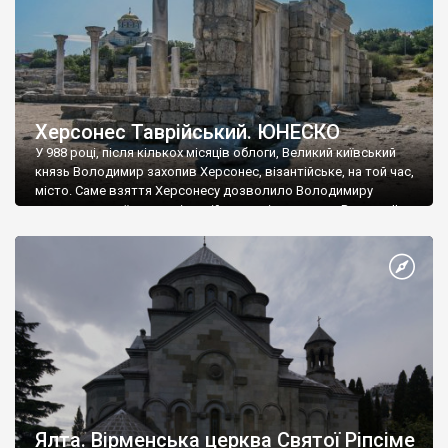
Херсонес Таврійський. ЮНЕСКО
У 988 році, після кількох місяців облоги, Великий київський
князь Володимир захопив Херсонес, візантійське, на той час,
місто. Саме взяття Херсонесу дозволило Володимиру
диктувати свої умови візантійському імператору Василю ІІ, та
одружитися з його дочкою Ганною. Цього ж року, в
Херсонесі Володимир-язичник, став Василем-християнином.
А потім було Хрещення Русі. На честь Херсонесу Таврійського
названо місто […]
Ялта. Вірменська церква Святої Ріпсіме