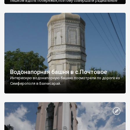
пешком вдоль побережья,поэтому совершали радиальные
вылазки из Оленевки.
Водонапорная башня в с.Почтовое
Интересную водонапорную башню посмотрели по дороге из
Симферополя в Бахчисарай.