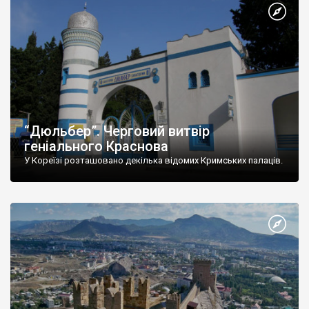
“Дюльбер”. Черговий витвір
геніального Краснова
У Кореїзі розташовано декілька відомих Кримських палаців.