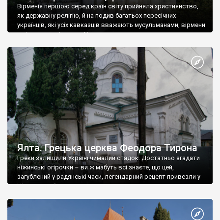
Вірменія першою серед країн світу прийняла християнство,
як державну релігію, й на подив багатьох пересічних
українців, які усіх кавказців вважають мусульманами, вірмени
є відданими вірянами Христа
Ялта. Грецька церква Феодора Тирона
Греки залишили Україні чималий спадок. Достатньо згадати
ніжинські огірочки – ви ж мабуть всі знаєте, що цей,
загублений у радянські часи, легендарний рецепт привезли у
Ніжин греки?