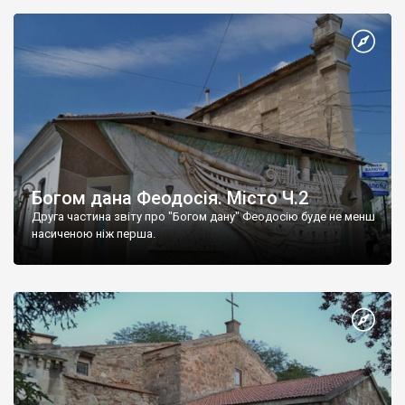
Богом дана Феодосія. Місто Ч.2
Друга частина звіту про "Богом дану" Феодосію буде не менш
насиченою ніж перша.