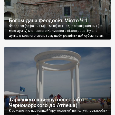
Богом дана Феодосія. Місто Ч.1
Феодосія (Кафа-12 (13) -15 (18) ст) - одне з найцікавіших (на
мою думку) міст всього Кримського півострова .Ну,але
думка в кожного своя, тому щоби розвіяти цей субєктивізм,
запрошую відвідати це
Тарханкутская кругосветка(от
Черноморского до Атлеша)
К сожалению настоящей "кругосветки" не получилось,пройти