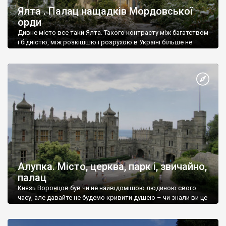
Ялта . Палац нащадків Мордовської
орди
Дивне місто все таки Ялта. Такого контрасту між багатством
і бідністю, між розкішшю і розрухою в Україні більше не
знайдеш.
Алупка. Місто, церква, парк і, звичайно,
палац
Князь Воронцов був чи не найвідомішою людиною свого
часу, але давайте не будемо кривити душею – чи знали ви це
прізвище до відвідин Алупки? Мабуть все таки ні.