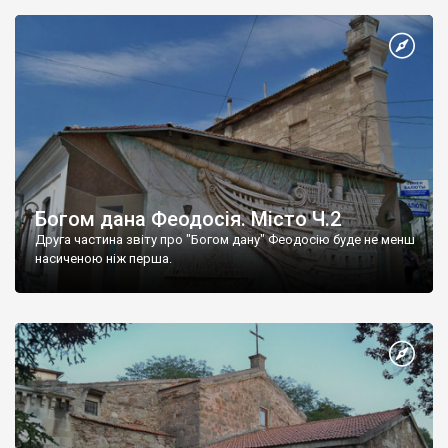
Богом дана Феодосія. Місто Ч.2
Друга частина звіту про "Богом дану" Феодосію буде не менш
насиченою ніж перша.