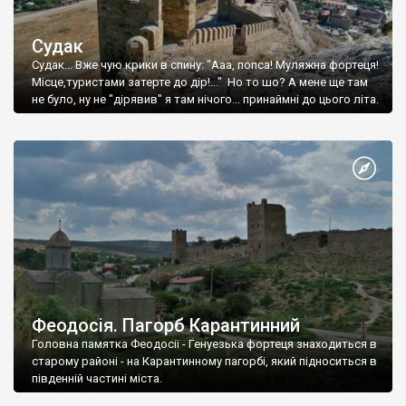
Судак
Судак... Вже чую крики в спину: "Ааа, попса! Муляжна фортеця!
Місце,туристами затерте до дір!..." Но то шо? А мене ще там
не було, ну не "дірявив" я там нічого... принаймні до цього літа.
Феодосія. Пагорб Карантинний
Головна памятка Феодосії - Генуезька фортеця знаходиться в
старому районі - на Карантинному пагорбі, який підноситься в
південній частині міста.