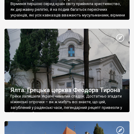
Вірменія першою серед країн світу прийняла християнство,
як державну релігію, й на подив багатьох пересічних
українців, які усіх кавказців вважають мусульманами, вірмени
є відданими вірянами Христа
Ялта. Грецька церква Феодора Тирона
Греки залишили Україні чималий спадок. Достатньо згадати
ніжинські огірочки – ви ж мабуть всі знаєте, що цей,
загублений у радянські часи, легендарний рецепт привезли у
Ніжин греки?