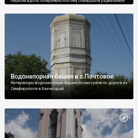
пешком вдоль побережья,поэтому совершали радиальные
вылазки из Оленевки.
Водонапорная башня в с.Почтовое
Интересную водонапорную башню посмотрели по дороге из
Симферополя в Бахчисарай.