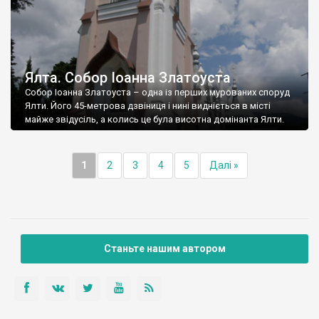
Ялта. Собор Іоанна Златоуста
Собор Іоанна Златоуста – одна із перших мурованих споруд
Ялти. Його 45-метрова дзвіниця і нині видніється в місті
майже звідусіль, а колись це була висотна домінанта Ялти.
1
2
3
4
5
Далі »
Станьте нашим автором