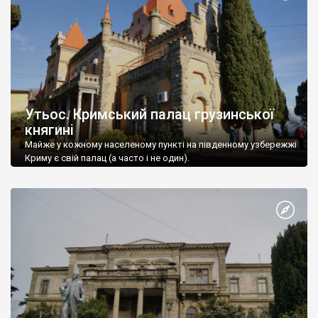
Утьос. Кримський палац грузинської
княгині
Майже у кожному населеному пункті на південному узбережжі
Криму є свій палац (а часто і не один).