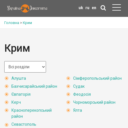
uk
ru
en
Головна
>
Крим
Крим
Алушта
Сімферопольський район
Бахчисарайський район
Судак
Євпаторія
Феодосія
Керч
Чорноморський район
Красноперекопський
Ялта
район
Севастополь