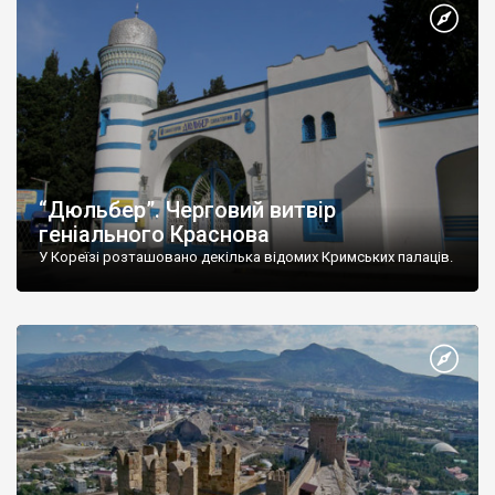
“Дюльбер”. Черговий витвір
геніального Краснова
У Кореїзі розташовано декілька відомих Кримських палаців.