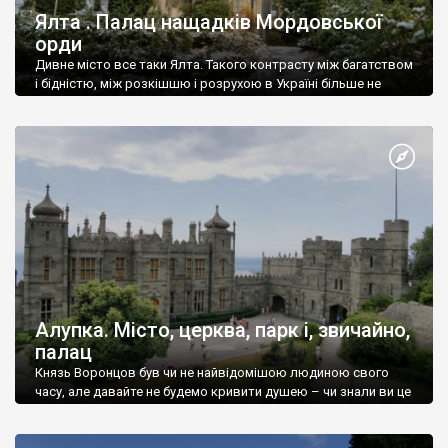
Ялта . Палац нащадків Мордовської
орди
Дивне місто все таки Ялта. Такого контрасту між багатством
і бідністю, між розкішшю і розрухою в Україні більше не
знайдеш.
Алупка. Місто, церква, парк і, звичайно,
палац
Князь Воронцов був чи не найвідомішою людиною свого
часу, але давайте не будемо кривити душею – чи знали ви це
прізвище до відвідин Алупки? Мабуть все таки ні.