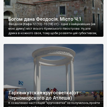
Богом дана Феодосія. Місто Ч.1
Феодосія (Кафа-12 (13) -15 (18) ст) - одне з найцікавіших (на
мою думку) міст всього Кримського півострова .Ну,але
думка в кожного своя, тому щоби розвіяти цей субєктивізм,
запрошую відвідати це
Тарханкутская кругосветка(от
Черноморского до Атлеша)
К сожалению настоящей "кругосветки" не получилось,пройти