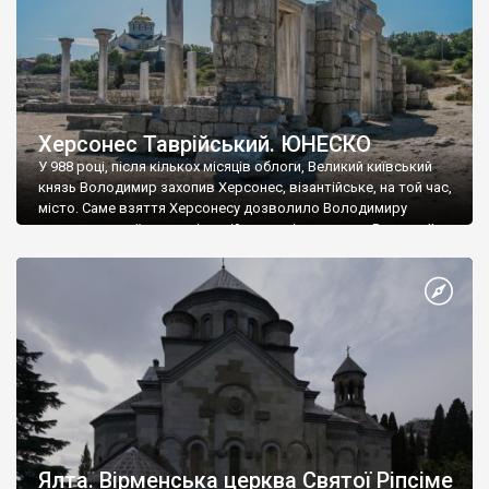
Херсонес Таврійський. ЮНЕСКО
У 988 році, після кількох місяців облоги, Великий київський
князь Володимир захопив Херсонес, візантійське, на той час,
місто. Саме взяття Херсонесу дозволило Володимиру
диктувати свої умови візантійському імператору Василю ІІ, та
одружитися з його дочкою Ганною. Цього ж року, в
Херсонесі Володимир-язичник, став Василем-християнином.
А потім було Хрещення Русі. На честь Херсонесу Таврійського
названо місто […]
Ялта. Вірменська церква Святої Ріпсіме