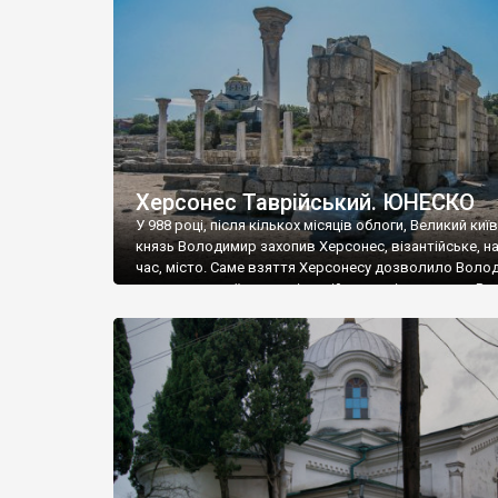
музею «Новгородський музей-заповідник» сотні арт
візантійської доби. Раритети викрадені з фондів об’
культурної спадщини ЮНЕСКО «Херсонеса Таврійсько
Офіційно – на виставку «Золото Візантії», але експер
влада в Україні вважають це лише […]
Херсонес Таврійський. ЮНЕСКО
У 988 році, після кількох місяців облоги, Великий киї
князь Володимир захопив Херсонес, візантійське, на
час, місто. Саме взяття Херсонесу дозволило Воло
диктувати свої умови візантійському імператору Вас
та одружитися з його дочкою Ганною. Цього ж року,
Херсонесі Володимир-язичник, став Василем-
християнином. А потім було Хрещення Русі. На честь
Херсонесу Таврійського названо місто […]