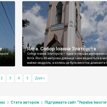
е
Ялта. Собор Іоанна Златоуста
ороге
Собор Іоанна Златоуста – одна із перших мурованих 
Ялти. Його 45-метрова дзвіниця і нині видніється в міс
майже звідусіль, а колись це була висотна домінанта 
2
3
4
5
Далі »
нас
Стати автором
Підтримати сайт “Україна Інкогні