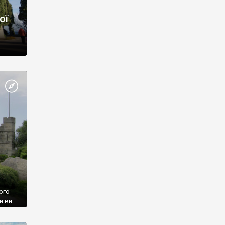
ої
ого
и ви