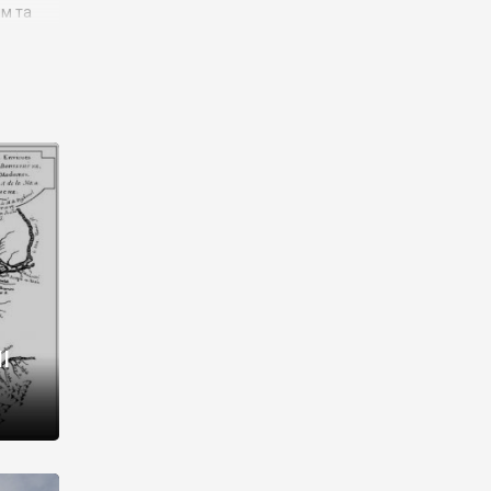
им та
ора і
є
го типу,
ей-
рний
ста:
 райони
від 2
I
і,
рукти,
 котрі