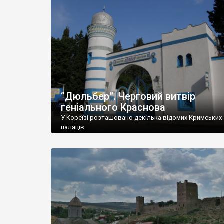
“Дюльбер”. Черговий витвір
геніального Краснова
У Кореїзі розташовано декілька відомих Кримських
палаців.