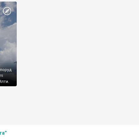
споруд
ті
Ялти.
та”