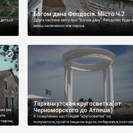
Богом дана Феодосія. Місто Ч.2
одиться
Друга частина звіту про "Богом дану" Феодосію буде 
менш насиченою ніж перша.
Тарханкутская кругосветка(от
Черноморского до Атлеша)
ших (на
але
К сожалению настоящей "кругосветки" не
тивізм,
получилось,пройти пешком вдоль побережья,поэтом
совершали радиальные вылазки из Оленевки.