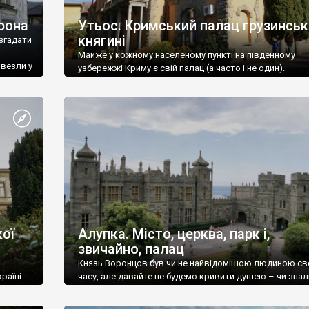
рона
Утьос. Кримський палац грузинськ
княгині
згадати
Майже у кожному населеному пункті на південному
ивезли у
узбережжі Криму є свій палац (а часто і не один).
ої
Алупка. Місто, церква, парк і,
звичайно, палац
Князь Воронцов був чи не найвідомішою людиною св
раїні
часу, але давайте не будемо кривити душею – чи знал
це прізвище до відвідин Алупки? Мабуть все таки ні.