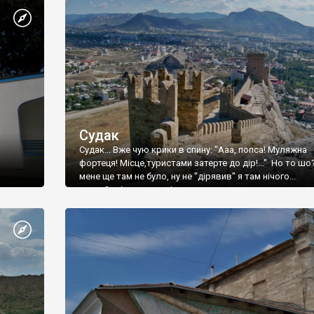
Судак
Судак... Вже чую крики в спину: "Ааа, попса! Муляжна
фортеця! Місце,туристами затерте до дір!..." Но то шо
мене ще там не було, ну не "дірявив" я там нічого...
принаймні до цього літа.