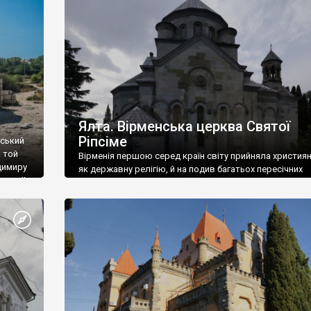
ефактів
називаються «повстяками» (postaki)…” “Вино. Крим
єкту
виробляє відмінне вино і його вдосталь: воно все ду
го».
легке біле і дуже […]
ти та
Ялта. Вірменська церква Святої
Ріпсіме
вський
 той
Вірменія першою серед країн світу прийняла христия
димиру
як державну релігію, й на подив багатьох пересічних
илю ІІ,
українців, які усіх кавказців вважають мусульманами,
 в
вірмени є відданими вірянами Христа