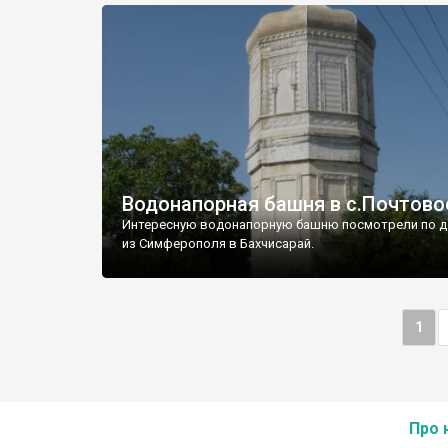
Водонапорная башня в с.Почтово
Интересную водонапорную башню посмотрели по д
из Симферополя в Бахчисарай.
1
Про 