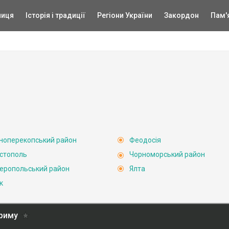
ниця
Історія і традиції
Регіони України
Закордон
Пам'
ноперекопський район
Феодосія
стополь
Чорноморський район
еропольський район
Ялта
к