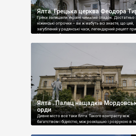
Ялта. Грецька церква Феодора Ти
Греки залишили Україні чималий спадок. Достатньо 
ніжинські огірочки – ви ж мабуть всі знаєте, що цей,
загублений у радянські часи, легендарний рецепт пр
Ніжин греки?
Ялта . Палац нащадків Мордовськ
орди
Дивне місто все таки Ялта. Такого контрасту між
багатством і бідністю, між розкішшю і розрухою в Ук
більше не знайдеш.