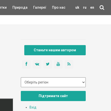
ятки
Природа
Галереї
Про нас
uk
ru
en
Станьте нашим автором
Підтримати сайт
Вхід