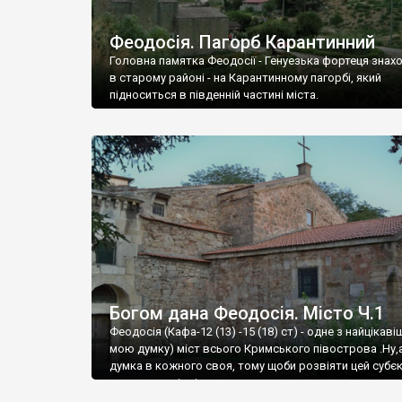
Феодосія. Пагорб Карантинний
Головна памятка Феодосії - Генуезька фортеця знах
в старому районі - на Карантинному пагорбі, який
підноситься в південній частині міста.
Богом дана Феодосія. Місто Ч.1
Феодосія (Кафа-12 (13) -15 (18) ст) - одне з найцікаві
мою думку) міст всього Кримського півострова .Ну,
думка в кожного своя, тому щоби розвіяти цей субєк
запрошую відвідати це