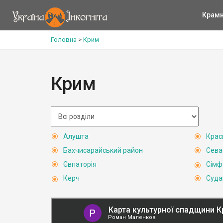
Крам
Головна
>
Крим
Крим
Алушта
Крас
Бахчисарайський район
Сева
Євпаторія
Сімф
Керч
Суда