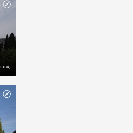
же
нство,