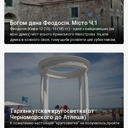
Богом дана Феодосія. Місто Ч.1
Феодосія (Кафа-12 (13) -15 (18) ст) - одне з найцікавіших (на
мою думку) міст всього Кримського півострова .Ну,але
думка в кожного своя, тому щоби розвіяти цей субєктивізм,
запрошую відвідати це
Тарханкутская кругосветка(от
Черноморского до Атлеша)
К сожалению настоящей "кругосветки" не получилось,пройти