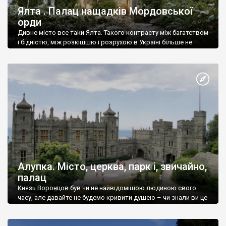
Ялта . Палац нащадків Мордовської
орди
Дивне місто все таки Ялта. Такого контрасту між багатством
і бідністю, між розкішшю і розрухою в Україні більше не
знайдеш.
Алупка. Місто, церква, парк і, звичайно,
палац
Князь Воронцов був чи не найвідомішою людиною свого
часу, але давайте не будемо кривити душею – чи знали ви це
прізвище до відвідин Алупки? Мабуть все таки ні.