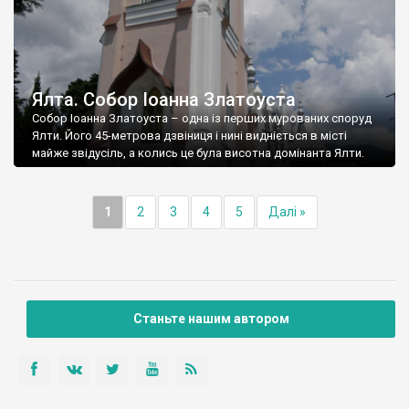
Ялта. Собор Іоанна Златоуста
Собор Іоанна Златоуста – одна із перших мурованих споруд
Ялти. Його 45-метрова дзвіниця і нині видніється в місті
майже звідусіль, а колись це була висотна домінанта Ялти.
1
2
3
4
5
Далі »
Станьте нашим автором