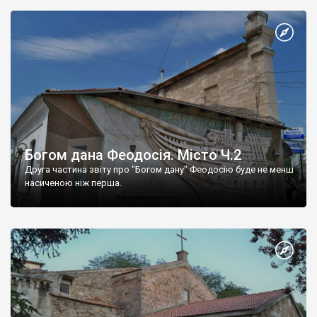
Богом дана Феодосія. Місто Ч.2
Друга частина звіту про "Богом дану" Феодосію буде не менш
насиченою ніж перша.