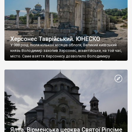
Херсонес Таврійський. ЮНЕСКО
У 988 році, після кількох місяців облоги, Великий київський
князь Володимир захопив Херсонес, візантійське, на той час,
місто. Саме взяття Херсонесу дозволило Володимиру
диктувати свої умови візантійському імператору Василю ІІ, та
одружитися з його дочкою Ганною. Цього ж року, в
Херсонесі Володимир-язичник, став Василем-християнином.
А потім було Хрещення Русі. На честь Херсонесу Таврійського
названо місто […]
Ялта. Вірменська церква Святої Ріпсіме