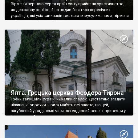
Вірменія першою серед країн світу прийняла християнство,
як державну релігію, й на подив багатьох пересічних
українців, які усіх кавказців вважають мусульманами, вірмени
є відданими вірянами Христа
Ялта. Грецька церква Феодора Тирона
Греки залишили Україні чималий спадок. Достатньо згадати
ніжинські огірочки – ви ж мабуть всі знаєте, що цей,
загублений у радянські часи, легендарний рецепт привезли у
Ніжин греки?