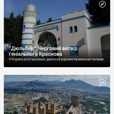
“Дюльбер”. Черговий витвір
геніального Краснова
У Кореїзі розташовано декілька відомих Кримських палаців.