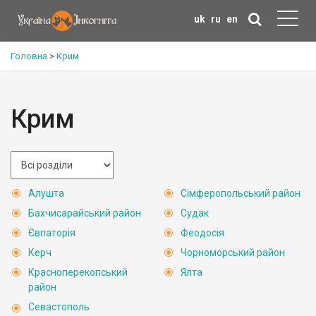
uk
ru
en
Головна
>
Крим
Крим
Алушта
Сімферопольський район
Бахчисарайський район
Судак
Євпаторія
Феодосія
Керч
Чорноморський район
Красноперекопський
Ялта
район
Севастополь