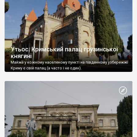
Утьос. Кримський палац грузинської
княгині
Майже у кожному населеному пункті на південному узбережжі
Криму є свій палац (а часто і не один).