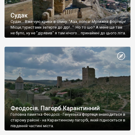
Судак
Судак... Вже чую крики в спину: "Ааа, попса! Муляжна фортеця!
Місце,туристами затерте до дір!..." Но то шо? А мене ще там
не було, ну не "дірявив" я там нічого... принаймні до цього літа.
Феодосія. Пагорб Карантинний
Головна памятка Феодосії - Генуезька фортеця знаходиться в
старому районі - на Карантинному пагорбі, який підноситься в
південній частині міста.