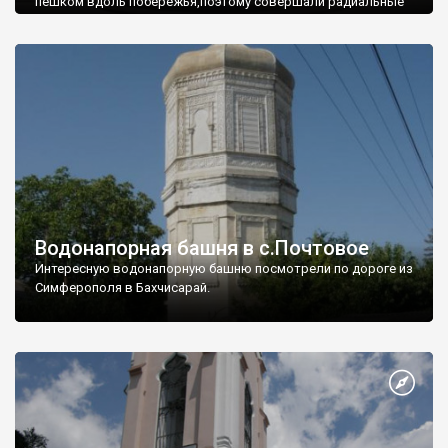
пешком вдоль побережья,поэтому совершали радиальные
вылазки из Оленевки.
Водонапорная башня в с.Почтовое
Интересную водонапорную башню посмотрели по дороге из
Симферополя в Бахчисарай.