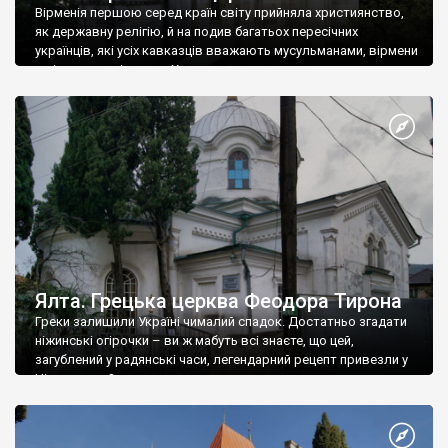
Вірменія першою серед країн світу прийняла християнство,
як державну релігію, й на подив багатьох пересічних
українців, які усіх кавказців вважають мусульманами, вірмени
є відданими вірянами Христа
Ялта. Грецька церква Феодора Тирона
Греки залишили Україні чималий спадок. Достатньо згадати
ніжинські огірочки – ви ж мабуть всі знаєте, що цей,
загублений у радянські часи, легендарний рецепт привезли у
Ніжин греки?