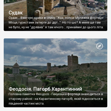
Судак
Судак... Вже чую крики в спину: "Ааа, попса! Муляжна фортеця!
Місце,туристами затерте до дір!..." Но то шо? А мене ще там
не було, ну не "дірявив" я там нічого... принаймні до цього літа.
Феодосія. Пагорб Карантинний
Головна памятка Феодосії - Генуезька фортеця знаходиться в
старому районі - на Карантинному пагорбі, який підноситься в
південній частині міста.