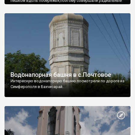
пешком вдоль побережья,поэтому совершали радиальные
вылазки из Оленевки.
Водонапорная башня в с.Почтовое
Интересную водонапорную башню посмотрели по дороге из
Симферополя в Бахчисарай.