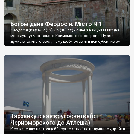
Богом дана Феодосія. Місто Ч.1
Феодосія (Кафа-12 (13) -15 (18) ст) - одне з найцікавіших (на
мою думку) міст всього Кримського півострова .Ну,але
думка в кожного своя, тому щоби розвіяти цей субєктивізм,
запрошую відвідати це
Тарханкутская кругосветка(от
Черноморского до Атлеша)
К сожалению настоящей "кругосветки" не получилось,пройти