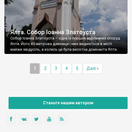
Ялта. Собор Іоанна Златоуста
Собор Іоанна Златоуста – одна із перших мурованих споруд
Ялти. Його 45-метрова дзвіниця і нині видніється в місті
майже звідусіль, а колись це була висотна домінанта Ялти.
1
2
3
4
5
Далі »
Станьте нашим автором