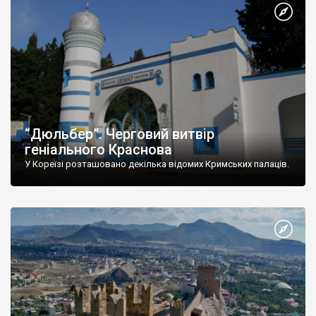
“Дюльбер”. Черговий витвір
геніального Краснова
У Кореїзі розташовано декілька відомих Кримських палаців.