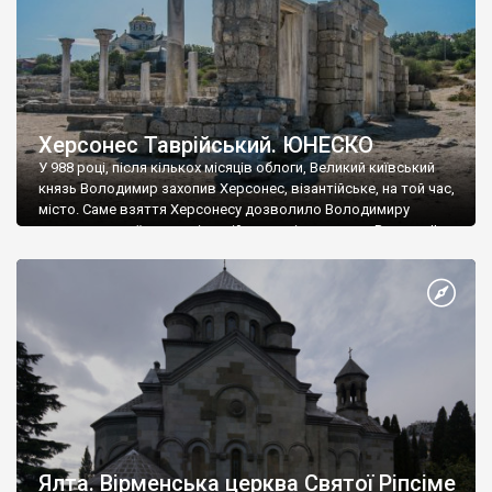
Херсонес Таврійський. ЮНЕСКО
У 988 році, після кількох місяців облоги, Великий київський
князь Володимир захопив Херсонес, візантійське, на той час,
місто. Саме взяття Херсонесу дозволило Володимиру
диктувати свої умови візантійському імператору Василю ІІ, та
одружитися з його дочкою Ганною. Цього ж року, в
Херсонесі Володимир-язичник, став Василем-християнином.
А потім було Хрещення Русі. На честь Херсонесу Таврійського
названо місто […]
Ялта. Вірменська церква Святої Ріпсіме