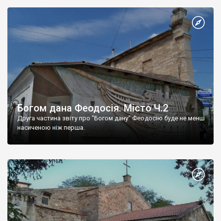
Богом дана Феодосія. Місто Ч.2
Друга частина звіту про "Богом дану" Феодосію буде не менш
насиченою ніж перша.