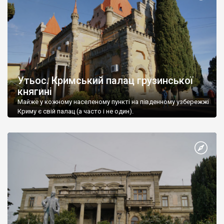
Утьос. Кримський палац грузинської
княгині
Майже у кожному населеному пункті на південному узбережжі
Криму є свій палац (а часто і не один).