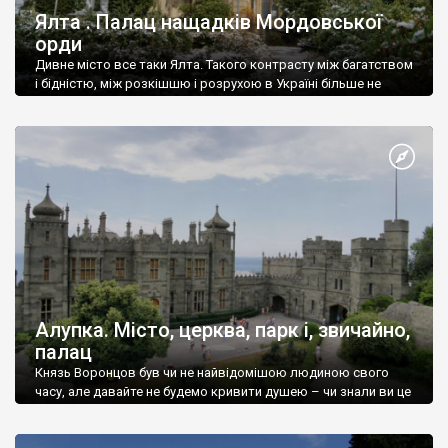
Ялта . Палац нащадків Мордовської
орди
Дивне місто все таки Ялта. Такого контрасту між багатством
і бідністю, між розкішшю і розрухою в Україні більше не
знайдеш.
Алупка. Місто, церква, парк і, звичайно,
палац
Князь Воронцов був чи не найвідомішою людиною свого
часу, але давайте не будемо кривити душею – чи знали ви це
прізвище до відвідин Алупки? Мабуть все таки ні.