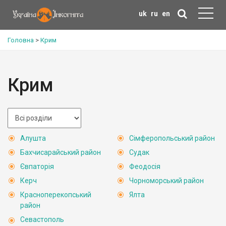
uk
ru
en
Головна
>
Крим
Крим
Алушта
Сімферопольський район
Бахчисарайський район
Судак
Євпаторія
Феодосія
Керч
Чорноморський район
Красноперекопський
Ялта
район
Севастополь