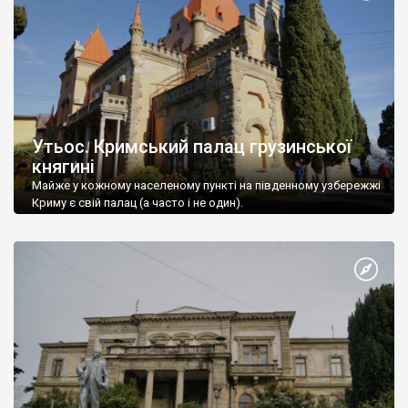
Утьос. Кримський палац грузинської
княгині
Майже у кожному населеному пункті на південному узбережжі
Криму є свій палац (а часто і не один).