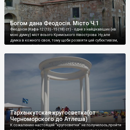
Богом дана Феодосія. Місто Ч.1
Феодосія (Кафа-12 (13) -15 (18) ст) - одне з найцікавіших (на
мою думку) міст всього Кримського півострова .Ну,але
думка в кожного своя, тому щоби розвіяти цей субєктивізм,
запрошую відвідати це
Тарханкутская кругосветка(от
Черноморского до Атлеша)
К сожалению настоящей "кругосветки" не получилось,пройти