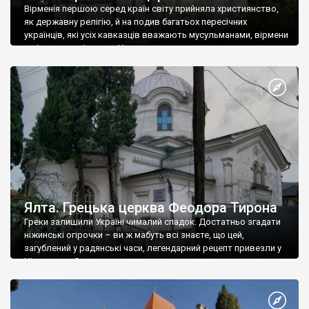
Вірменія першою серед країн світу прийняла християнство,
як державну релігію, й на подив багатьох пересічних
українців, які усіх кавказців вважають мусульманами, вірмени
є відданими вірянами Христа
Ялта. Грецька церква Феодора Тирона
Греки залишили Україні чималий спадок. Достатньо згадати
ніжинські огірочки – ви ж мабуть всі знаєте, що цей,
загублений у радянські часи, легендарний рецепт привезли у
Ніжин греки?