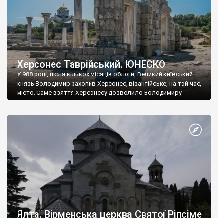
Херсонес Таврійський. ЮНЕСКО
У 988 році, після кількох місяців облоги, Великий київський
князь Володимир захопив Херсонес, візантійське, на той час,
місто. Саме взяття Херсонесу дозволило Володимиру
диктувати свої умови візантійському імператору Василю ІІ, та
одружитися з його дочкою Ганною. Цього ж року, в
Херсонесі Володимир-язичник, став Василем-християнином.
А потім було Хрещення Русі. На честь Херсонесу Таврійського
названо місто […]
Ялта. Вірменська церква Святої Ріпсіме