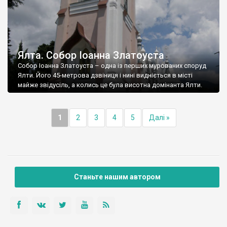
Ялта. Собор Іоанна Златоуста
Собор Іоанна Златоуста – одна із перших мурованих споруд
Ялти. Його 45-метрова дзвіниця і нині видніється в місті
майже звідусіль, а колись це була висотна домінанта Ялти.
1
2
3
4
5
Далі »
Станьте нашим автором