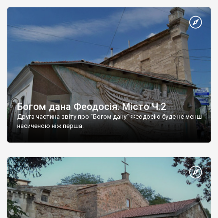
Богом дана Феодосія. Місто Ч.2
Друга частина звіту про "Богом дану" Феодосію буде не менш
насиченою ніж перша.