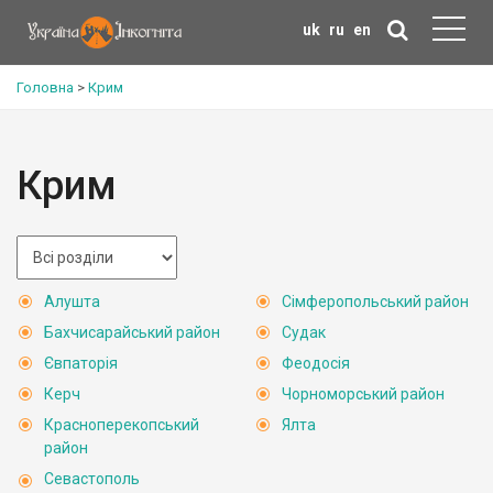
uk
ru
en
Головна
>
Крим
Крим
Алушта
Сімферопольський район
Бахчисарайський район
Судак
Євпаторія
Феодосія
Керч
Чорноморський район
Красноперекопський
Ялта
район
Севастополь