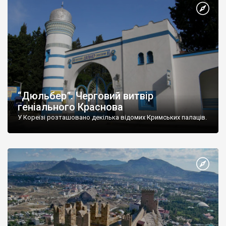
“Дюльбер”. Черговий витвір
геніального Краснова
У Кореїзі розташовано декілька відомих Кримських палаців.