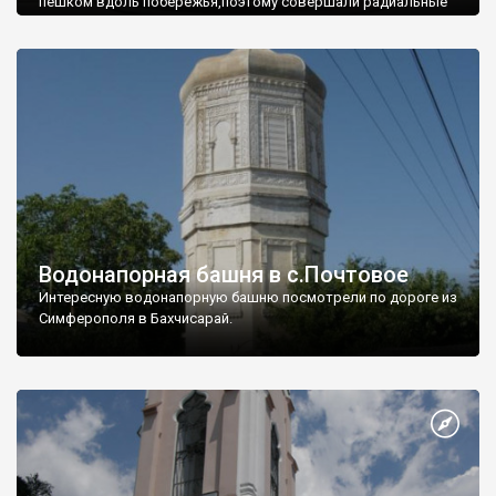
пешком вдоль побережья,поэтому совершали радиальные
вылазки из Оленевки.
Водонапорная башня в с.Почтовое
Интересную водонапорную башню посмотрели по дороге из
Симферополя в Бахчисарай.