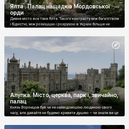
Ялта . Палац нащадків Мордовської
орди
Дивне місто все таки Ялта. Такого контрасту між багатством
і бідністю, між розкішшю і розрухою в Україні більше не
знайдеш.
Алупка. Місто, церква, парк і, звичайно,
палац
Князь Воронцов був чи не найвідомішою людиною свого
часу, але давайте не будемо кривити душею – чи знали ви це
прізвище до відвідин Алупки? Мабуть все таки ні.