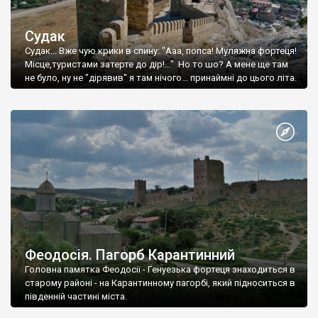
Судак
Судак... Вже чую крики в спину: "Ааа, попса! Муляжна фортеця!
Місце,туристами затерте до дір!..." Но то шо? А мене ще там
не було, ну не "дірявив" я там нічого... принаймні до цього літа.
Феодосія. Пагорб Карантинний
Головна памятка Феодосії - Генуезька фортеця знаходиться в
старому районі - на Карантинному пагорбі, який підноситься в
південній частині міста.