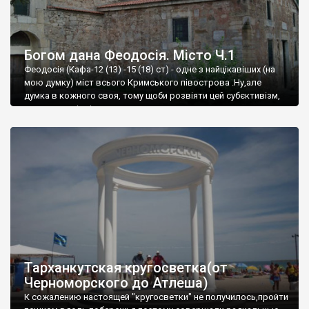
Богом дана Феодосія. Місто Ч.1
Феодосія (Кафа-12 (13) -15 (18) ст) - одне з найцікавіших (на
мою думку) міст всього Кримського півострова .Ну,але
думка в кожного своя, тому щоби розвіяти цей субєктивізм,
запрошую відвідати це
Тарханкутская кругосветка(от
Черноморского до Атлеша)
К сожалению настоящей "кругосветки" не получилось,пройти