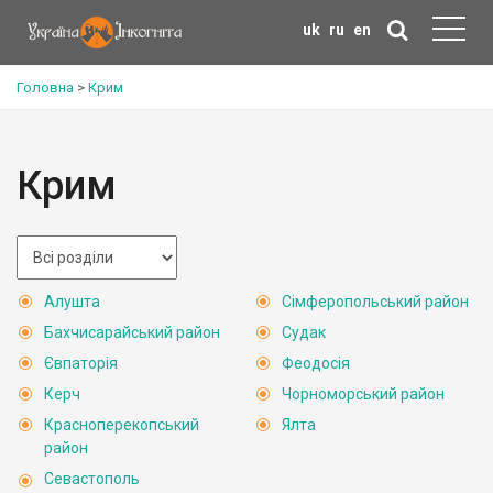
uk
ru
en
Головна
>
Крим
Крим
Алушта
Сімферопольський район
Бахчисарайський район
Судак
Євпаторія
Феодосія
Керч
Чорноморський район
Красноперекопський
Ялта
район
Севастополь