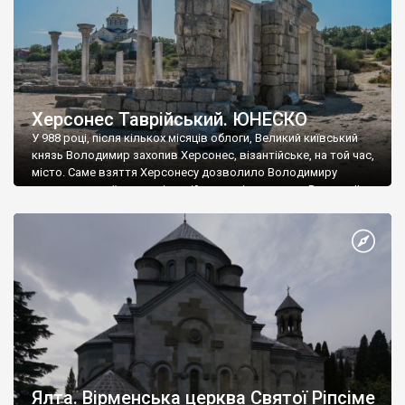
Херсонес Таврійський. ЮНЕСКО
У 988 році, після кількох місяців облоги, Великий київський
князь Володимир захопив Херсонес, візантійське, на той час,
місто. Саме взяття Херсонесу дозволило Володимиру
диктувати свої умови візантійському імператору Василю ІІ, та
одружитися з його дочкою Ганною. Цього ж року, в
Херсонесі Володимир-язичник, став Василем-християнином.
А потім було Хрещення Русі. На честь Херсонесу Таврійського
названо місто […]
Ялта. Вірменська церква Святої Ріпсіме