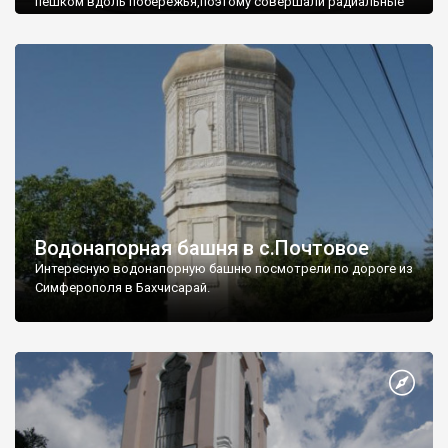
пешком вдоль побережья,поэтому совершали радиальные
вылазки из Оленевки.
Водонапорная башня в с.Почтовое
Интересную водонапорную башню посмотрели по дороге из
Симферополя в Бахчисарай.