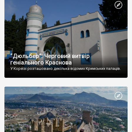
“Дюльбер”. Черговий витвір
геніального Краснова
У Кореїзі розташовано декілька відомих Кримських палаців.