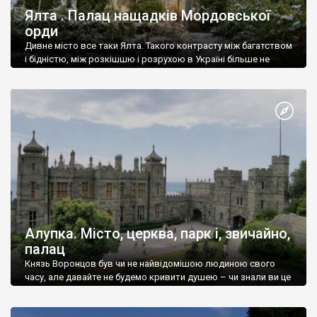
Ялта . Палац нащадків Мордовської
орди
Дивне місто все таки Ялта. Такого контрасту між багатством
і бідністю, між розкішшю і розрухою в Україні більше не
знайдеш.
Алупка. Місто, церква, парк і, звичайно,
палац
Князь Воронцов був чи не найвідомішою людиною свого
часу, але давайте не будемо кривити душею – чи знали ви це
прізвище до відвідин Алупки? Мабуть все таки ні.