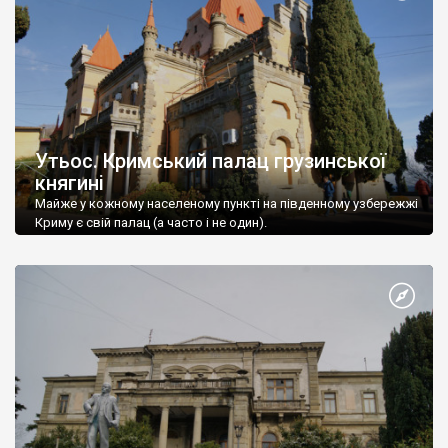
Утьос. Кримський палац грузинської
княгині
Майже у кожному населеному пункті на південному узбережжі
Криму є свій палац (а часто і не один).