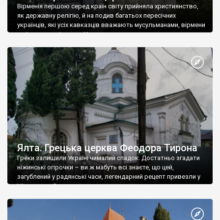
Вірменія першою серед країн світу прийняла християнство,
як державну релігію, й на подив багатьох пересічних
українців, які усіх кавказців вважають мусульманами, вірмени
є відданими вірянами Христа
Ялта. Грецька церква Феодора Тирона
Греки залишили Україні чималий спадок. Достатньо згадати
ніжинські огірочки – ви ж мабуть всі знаєте, що цей,
загублений у радянські часи, легендарний рецепт привезли у
Ніжин греки?