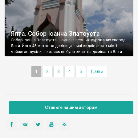
Ялта. Собор Іоанна Златоуста
Собор Іоанна Златоуста – одна із перших мурованих споруд
Ялти. Його 45-метрова дзвіниця і нині видніється в місті
майже звідусіль, а колись це була висотна домінанта Ялти.
1
2
3
4
5
Далі »
Станьте нашим автором