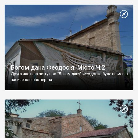
Богом дана Феодосія. Місто Ч.2
Друга частина звіту про "Богом дану" Феодосію буде не менш
насиченою ніж перша.