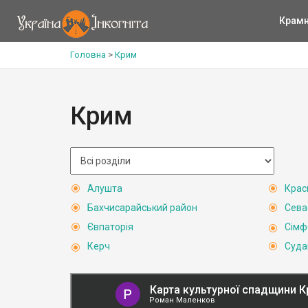
Крам
Головна
>
Крим
Крим
Алушта
Крас
Бахчисарайський район
Сева
Євпаторія
Сімф
Керч
Суда