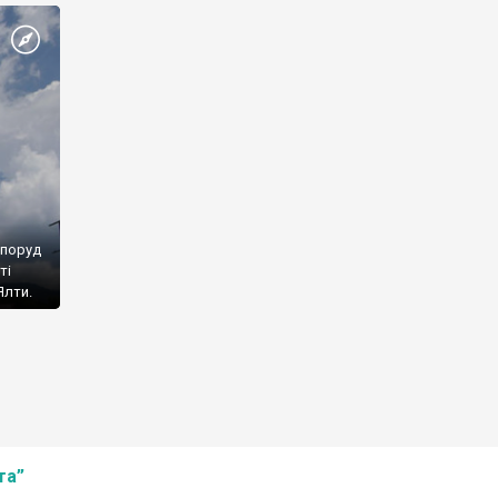
споруд
ті
Ялти.
та”