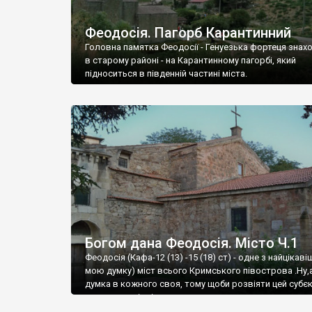
Феодосія. Пагорб Карантинний
Головна памятка Феодосії - Генуезька фортеця знах
в старому районі - на Карантинному пагорбі, який
підноситься в південній частині міста.
Богом дана Феодосія. Місто Ч.1
Феодосія (Кафа-12 (13) -15 (18) ст) - одне з найцікаві
мою думку) міст всього Кримського півострова .Ну,
думка в кожного своя, тому щоби розвіяти цей субєк
запрошую відвідати це