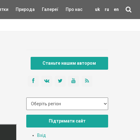
ятки
Природа
Галереї
Про нас
uk
ru
en
Станьте нашим автором
Підтримати сайт
Вхід