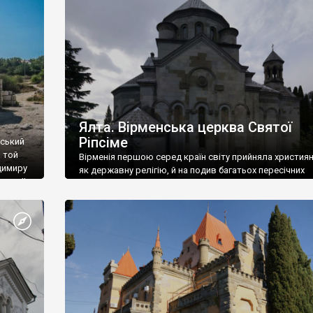
ефактів
називаються «повстяками» (postaki)…” “Вино. Крим
єкту
виробляє відмінне вино і його вдосталь: воно все ду
го».
легке біле і дуже […]
ти та
Ялта. Вірменська церква Святої
Ріпсіме
вський
 той
Вірменія першою серед країн світу прийняла христия
димиру
як державну релігію, й на подив багатьох пересічних
илю ІІ,
українців, які усіх кавказців вважають мусульманами,
 в
вірмени є відданими вірянами Христа