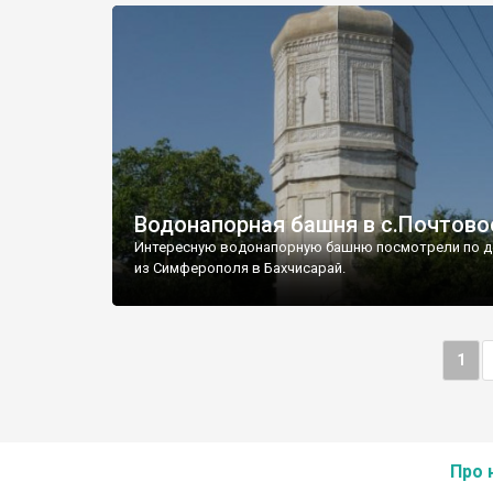
Водонапорная башня в с.Почтово
Интересную водонапорную башню посмотрели по д
из Симферополя в Бахчисарай.
1
Про 