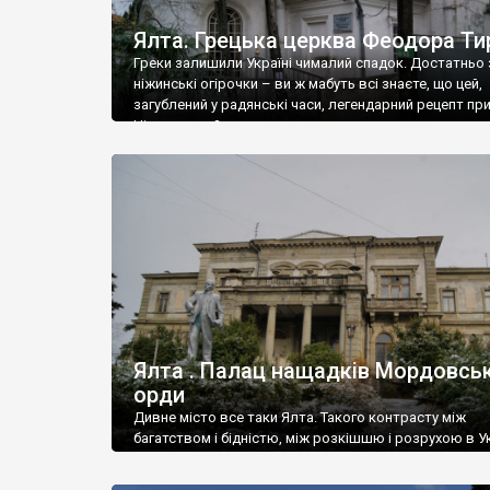
Ялта. Грецька церква Феодора Ти
Греки залишили Україні чималий спадок. Достатньо 
ніжинські огірочки – ви ж мабуть всі знаєте, що цей,
загублений у радянські часи, легендарний рецепт пр
Ніжин греки?
Ялта . Палац нащадків Мордовськ
орди
Дивне місто все таки Ялта. Такого контрасту між
багатством і бідністю, між розкішшю і розрухою в Ук
більше не знайдеш.