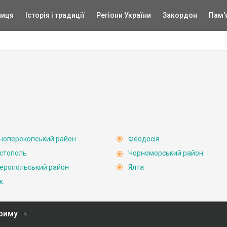
ниця
Історія і традиції
Регіони України
Закордон
Пам'
ноперекопський район
Феодосія
стополь
Чорноморський район
еропольський район
Ялта
к