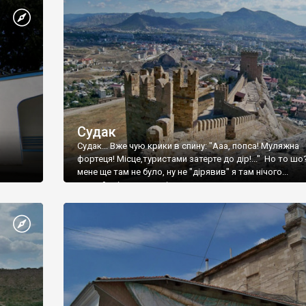
Судак
Судак... Вже чую крики в спину: "Ааа, попса! Муляжна
фортеця! Місце,туристами затерте до дір!..." Но то шо
мене ще там не було, ну не "дірявив" я там нічого...
принаймні до цього літа.