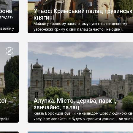
рона
Утьос. Кримський палац грузинськ
княгині
згадати
Майже у кожному населеному пункті на південному
ивезли у
узбережжі Криму є свій палац (а часто і не один).
ої
Алупка. Місто, церква, парк і,
звичайно, палац
Князь Воронцов був чи не найвідомішою людиною св
раїні
часу, але давайте не будемо кривити душею – чи знал
це прізвище до відвідин Алупки? Мабуть все таки ні.