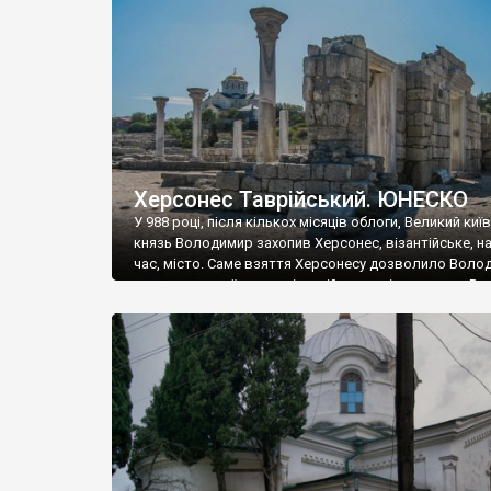
музею «Новгородський музей-заповідник» сотні арт
візантійської доби. Раритети викрадені з фондів об’
культурної спадщини ЮНЕСКО «Херсонеса Таврійсько
Офіційно – на виставку «Золото Візантії», але експер
влада в Україні вважають це лише […]
Херсонес Таврійський. ЮНЕСКО
У 988 році, після кількох місяців облоги, Великий киї
князь Володимир захопив Херсонес, візантійське, на
час, місто. Саме взяття Херсонесу дозволило Воло
диктувати свої умови візантійському імператору Вас
та одружитися з його дочкою Ганною. Цього ж року,
Херсонесі Володимир-язичник, став Василем-
християнином. А потім було Хрещення Русі. На честь
Херсонесу Таврійського названо місто […]