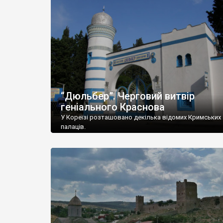
“Дюльбер”. Черговий витвір
геніального Краснова
У Кореїзі розташовано декілька відомих Кримських
палаців.