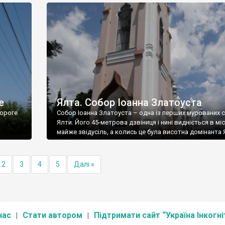
е
Ялта. Собор Іоанна Златоуста
ороге
Собор Іоанна Златоуста – одна із перших мурованих 
Ялти. Його 45-метрова дзвіниця і нині видніється в міс
майже звідусіль, а колись це була висотна домінанта 
2
3
4
5
Далі »
нас
Стати автором
Підтримати сайт “Україна Інкогні