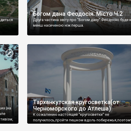
Богом дана Феодосія. Місто Ч.2
одиться
Друга частина звіту про "Богом дану" Феодосію буде 
менш насиченою ніж перша.
Тарханкутская кругосветка(от
Черноморского до Атлеша)
ших (на
але
К сожалению настоящей "кругосветки" не
тивізм,
получилось,пройти пешком вдоль побережья,поэтом
совершали радиальные вылазки из Оленевки.