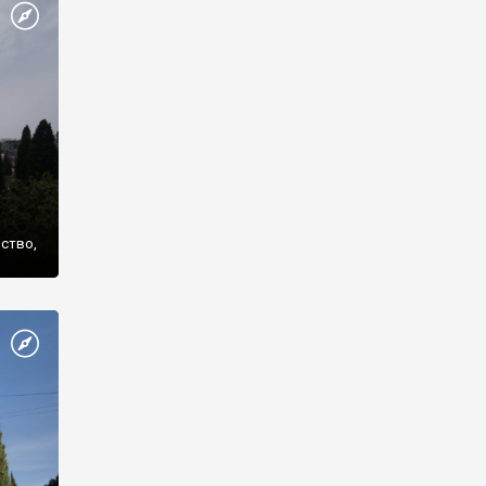
же
нство,