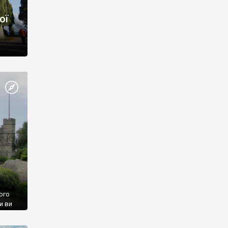
ої
ого
и ви