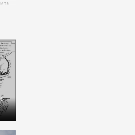
им та
ора і
є
го типу,
ей-
рний
ста:
 райони
від 2
I
і,
рукти,
 котрі