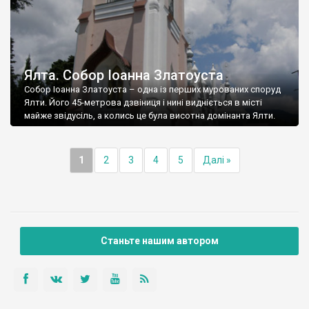
Ялта. Собор Іоанна Златоуста
Собор Іоанна Златоуста – одна із перших мурованих споруд
Ялти. Його 45-метрова дзвіниця і нині видніється в місті
майже звідусіль, а колись це була висотна домінанта Ялти.
1
2
3
4
5
Далі »
Станьте нашим автором