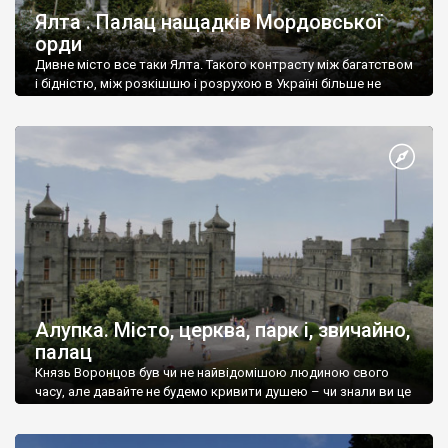
Ялта . Палац нащадків Мордовської
орди
Дивне місто все таки Ялта. Такого контрасту між багатством
і бідністю, між розкішшю і розрухою в Україні більше не
знайдеш.
Алупка. Місто, церква, парк і, звичайно,
палац
Князь Воронцов був чи не найвідомішою людиною свого
часу, але давайте не будемо кривити душею – чи знали ви це
прізвище до відвідин Алупки? Мабуть все таки ні.