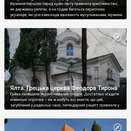
Вірменія першою серед країн світу прийняла християнство,
як державну релігію, й на подив багатьох пересічних
українців, які усіх кавказців вважають мусульманами, вірмени
є відданими вірянами Христа
Ялта. Грецька церква Феодора Тирона
Греки залишили Україні чималий спадок. Достатньо згадати
ніжинські огірочки – ви ж мабуть всі знаєте, що цей,
загублений у радянські часи, легендарний рецепт привезли у
Ніжин греки?