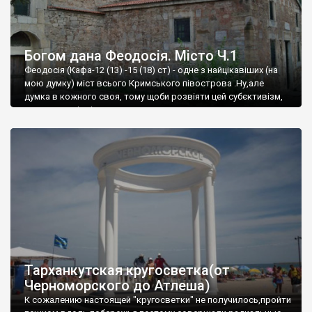
Богом дана Феодосія. Місто Ч.1
Феодосія (Кафа-12 (13) -15 (18) ст) - одне з найцікавіших (на
мою думку) міст всього Кримського півострова .Ну,але
думка в кожного своя, тому щоби розвіяти цей субєктивізм,
запрошую відвідати це
Тарханкутская кругосветка(от
Черноморского до Атлеша)
К сожалению настоящей "кругосветки" не получилось,пройти