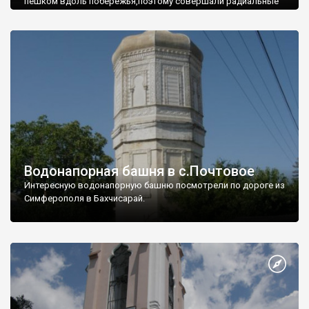
пешком вдоль побережья,поэтому совершали радиальные
вылазки из Оленевки.
Водонапорная башня в с.Почтовое
Интересную водонапорную башню посмотрели по дороге из
Симферополя в Бахчисарай.