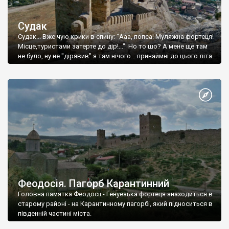
Судак
Судак... Вже чую крики в спину: "Ааа, попса! Муляжна фортеця!
Місце,туристами затерте до дір!..." Но то шо? А мене ще там
не було, ну не "дірявив" я там нічого... принаймні до цього літа.
Феодосія. Пагорб Карантинний
Головна памятка Феодосії - Генуезька фортеця знаходиться в
старому районі - на Карантинному пагорбі, який підноситься в
південній частині міста.