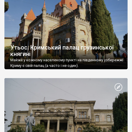
Утьос. Кримський палац грузинської
княгині
Майже у кожному населеному пункті на південному узбережжі
Криму є свій палац (а часто і не один).