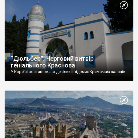
“Дюльбер”. Черговий витвір
геніального Краснова
У Кореїзі розташовано декілька відомих Кримських палаців.