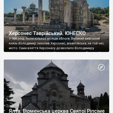
Херсонес Таврійський. ЮНЕСКО
У 988 році, після кількох місяців облоги, Великий київський
князь Володимир захопив Херсонес, візантійське, на той час,
місто. Саме взяття Херсонесу дозволило Володимиру
диктувати свої умови візантійському імператору Василю ІІ, та
одружитися з його дочкою Ганною. Цього ж року, в
Херсонесі Володимир-язичник, став Василем-християнином.
А потім було Хрещення Русі. На честь Херсонесу Таврійського
названо місто […]
Ялта. Вірменська церква Святої Ріпсіме