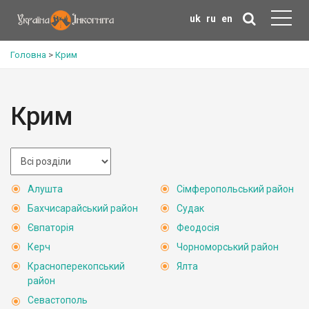
uk
ru
en
Головна
>
Крим
Крим
Алушта
Сімферопольський район
Бахчисарайський район
Судак
Євпаторія
Феодосія
Керч
Чорноморський район
Красноперекопський
Ялта
район
Севастополь