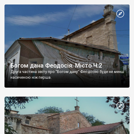
Богом дана Феодосія. Місто Ч.2
Друга частина звіту про "Богом дану" Феодосію буде не менш
насиченою ніж перша.