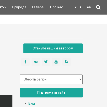
ятки
Природа
Галереї
Про нас
uk
ru
en
Станьте нашим автором
Підтримати сайт
Вхід