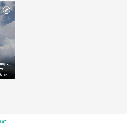
споруд
ті
Ялти.
та”