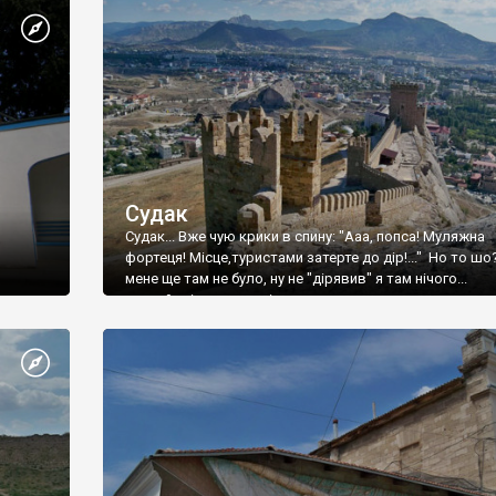
Судак
Судак... Вже чую крики в спину: "Ааа, попса! Муляжна
фортеця! Місце,туристами затерте до дір!..." Но то шо
мене ще там не було, ну не "дірявив" я там нічого...
принаймні до цього літа.