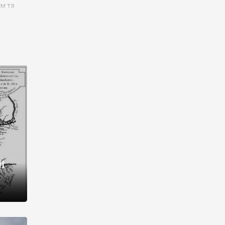
им та
ора і
є
го типу,
ей-
рний
ста:
 райони
від 2
I
і,
рукти,
 котрі