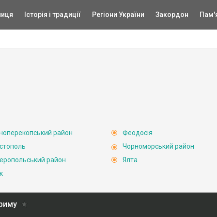
ниця
Історія і традиції
Регіони України
Закордон
Пам'
ноперекопський район
Феодосія
стополь
Чорноморський район
еропольський район
Ялта
к