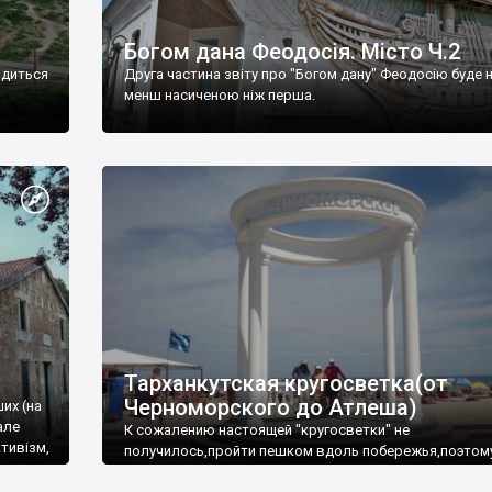
Богом дана Феодосія. Місто Ч.2
одиться
Друга частина звіту про "Богом дану" Феодосію буде 
менш насиченою ніж перша.
Тарханкутская кругосветка(от
Черноморского до Атлеша)
ших (на
але
К сожалению настоящей "кругосветки" не
тивізм,
получилось,пройти пешком вдоль побережья,поэтом
совершали радиальные вылазки из Оленевки.