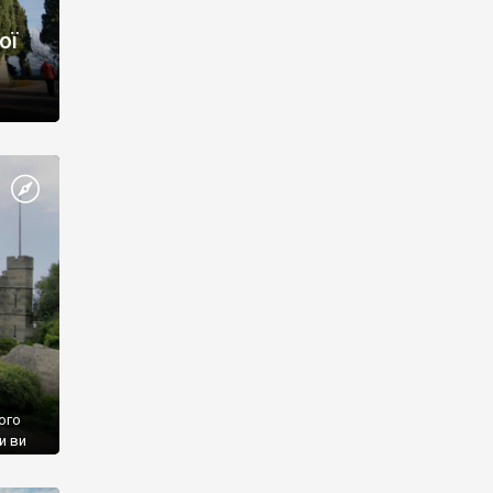
ої
ого
и ви