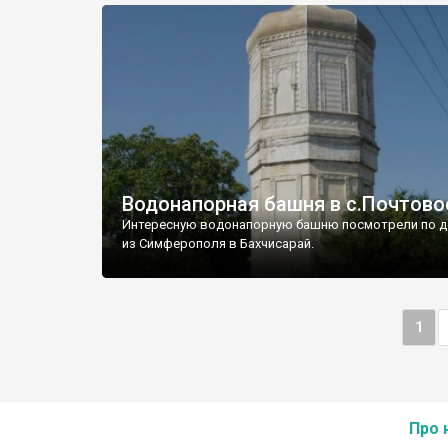
Водонапорная башня в с.Почтово
Интересную водонапорную башню посмотрели по д
из Симферополя в Бахчисарай.
1
Про 