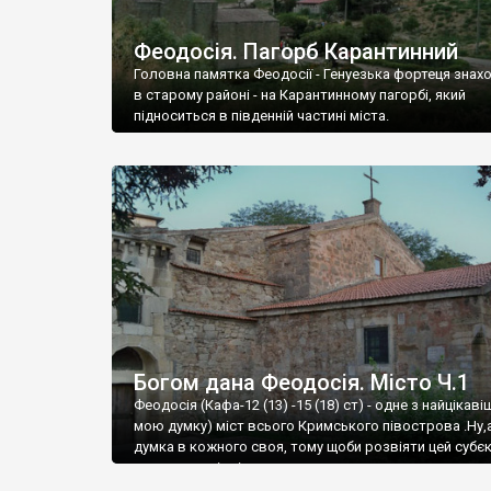
Феодосія. Пагорб Карантинний
Головна памятка Феодосії - Генуезька фортеця знах
в старому районі - на Карантинному пагорбі, який
підноситься в південній частині міста.
Богом дана Феодосія. Місто Ч.1
Феодосія (Кафа-12 (13) -15 (18) ст) - одне з найцікаві
мою думку) міст всього Кримського півострова .Ну,
думка в кожного своя, тому щоби розвіяти цей субєк
запрошую відвідати це