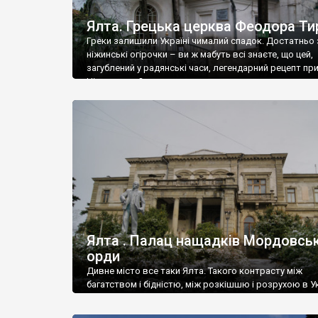
Ялта. Грецька церква Феодора Ти
Греки залишили Україні чималий спадок. Достатньо 
ніжинські огірочки – ви ж мабуть всі знаєте, що цей,
загублений у радянські часи, легендарний рецепт пр
Ніжин греки?
Ялта . Палац нащадків Мордовськ
орди
Дивне місто все таки Ялта. Такого контрасту між
багатством і бідністю, між розкішшю і розрухою в Ук
більше не знайдеш.