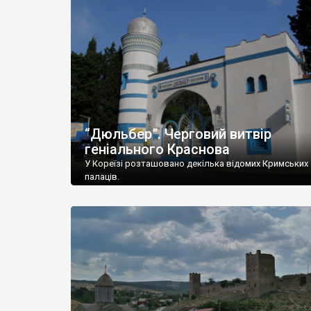
“Дюльбер”. Черговий витвір
геніального Краснова
У Кореїзі розташовано декілька відомих Кримських
палаців.