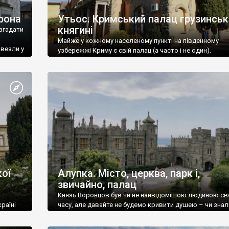
рона
Утьос. Кримський палац грузинськ
княгині
згадати
Майже у кожному населеному пункті на південному
ивезли у
узбережжі Криму є свій палац (а часто і не один).
ої
Алупка. Місто, церква, парк і,
звичайно, палац
Князь Воронцов був чи не найвідомішою людиною св
раїні
часу, але давайте не будемо кривити душею – чи знал
це прізвище до відвідин Алупки? Мабуть все таки ні.