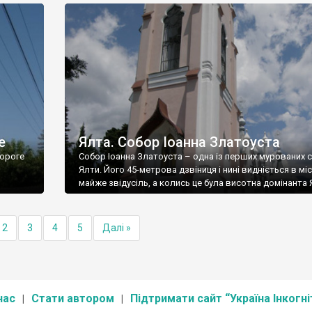
е
Ялта. Собор Іоанна Златоуста
ороге
Собор Іоанна Златоуста – одна із перших мурованих 
Ялти. Його 45-метрова дзвіниця і нині видніється в міс
майже звідусіль, а колись це була висотна домінанта 
2
3
4
5
Далі »
нас
Стати автором
Підтримати сайт “Україна Інкогні