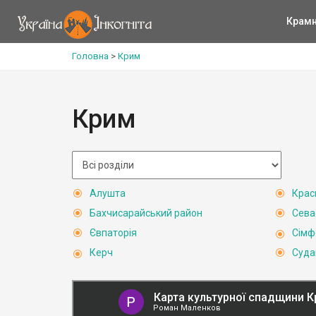
Крам
Головна
>
Крим
Крим
Алушта
Крас
Бахчисарайський район
Сева
Євпаторія
Сімф
Керч
Суда