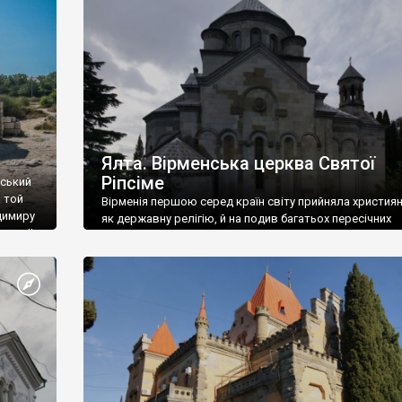
ефактів
називаються «повстяками» (postaki)…” “Вино. Крим
єкту
виробляє відмінне вино і його вдосталь: воно все ду
го».
легке біле і дуже […]
ти та
Ялта. Вірменська церква Святої
Ріпсіме
вський
 той
Вірменія першою серед країн світу прийняла христия
димиру
як державну релігію, й на подив багатьох пересічних
илю ІІ,
українців, які усіх кавказців вважають мусульманами,
 в
вірмени є відданими вірянами Христа