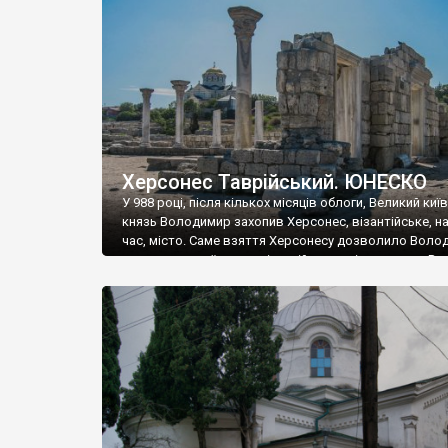
музею «Новгородський музей-заповідник» сотні арт
візантійської доби. Раритети викрадені з фондів об’
культурної спадщини ЮНЕСКО «Херсонеса Таврійсько
Офіційно – на виставку «Золото Візантії», але експер
влада в Україні вважають це лише […]
Херсонес Таврійський. ЮНЕСКО
У 988 році, після кількох місяців облоги, Великий киї
князь Володимир захопив Херсонес, візантійське, на
час, місто. Саме взяття Херсонесу дозволило Воло
диктувати свої умови візантійському імператору Вас
та одружитися з його дочкою Ганною. Цього ж року,
Херсонесі Володимир-язичник, став Василем-
християнином. А потім було Хрещення Русі. На честь
Херсонесу Таврійського названо місто […]