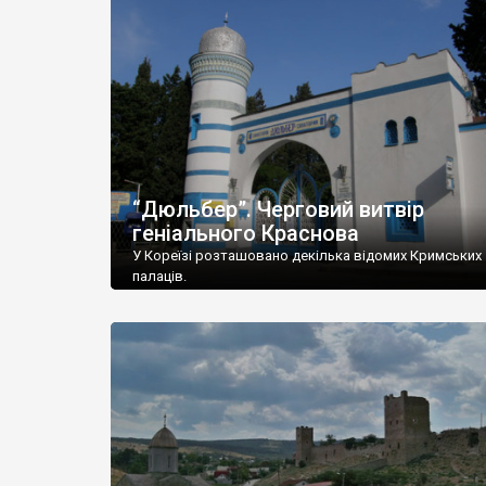
“Дюльбер”. Черговий витвір
геніального Краснова
У Кореїзі розташовано декілька відомих Кримських
палаців.