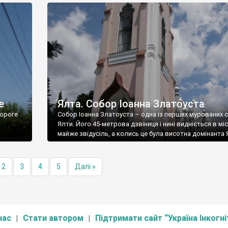
е
Ялта. Собор Іоанна Златоуста
ороге
Собор Іоанна Златоуста – одна із перших мурованих 
Ялти. Його 45-метрова дзвіниця і нині видніється в міс
майже звідусіль, а колись це була висотна домінанта 
2
3
4
5
Далі »
нас
Стати автором
Підтримати сайт “Україна Інкогні