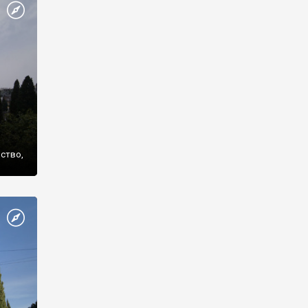
же
нство,