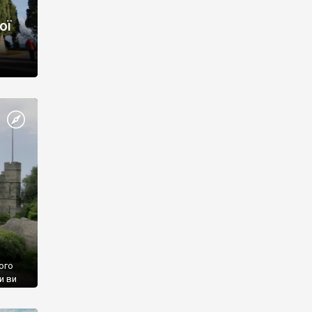
ої
ого
и ви