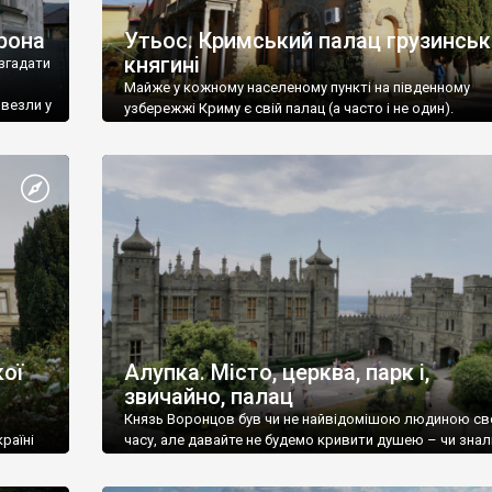
рона
Утьос. Кримський палац грузинськ
княгині
згадати
Майже у кожному населеному пункті на південному
ивезли у
узбережжі Криму є свій палац (а часто і не один).
ої
Алупка. Місто, церква, парк і,
звичайно, палац
Князь Воронцов був чи не найвідомішою людиною св
раїні
часу, але давайте не будемо кривити душею – чи знал
це прізвище до відвідин Алупки? Мабуть все таки ні.