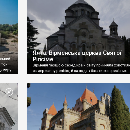
ефактів
називаються «повстяками» (postaki)…” “Вино. Крим
єкту
виробляє відмінне вино і його вдосталь: воно все ду
го».
легке біле і дуже […]
ти та
Ялта. Вірменська церква Святої
Ріпсіме
вський
 той
Вірменія першою серед країн світу прийняла христия
димиру
як державну релігію, й на подив багатьох пересічних
илю ІІ,
українців, які усіх кавказців вважають мусульманами,
 в
вірмени є відданими вірянами Христа