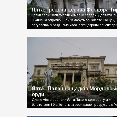
Ялта. Грецька церква Феодора Ти
Греки залишили Україні чималий спадок. Достатньо 
ніжинські огірочки – ви ж мабуть всі знаєте, що цей,
загублений у радянські часи, легендарний рецепт пр
Ніжин греки?
Ялта . Палац нащадків Мордовськ
орди
Дивне місто все таки Ялта. Такого контрасту між
багатством і бідністю, між розкішшю і розрухою в Ук
більше не знайдеш.