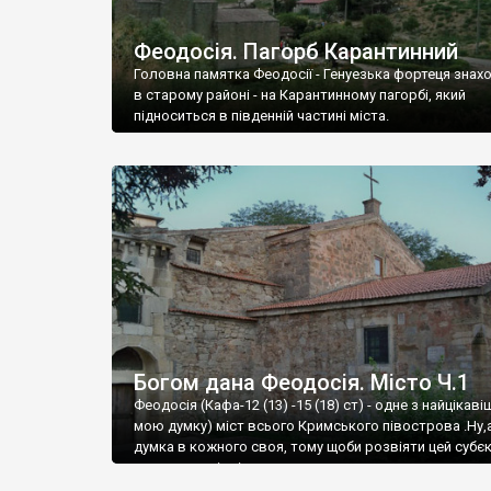
Феодосія. Пагорб Карантинний
Головна памятка Феодосії - Генуезька фортеця знах
в старому районі - на Карантинному пагорбі, який
підноситься в південній частині міста.
Богом дана Феодосія. Місто Ч.1
Феодосія (Кафа-12 (13) -15 (18) ст) - одне з найцікаві
мою думку) міст всього Кримського півострова .Ну,
думка в кожного своя, тому щоби розвіяти цей субєк
запрошую відвідати це