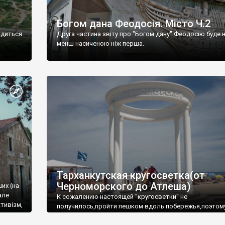
Богом дана Феодосія. Місто Ч.2
одиться
Друга частина звіту про "Богом дану" Феодосію буде 
менш насиченою ніж перша.
Тарханкутская кругосветка(от
Черноморского до Атлеша)
ших (на
але
К сожалению настоящей "кругосветки" не
тивізм,
получилось,пройти пешком вдоль побережья,поэтом
совершали радиальные вылазки из Оленевки.