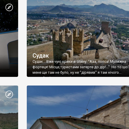
Судак
Судак... Вже чую крики в спину: "Ааа, попса! Муляжна
фортеця! Місце,туристами затерте до дір!..." Но то шо
мене ще там не було, ну не "дірявив" я там нічого...
принаймні до цього літа.