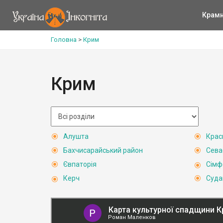
Крам
Головна
>
Крим
Крим
Алушта
Крас
Бахчисарайський район
Сева
Євпаторія
Сімф
Керч
Суда