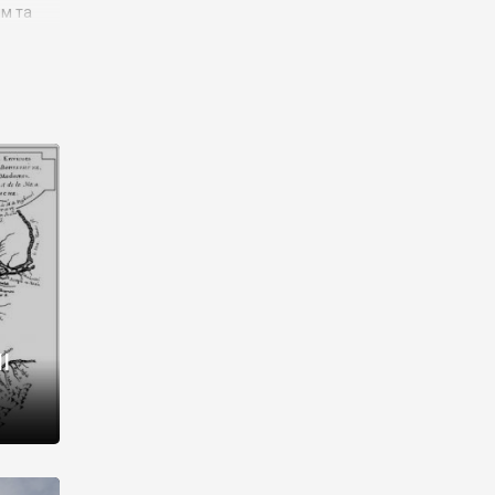
им та
ора і
є
го типу,
ей-
рний
ста:
 райони
від 2
I
і,
рукти,
 котрі