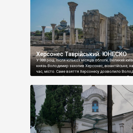
музею «Новгородський музей-заповідник» сотні арт
візантійської доби. Раритети викрадені з фондів об’
культурної спадщини ЮНЕСКО «Херсонеса Таврійсько
Офіційно – на виставку «Золото Візантії», але експер
влада в Україні вважають це лише […]
Херсонес Таврійський. ЮНЕСКО
У 988 році, після кількох місяців облоги, Великий киї
князь Володимир захопив Херсонес, візантійське, на
час, місто. Саме взяття Херсонесу дозволило Воло
диктувати свої умови візантійському імператору Вас
та одружитися з його дочкою Ганною. Цього ж року,
Херсонесі Володимир-язичник, став Василем-
християнином. А потім було Хрещення Русі. На честь
Херсонесу Таврійського названо місто […]