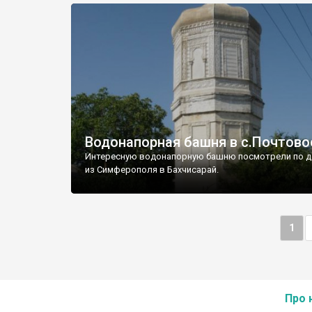
Водонапорная башня в с.Почтово
Интересную водонапорную башню посмотрели по д
из Симферополя в Бахчисарай.
1
Про 