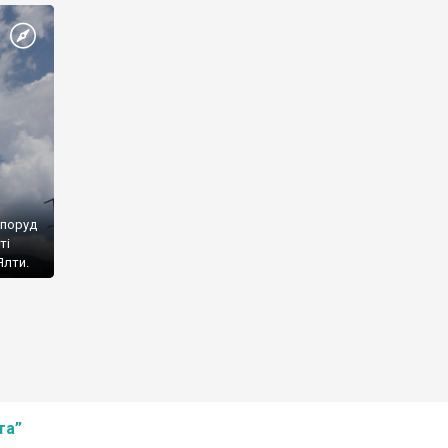
споруд
ті
Ялти.
та”