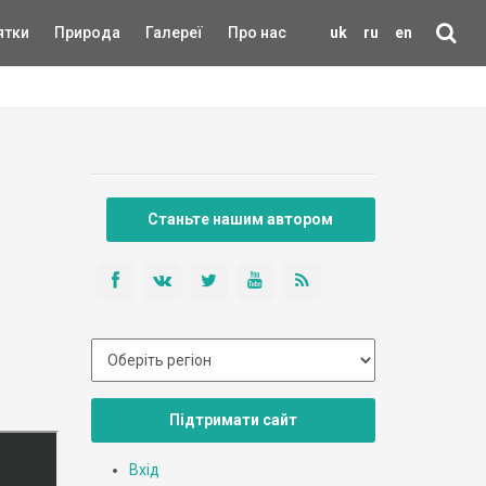
ятки
Природа
Галереї
Про нас
uk
ru
en
Станьте нашим автором
Підтримати сайт
Вхід