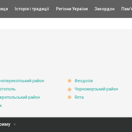
ниця
Історія і традиції
Регіони України
Закордон
Пам'
ноперекопський район
Феодосія
стополь
Чорноморський район
еропольський район
Ялта
к