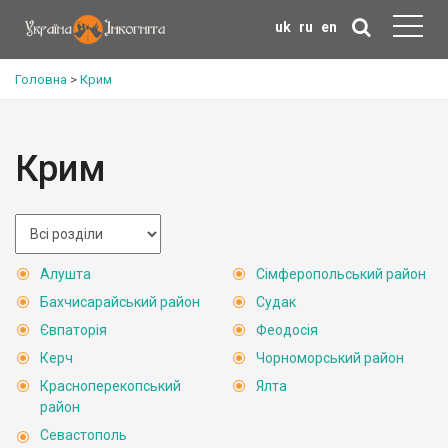
uk
ru
en
Головна
>
Крим
Крим
Алушта
Сімферопольський район
Бахчисарайський район
Судак
Євпаторія
Феодосія
Керч
Чорноморський район
Красноперекопський
Ялта
район
Севастополь