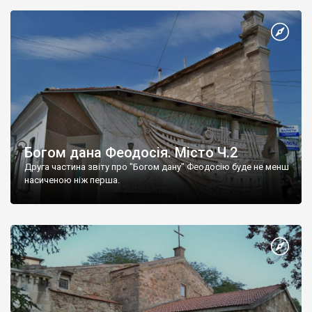
Богом дана Феодосія. Місто Ч.2
Друга частина звіту про "Богом дану" Феодосію буде не менш
насиченою ніж перша.