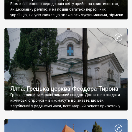
Вірменія першою серед країн світу прийняла християнство,
як державну релігію, й на подив багатьох пересічних
українців, які усіх кавказців вважають мусульманами, вірмени
є відданими вірянами Христа
Ялта. Грецька церква Феодора Тирона
Греки залишили Україні чималий спадок. Достатньо згадати
ніжинські огірочки – ви ж мабуть всі знаєте, що цей,
загублений у радянські часи, легендарний рецепт привезли у
Ніжин греки?