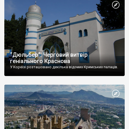
“Дюльбер”. Черговий витвір
геніального Краснова
У Кореїзі розташовано декілька відомих Кримських палаців.