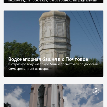
пешком вдоль побережья,поэтому совершали радиальные
вылазки из Оленевки.
Водонапорная башня в с.Почтовое
Интересную водонапорную башню посмотрели по дороге из
Симферополя в Бахчисарай.