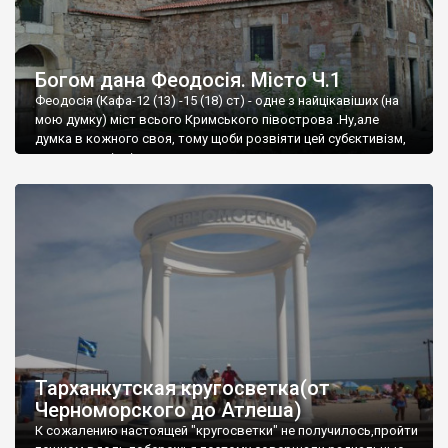
Богом дана Феодосія. Місто Ч.1
Феодосія (Кафа-12 (13) -15 (18) ст) - одне з найцікавіших (на
мою думку) міст всього Кримського півострова .Ну,але
думка в кожного своя, тому щоби розвіяти цей субєктивізм,
запрошую відвідати це
Тарханкутская кругосветка(от
Черноморского до Атлеша)
К сожалению настоящей "кругосветки" не получилось,пройти