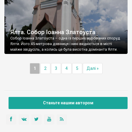
Ялта. Собор Іоанна Златоуста
Собор Іоанна Златоуста – одна із перших мурованих споруд
Ялти. Його 45-метрова дзвіниця і нині видніється в місті
майже звідусіль, а колись це була висотна домінанта Ялти.
1
2
3
4
5
Далі »
Станьте нашим автором