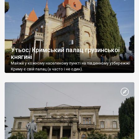
Утьос. Кримський палац грузинської
княгині
Майже у кожному населеному пункті на південному узбережжі
Криму є свій палац (а часто і не один).