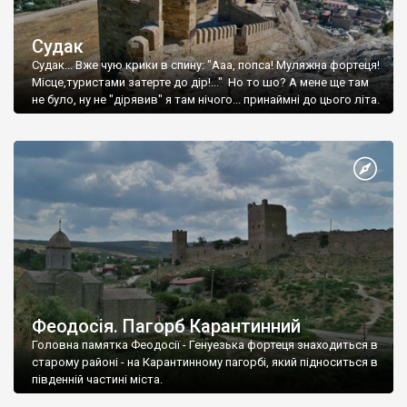
Судак
Судак... Вже чую крики в спину: "Ааа, попса! Муляжна фортеця!
Місце,туристами затерте до дір!..." Но то шо? А мене ще там
не було, ну не "дірявив" я там нічого... принаймні до цього літа.
Феодосія. Пагорб Карантинний
Головна памятка Феодосії - Генуезька фортеця знаходиться в
старому районі - на Карантинному пагорбі, який підноситься в
південній частині міста.