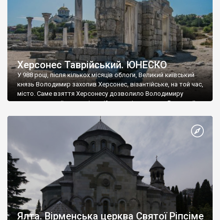
Херсонес Таврійський. ЮНЕСКО
У 988 році, після кількох місяців облоги, Великий київський
князь Володимир захопив Херсонес, візантійське, на той час,
місто. Саме взяття Херсонесу дозволило Володимиру
диктувати свої умови візантійському імператору Василю ІІ, та
одружитися з його дочкою Ганною. Цього ж року, в
Херсонесі Володимир-язичник, став Василем-християнином.
А потім було Хрещення Русі. На честь Херсонесу Таврійського
названо місто […]
Ялта. Вірменська церква Святої Ріпсіме