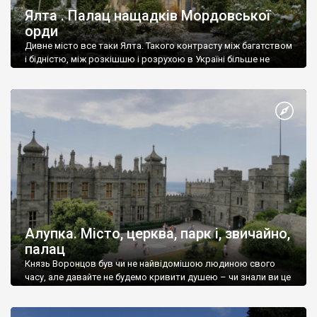
Ялта . Палац нащадків Мордовської
орди
Дивне місто все таки Ялта. Такого контрасту між багатством
і бідністю, між розкішшю і розрухою в Україні більше не
знайдеш.
Алупка. Місто, церква, парк і, звичайно,
палац
Князь Воронцов був чи не найвідомішою людиною свого
часу, але давайте не будемо кривити душею – чи знали ви це
прізвище до відвідин Алупки? Мабуть все таки ні.