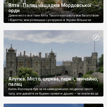
Ялта . Палац нащадків Мордовської
орди
Дивне місто все таки Ялта. Такого контрасту між багатством
і бідністю, між розкішшю і розрухою в Україні більше не
знайдеш.
Алупка. Місто, церква, парк і, звичайно,
палац
Князь Воронцов був чи не найвідомішою людиною свого
часу, але давайте не будемо кривити душею – чи знали ви це
прізвище до відвідин Алупки? Мабуть все таки ні.