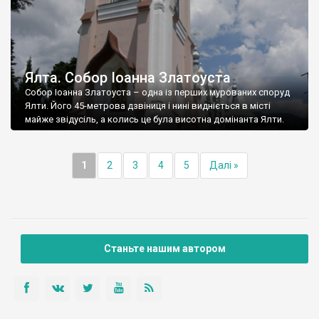
Ялта. Собор Іоанна Златоуста
Собор Іоанна Златоуста – одна із перших мурованих споруд
Ялти. Його 45-метрова дзвіниця і нині видніється в місті
майже звідусіль, а колись це була висотна домінанта Ялти.
1
2
3
4
5
Далі »
Станьте нашим автором