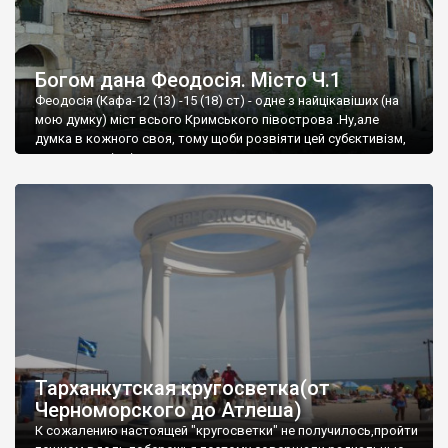
Богом дана Феодосія. Місто Ч.1
Феодосія (Кафа-12 (13) -15 (18) ст) - одне з найцікавіших (на
мою думку) міст всього Кримського півострова .Ну,але
думка в кожного своя, тому щоби розвіяти цей субєктивізм,
запрошую відвідати це
Тарханкутская кругосветка(от
Черноморского до Атлеша)
К сожалению настоящей "кругосветки" не получилось,пройти