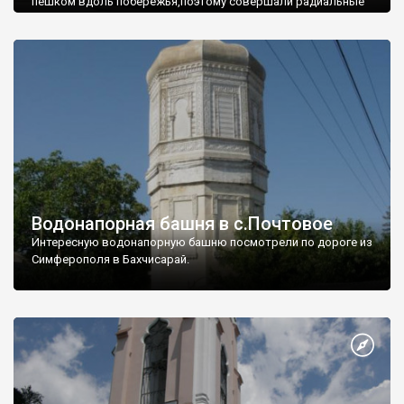
пешком вдоль побережья,поэтому совершали радиальные
вылазки из Оленевки.
Водонапорная башня в с.Почтовое
Интересную водонапорную башню посмотрели по дороге из
Симферополя в Бахчисарай.