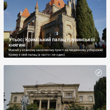
Утьос. Кримський палац грузинської
княгині
Майже у кожному населеному пункті на південному узбережжі
Криму є свій палац (а часто і не один).