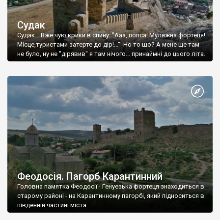
Судак
Судак... Вже чую крики в спину: "Ааа, попса! Муляжна фортеця!
Місце,туристами затерте до дір!..." Но то шо? А мене ще там
не було, ну не "дірявив" я там нічого... принаймні до цього літа.
Феодосія. Пагорб Карантинний
Головна памятка Феодосії - Генуезька фортеця знаходиться в
старому районі - на Карантинному пагорбі, який підноситься в
південній частині міста.