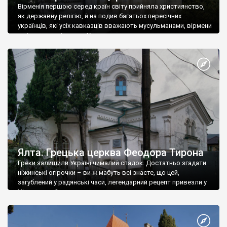
Вірменія першою серед країн світу прийняла християнство,
як державну релігію, й на подив багатьох пересічних
українців, які усіх кавказців вважають мусульманами, вірмени
є відданими вірянами Христа
Ялта. Грецька церква Феодора Тирона
Греки залишили Україні чималий спадок. Достатньо згадати
ніжинські огірочки – ви ж мабуть всі знаєте, що цей,
загублений у радянські часи, легендарний рецепт привезли у
Ніжин греки?