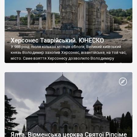
Херсонес Таврійський. ЮНЕСКО
У 988 році, після кількох місяців облоги, Великий київський
князь Володимир захопив Херсонес, візантійське, на той час,
місто. Саме взяття Херсонесу дозволило Володимиру
диктувати свої умови візантійському імператору Василю ІІ, та
одружитися з його дочкою Ганною. Цього ж року, в
Херсонесі Володимир-язичник, став Василем-християнином.
А потім було Хрещення Русі. На честь Херсонесу Таврійського
названо місто […]
Ялта. Вірменська церква Святої Ріпсіме