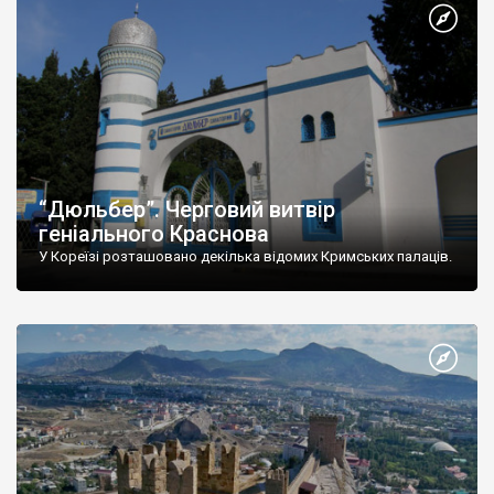
“Дюльбер”. Черговий витвір
геніального Краснова
У Кореїзі розташовано декілька відомих Кримських палаців.