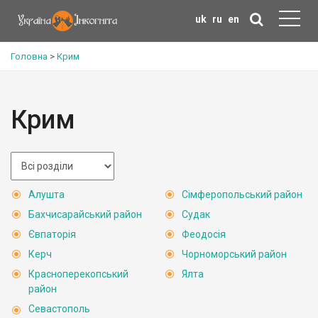
uk
ru
en
Головна
>
Крим
Крим
Алушта
Сімферопольський район
Бахчисарайський район
Судак
Євпаторія
Феодосія
Керч
Чорноморський район
Красноперекопський
Ялта
район
Севастополь