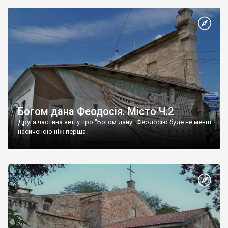
Богом дана Феодосія. Місто Ч.2
Друга частина звіту про "Богом дану" Феодосію буде не менш
насиченою ніж перша.