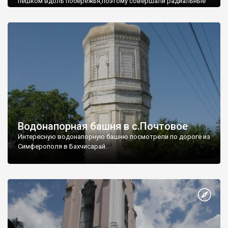
пешком вдоль побережья,поэтому совершали радиальные
вылазки из Оленевки.
Водонапорная башня в с.Почтовое
Интересную водонапорную башню посмотрели по дороге из
Симферополя в Бахчисарай.