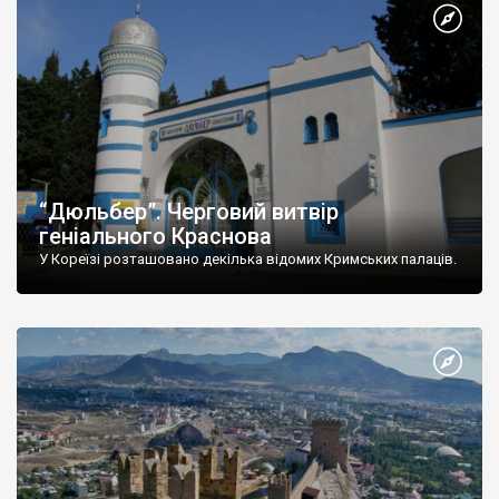
“Дюльбер”. Черговий витвір
геніального Краснова
У Кореїзі розташовано декілька відомих Кримських палаців.