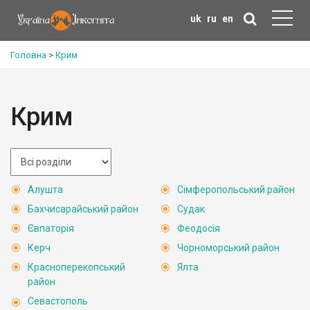
uk
ru
en
Головна
>
Крим
Крим
Алушта
Сімферопольський район
Бахчисарайський район
Судак
Євпаторія
Феодосія
Керч
Чорноморський район
Красноперекопський
Ялта
район
Севастополь