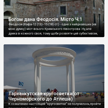
Богом дана Феодосія. Місто Ч.1
Феодосія (Кафа-12 (13) -15 (18) ст) - одне з найцікавіших (на
мою думку) міст всього Кримського півострова .Ну,але
думка в кожного своя, тому щоби розвіяти цей субєктивізм,
запрошую відвідати це
Тарханкутская кругосветка(от
Черноморского до Атлеша)
К сожалению настоящей "кругосветки" не получилось,пройти