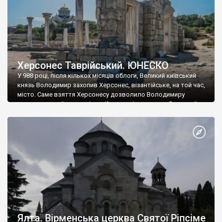
Херсонес Таврійський. ЮНЕСКО
У 988 році, після кількох місяців облоги, Великий київський
князь Володимир захопив Херсонес, візантійське, на той час,
місто. Саме взяття Херсонесу дозволило Володимиру
диктувати свої умови візантійському імператору Василю ІІ, та
одружитися з його дочкою Ганною. Цього ж року, в
Херсонесі Володимир-язичник, став Василем-християнином.
А потім було Хрещення Русі. На честь Херсонесу Таврійського
названо місто […]
Ялта. Вірменська церква Святої Ріпсіме