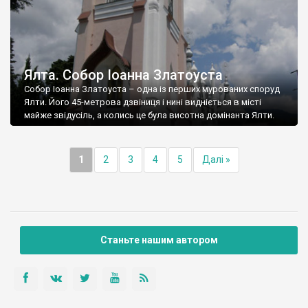
Ялта. Собор Іоанна Златоуста
Собор Іоанна Златоуста – одна із перших мурованих споруд
Ялти. Його 45-метрова дзвіниця і нині видніється в місті
майже звідусіль, а колись це була висотна домінанта Ялти.
1
2
3
4
5
Далі »
Станьте нашим автором