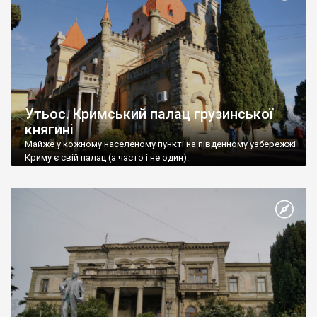
Утьос. Кримський палац грузинської
княгині
Майже у кожному населеному пункті на південному узбережжі
Криму є свій палац (а часто і не один).