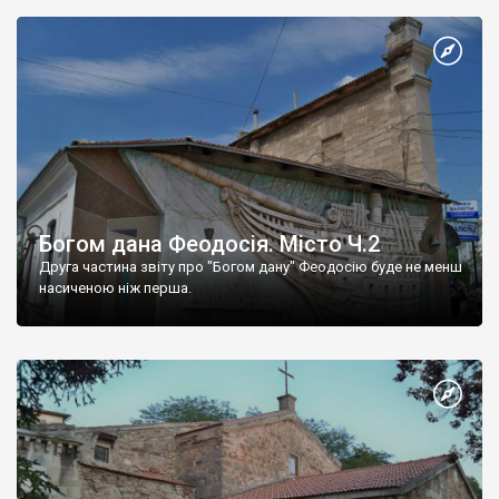
Богом дана Феодосія. Місто Ч.2
Друга частина звіту про "Богом дану" Феодосію буде не менш
насиченою ніж перша.