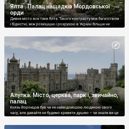
Ялта . Палац нащадків Мордовської
орди
Дивне місто все таки Ялта. Такого контрасту між багатством
і бідністю, між розкішшю і розрухою в Україні більше не
знайдеш.
Алупка. Місто, церква, парк і, звичайно,
палац
Князь Воронцов був чи не найвідомішою людиною свого
часу, але давайте не будемо кривити душею – чи знали ви це
прізвище до відвідин Алупки? Мабуть все таки ні.