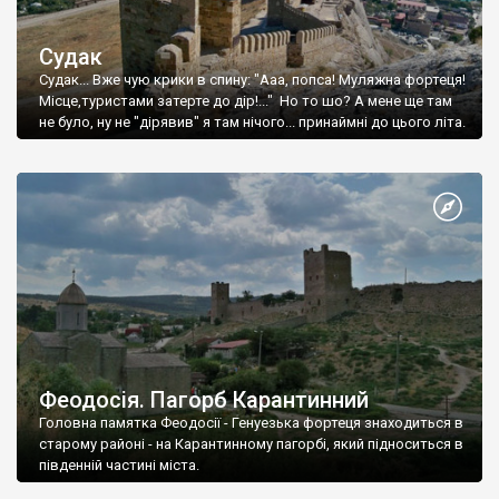
Судак
Судак... Вже чую крики в спину: "Ааа, попса! Муляжна фортеця!
Місце,туристами затерте до дір!..." Но то шо? А мене ще там
не було, ну не "дірявив" я там нічого... принаймні до цього літа.
Феодосія. Пагорб Карантинний
Головна памятка Феодосії - Генуезька фортеця знаходиться в
старому районі - на Карантинному пагорбі, який підноситься в
південній частині міста.