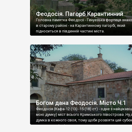
Феодосія. Пагорб Карантинний
Головна памятка Феодосії - Генуезька фортеця знах
в старому районі - на Карантинному пагорбі, який
підноситься в південній частині міста.
Богом дана Феодосія. Місто Ч.1
Феодосія (Кафа-12 (13) -15 (18) ст) - одне з найцікаві
мою думку) міст всього Кримського півострова .Ну,
думка в кожного своя, тому щоби розвіяти цей субєк
запрошую відвідати це