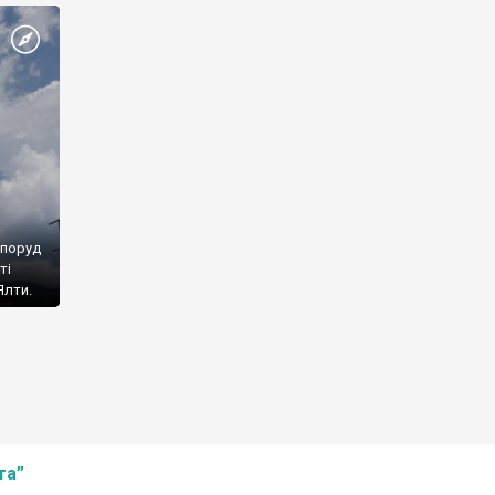
споруд
ті
Ялти.
та”