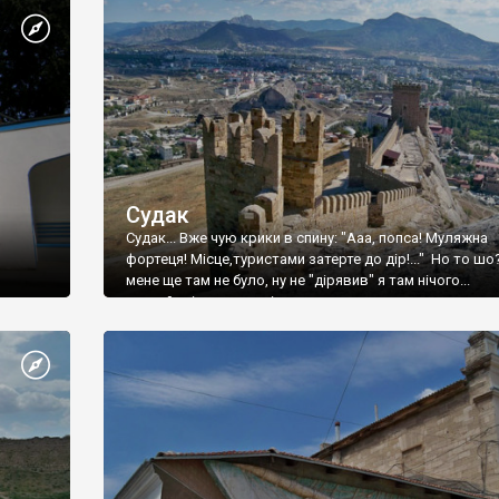
Судак
Судак... Вже чую крики в спину: "Ааа, попса! Муляжна
фортеця! Місце,туристами затерте до дір!..." Но то шо
мене ще там не було, ну не "дірявив" я там нічого...
принаймні до цього літа.