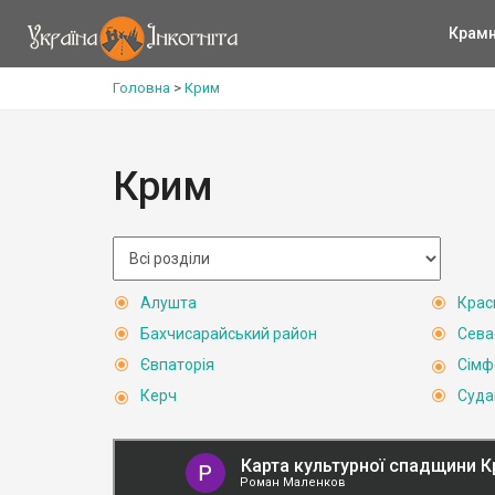
Крам
Головна
>
Крим
Крим
Алушта
Крас
Бахчисарайський район
Сева
Євпаторія
Сімф
Керч
Суда