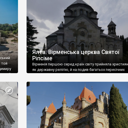
ефактів
називаються «повстяками» (postaki)…” “Вино. Крим
єкту
виробляє відмінне вино і його вдосталь: воно все ду
го».
легке біле і дуже […]
ти та
Ялта. Вірменська церква Святої
Ріпсіме
вський
 той
Вірменія першою серед країн світу прийняла христия
димиру
як державну релігію, й на подив багатьох пересічних
илю ІІ,
українців, які усіх кавказців вважають мусульманами,
 в
вірмени є відданими вірянами Христа