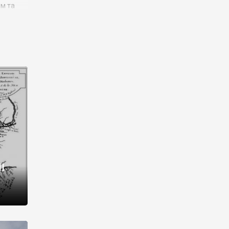
им та
ора і
є
го типу,
ей-
рний
ста:
 райони
від 2
I
і,
рукти,
 котрі