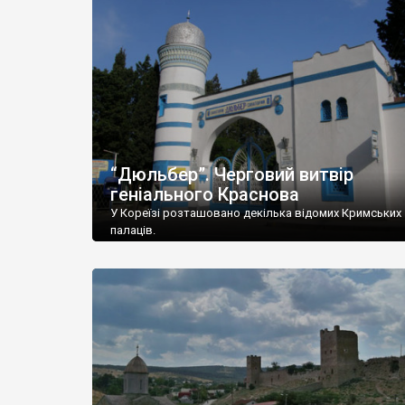
“Дюльбер”. Черговий витвір
геніального Краснова
У Кореїзі розташовано декілька відомих Кримських
палаців.