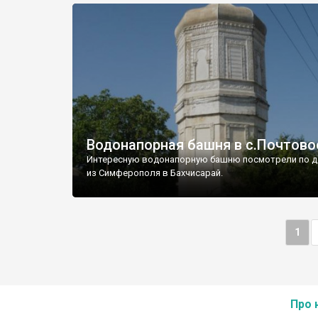
Водонапорная башня в с.Почтово
Интересную водонапорную башню посмотрели по д
из Симферополя в Бахчисарай.
1
Про 