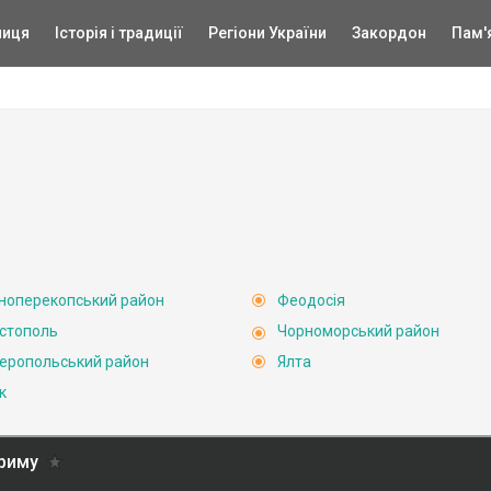
ниця
Історія і традиції
Регіони України
Закордон
Пам'
ноперекопський район
Феодосія
стополь
Чорноморський район
еропольський район
Ялта
к