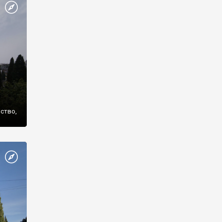
же
нство,