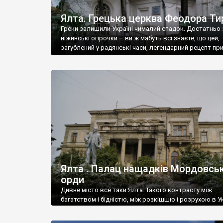
Ялта. Грецька церква Феодора Ти
Греки залишили Україні чималий спадок. Достатньо 
ніжинські огірочки – ви ж мабуть всі знаєте, що цей,
загублений у радянські часи, легендарний рецепт пр
Ніжин греки?
Ялта . Палац нащадків Мордовськ
орди
Дивне місто все таки Ялта. Такого контрасту між
багатством і бідністю, між розкішшю і розрухою в Ук
більше не знайдеш.