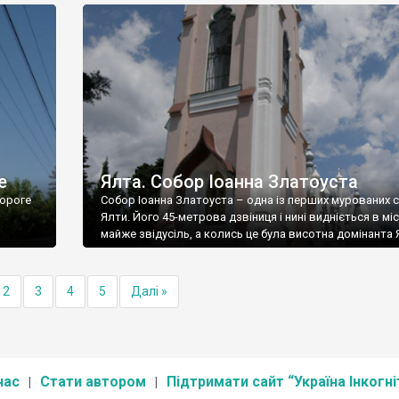
е
Ялта. Собор Іоанна Златоуста
ороге
Собор Іоанна Златоуста – одна із перших мурованих 
Ялти. Його 45-метрова дзвіниця і нині видніється в міс
майже звідусіль, а колись це була висотна домінанта 
2
3
4
5
Далі »
нас
Стати автором
Підтримати сайт “Україна Інкогні