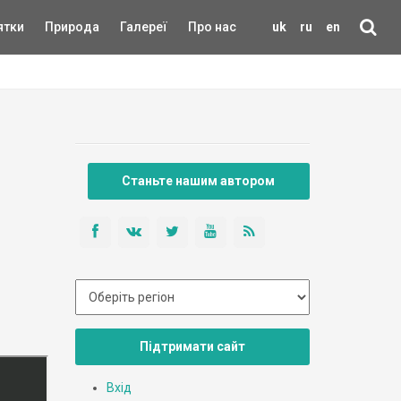
ятки
Природа
Галереї
Про нас
uk
ru
en
Станьте нашим автором
Підтримати сайт
Вхід