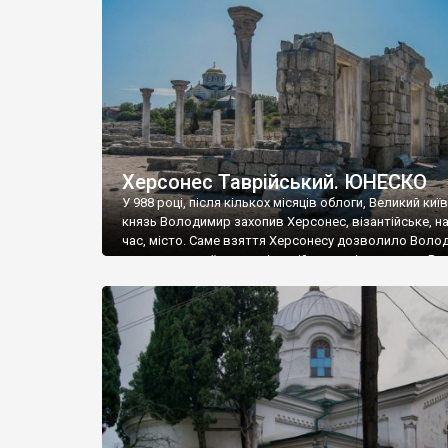
музею «Новгородський музей-заповідник» сотні арт
візантійської доби. Раритети викрадені з фондів об’
культурної спадщини ЮНЕСКО «Херсонеса Таврійсько
Офіційно – на виставку «Золото Візантії», але експер
влада в Україні вважають це лише […]
Херсонес Таврійський. ЮНЕСКО
У 988 році, після кількох місяців облоги, Великий киї
князь Володимир захопив Херсонес, візантійське, на
час, місто. Саме взяття Херсонесу дозволило Воло
диктувати свої умови візантійському імператору Вас
та одружитися з його дочкою Ганною. Цього ж року,
Херсонесі Володимир-язичник, став Василем-
християнином. А потім було Хрещення Русі. На честь
Херсонесу Таврійського названо місто […]