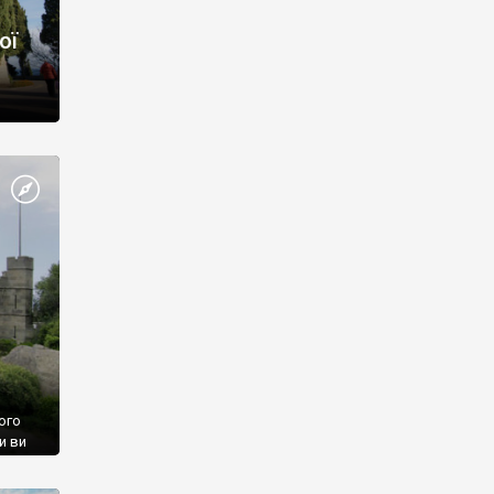
ої
ого
и ви