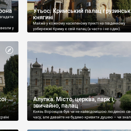
рона
Утьос. Кримський палац грузинськ
княгині
згадати
Майже у кожному населеному пункті на південному
ивезли у
узбережжі Криму є свій палац (а часто і не один).
ої
Алупка. Місто, церква, парк і,
звичайно, палац
Князь Воронцов був чи не найвідомішою людиною св
раїні
часу, але давайте не будемо кривити душею – чи знал
це прізвище до відвідин Алупки? Мабуть все таки ні.