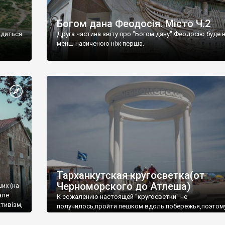
Богом дана Феодосія. Місто Ч.2
одиться
Друга частина звіту про "Богом дану" Феодосію буде 
менш насиченою ніж перша.
Тарханкутская кругосветка(от
Черноморского до Атлеша)
ших (на
але
К сожалению настоящей "кругосветки" не
тивізм,
получилось,пройти пешком вдоль побережья,поэтом
совершали радиальные вылазки из Оленевки.