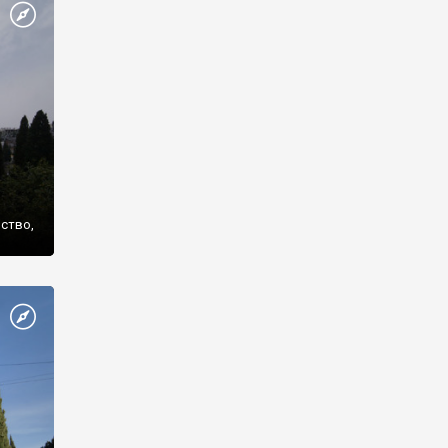
же
нство,