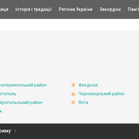
ниця
Історія і традиції
Регіони України
Закордон
Пам'
ноперекопський район
Феодосія
стополь
Чорноморський район
еропольський район
Ялта
к