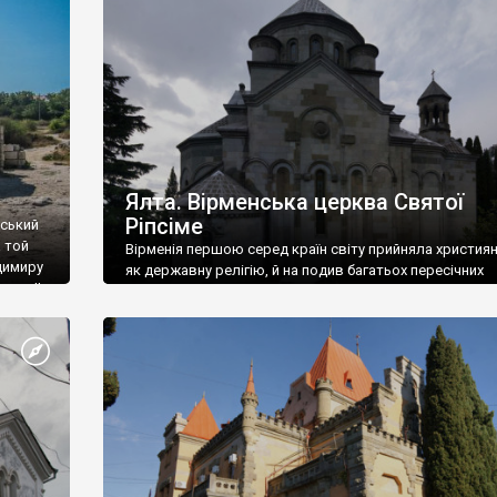
ефактів
називаються «повстяками» (postaki)…” “Вино. Крим
єкту
виробляє відмінне вино і його вдосталь: воно все ду
го».
легке біле і дуже […]
ти та
Ялта. Вірменська церква Святої
Ріпсіме
вський
 той
Вірменія першою серед країн світу прийняла христия
димиру
як державну релігію, й на подив багатьох пересічних
илю ІІ,
українців, які усіх кавказців вважають мусульманами,
 в
вірмени є відданими вірянами Христа