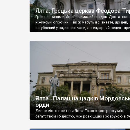
Ялта. Грецька церква Феодора Ти
Греки залишили Україні чималий спадок. Достатньо 
ніжинські огірочки – ви ж мабуть всі знаєте, що цей,
загублений у радянські часи, легендарний рецепт пр
Ніжин греки?
Ялта . Палац нащадків Мордовськ
орди
Дивне місто все таки Ялта. Такого контрасту між
багатством і бідністю, між розкішшю і розрухою в Ук
більше не знайдеш.