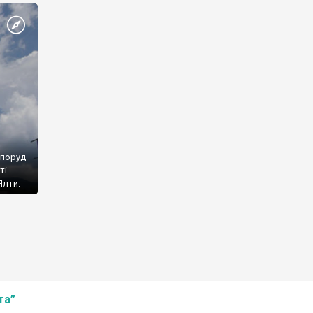
споруд
ті
Ялти.
та”