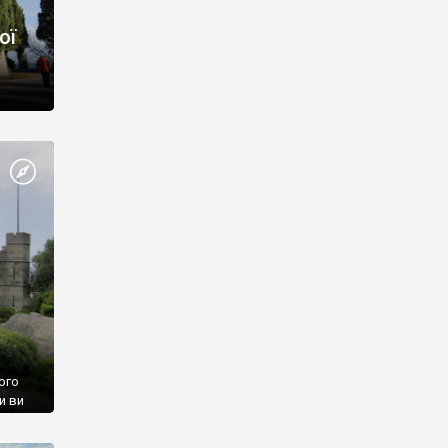
ої
ого
и ви