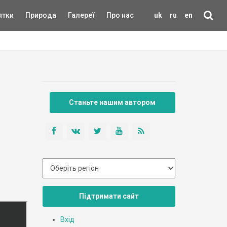
ятки
Природа
Галереї
Про нас
uk
ru
en
Станьте нашим автором
Підтримати сайт
Вхід