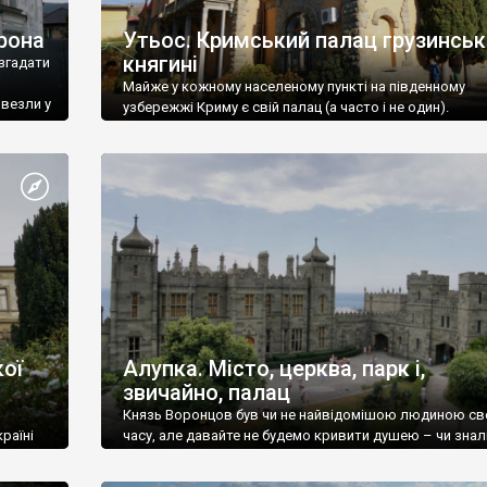
рона
Утьос. Кримський палац грузинськ
княгині
згадати
Майже у кожному населеному пункті на південному
ивезли у
узбережжі Криму є свій палац (а часто і не один).
ої
Алупка. Місто, церква, парк і,
звичайно, палац
Князь Воронцов був чи не найвідомішою людиною св
раїні
часу, але давайте не будемо кривити душею – чи знал
це прізвище до відвідин Алупки? Мабуть все таки ні.