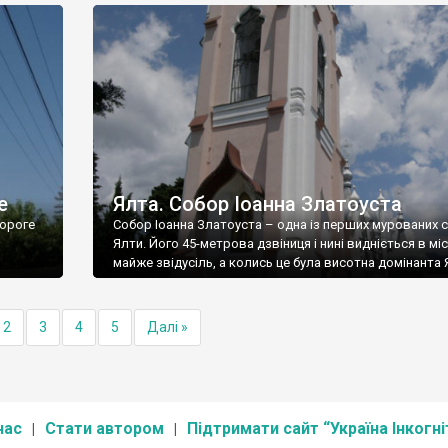
е
Ялта. Собор Іоанна Златоуста
ороге
Собор Іоанна Златоуста – одна із перших мурованих 
Ялти. Його 45-метрова дзвіниця і нині видніється в міс
майже звідусіль, а колись це була висотна домінанта 
2
3
4
5
Далі »
нас
Стати автором
Підтримати сайт “Україна Інкогні