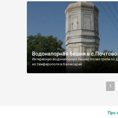
Водонапорная башня в с.Почтово
Интересную водонапорную башню посмотрели по д
из Симферополя в Бахчисарай.
1
Про 