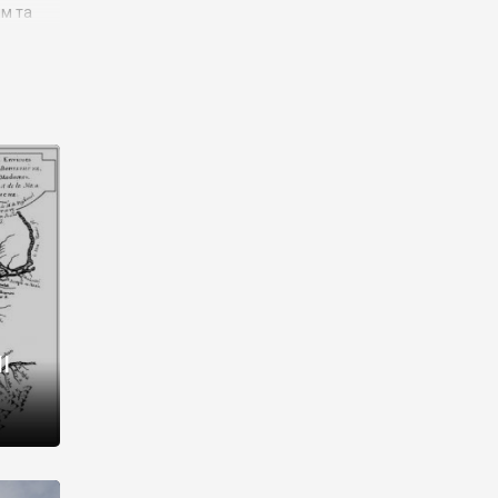
им та
ора і
є
го типу,
ей-
рний
ста:
 райони
від 2
I
і,
рукти,
 котрі