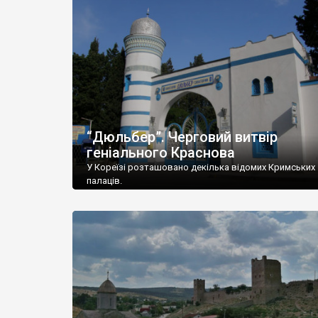
“Дюльбер”. Черговий витвір
геніального Краснова
У Кореїзі розташовано декілька відомих Кримських
палаців.