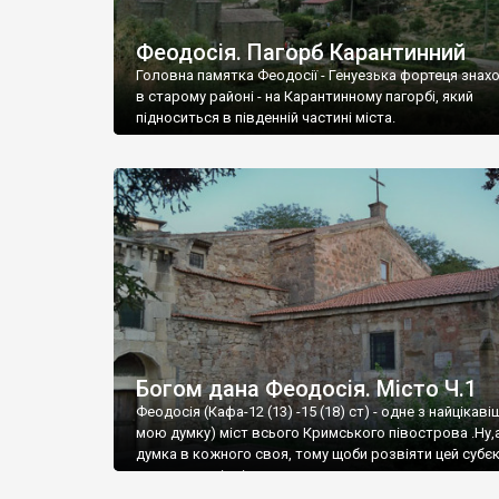
Феодосія. Пагорб Карантинний
Головна памятка Феодосії - Генуезька фортеця знах
в старому районі - на Карантинному пагорбі, який
підноситься в південній частині міста.
Богом дана Феодосія. Місто Ч.1
Феодосія (Кафа-12 (13) -15 (18) ст) - одне з найцікаві
мою думку) міст всього Кримського півострова .Ну,
думка в кожного своя, тому щоби розвіяти цей субєк
запрошую відвідати це