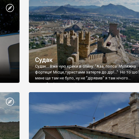
Судак
Судак... Вже чую крики в спину: "Ааа, попса! Муляжна
фортеця! Місце,туристами затерте до дір!..." Но то шо
мене ще там не було, ну не "дірявив" я там нічого...
принаймні до цього літа.