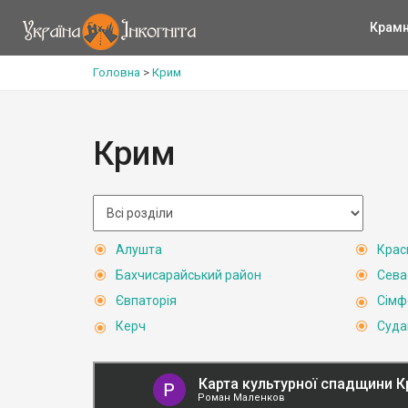
Крам
Головна
>
Крим
Крим
Алушта
Крас
Бахчисарайський район
Сева
Євпаторія
Сімф
Керч
Суда