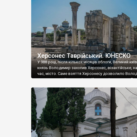
музею «Новгородський музей-заповідник» сотні арт
візантійської доби. Раритети викрадені з фондів об’
культурної спадщини ЮНЕСКО «Херсонеса Таврійсько
Офіційно – на виставку «Золото Візантії», але експер
влада в Україні вважають це лише […]
Херсонес Таврійський. ЮНЕСКО
У 988 році, після кількох місяців облоги, Великий киї
князь Володимир захопив Херсонес, візантійське, на
час, місто. Саме взяття Херсонесу дозволило Воло
диктувати свої умови візантійському імператору Вас
та одружитися з його дочкою Ганною. Цього ж року,
Херсонесі Володимир-язичник, став Василем-
християнином. А потім було Хрещення Русі. На честь
Херсонесу Таврійського названо місто […]