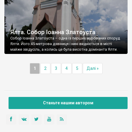
Ялта. Собор Іоанна Златоуста
Собор Іоанна Златоуста – одна із перших мурованих споруд
Ялти. Його 45-метрова дзвіниця і нині видніється в місті
майже звідусіль, а колись це була висотна домінанта Ялти.
1
2
3
4
5
Далі »
Станьте нашим автором