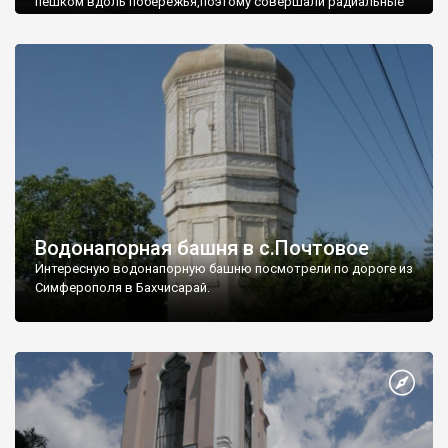
пешком вдоль побережья,поэтому совершали радиальные
вылазки из Оленевки.
Водонапорная башня в с.Почтовое
Интересную водонапорную башню посмотрели по дороге из
Симферополя в Бахчисарай.