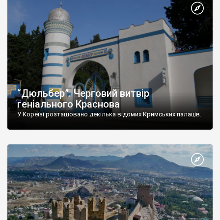
“Дюльбер”. Черговий витвір
геніального Краснова
У Кореїзі розташовано декілька відомих Кримських палаців.