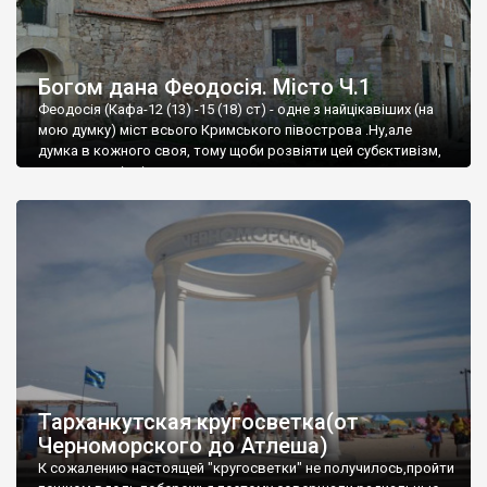
Богом дана Феодосія. Місто Ч.1
Феодосія (Кафа-12 (13) -15 (18) ст) - одне з найцікавіших (на
мою думку) міст всього Кримського півострова .Ну,але
думка в кожного своя, тому щоби розвіяти цей субєктивізм,
запрошую відвідати це
Тарханкутская кругосветка(от
Черноморского до Атлеша)
К сожалению настоящей "кругосветки" не получилось,пройти