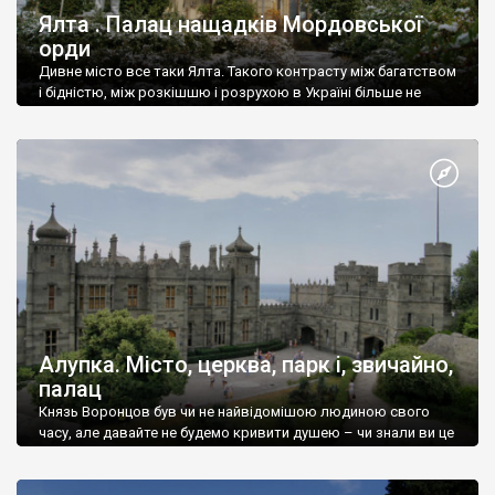
Ялта . Палац нащадків Мордовської
орди
Дивне місто все таки Ялта. Такого контрасту між багатством
і бідністю, між розкішшю і розрухою в Україні більше не
знайдеш.
Алупка. Місто, церква, парк і, звичайно,
палац
Князь Воронцов був чи не найвідомішою людиною свого
часу, але давайте не будемо кривити душею – чи знали ви це
прізвище до відвідин Алупки? Мабуть все таки ні.