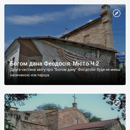
Богом дана Феодосія. Місто Ч.2
Друга частина звіту про "Богом дану" Феодосію буде не менш
насиченою ніж перша.