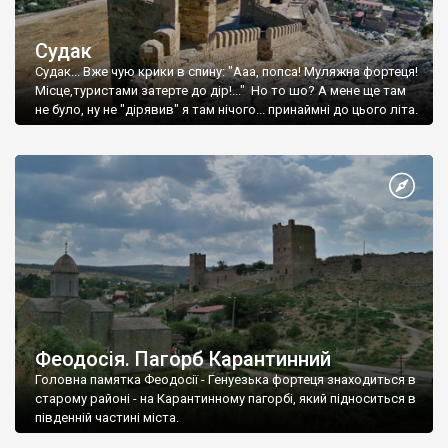
Судак
Судак... Вже чую крики в спину: "Ааа, попса! Муляжна фортеця!
Місце,туристами затерте до дір!..." Но то шо? А мене ще там
не було, ну не "дірявив" я там нічого... принаймні до цього літа.
Феодосія. Пагорб Карантинний
Головна памятка Феодосії - Генуезька фортеця знаходиться в
старому районі - на Карантинному пагорбі, який підноситься в
південній частині міста.