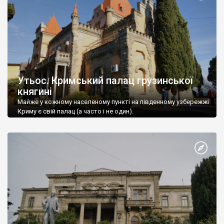
Утьос. Кримський палац грузинської
княгині
Майже у кожному населеному пункті на південному узбережжі
Криму є свій палац (а часто і не один).