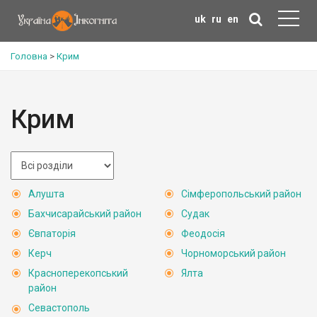
uk
ru
en
Головна
>
Крим
Крим
Алушта
Сімферопольський район
Бахчисарайський район
Судак
Євпаторія
Феодосія
Керч
Чорноморський район
Красноперекопський
Ялта
район
Севастополь