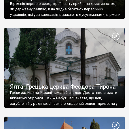
Вірменія першою серед країн світу прийняла християнство,
як державну релігію, й на подив багатьох пересічних
українців, які усіх кавказців вважають мусульманами, вірмени
є відданими вірянами Христа
Ялта. Грецька церква Феодора Тирона
Греки залишили Україні чималий спадок. Достатньо згадати
ніжинські огірочки – ви ж мабуть всі знаєте, що цей,
загублений у радянські часи, легендарний рецепт привезли у
Ніжин греки?