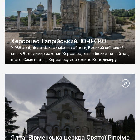
Херсонес Таврійський. ЮНЕСКО
У 988 році, після кількох місяців облоги, Великий київський
князь Володимир захопив Херсонес, візантійське, на той час,
місто. Саме взяття Херсонесу дозволило Володимиру
диктувати свої умови візантійському імператору Василю ІІ, та
одружитися з його дочкою Ганною. Цього ж року, в
Херсонесі Володимир-язичник, став Василем-християнином.
А потім було Хрещення Русі. На честь Херсонесу Таврійського
названо місто […]
Ялта. Вірменська церква Святої Ріпсіме