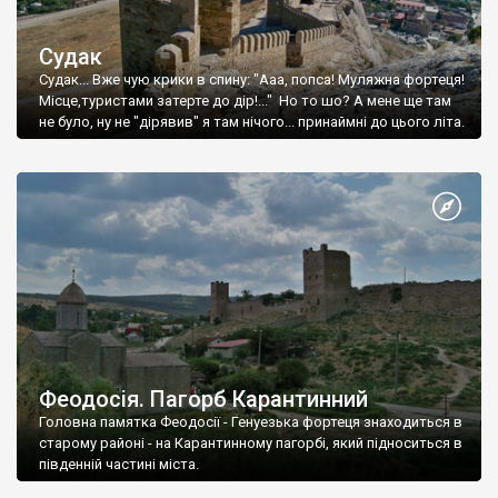
Судак
Судак... Вже чую крики в спину: "Ааа, попса! Муляжна фортеця!
Місце,туристами затерте до дір!..." Но то шо? А мене ще там
не було, ну не "дірявив" я там нічого... принаймні до цього літа.
Феодосія. Пагорб Карантинний
Головна памятка Феодосії - Генуезька фортеця знаходиться в
старому районі - на Карантинному пагорбі, який підноситься в
південній частині міста.