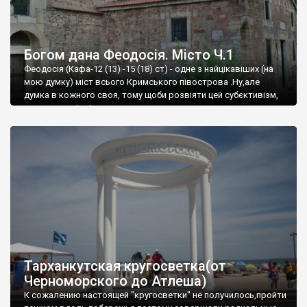
Богом дана Феодосія. Місто Ч.1
Феодосія (Кафа-12 (13) -15 (18) ст) - одне з найцікавіших (на
мою думку) міст всього Кримського півострова .Ну,але
думка в кожного своя, тому щоби розвіяти цей субєктивізм,
запрошую відвідати це
Тарханкутская кругосветка(от
Черноморского до Атлеша)
К сожалению настоящей "кругосветки" не получилось,пройти