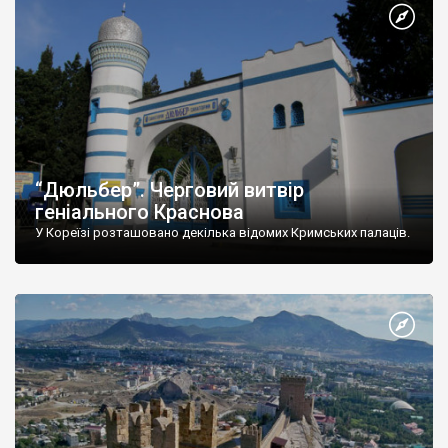
“Дюльбер”. Черговий витвір
геніального Краснова
У Кореїзі розташовано декілька відомих Кримських палаців.