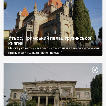
Утьос. Кримський палац грузинської
княгині
Майже у кожному населеному пункті на південному узбережжі
Криму є свій палац (а часто і не один).