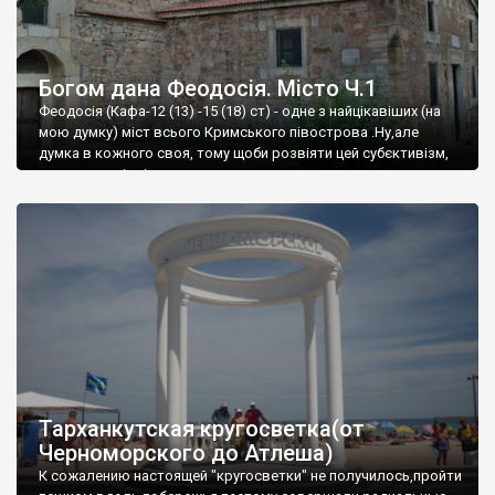
Богом дана Феодосія. Місто Ч.1
Феодосія (Кафа-12 (13) -15 (18) ст) - одне з найцікавіших (на
мою думку) міст всього Кримського півострова .Ну,але
думка в кожного своя, тому щоби розвіяти цей субєктивізм,
запрошую відвідати це
Тарханкутская кругосветка(от
Черноморского до Атлеша)
К сожалению настоящей "кругосветки" не получилось,пройти