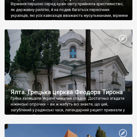
Вірменія першою серед країн світу прийняла християнство,
як державну релігію, й на подив багатьох пересічних
українців, які усіх кавказців вважають мусульманами, вірмени
є відданими вірянами Христа
Ялта. Грецька церква Феодора Тирона
Греки залишили Україні чималий спадок. Достатньо згадати
ніжинські огірочки – ви ж мабуть всі знаєте, що цей,
загублений у радянські часи, легендарний рецепт привезли у
Ніжин греки?