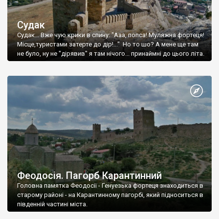
Судак
Судак... Вже чую крики в спину: "Ааа, попса! Муляжна фортеця!
Місце,туристами затерте до дір!..." Но то шо? А мене ще там
не було, ну не "дірявив" я там нічого... принаймні до цього літа.
Феодосія. Пагорб Карантинний
Головна памятка Феодосії - Генуезька фортеця знаходиться в
старому районі - на Карантинному пагорбі, який підноситься в
південній частині міста.