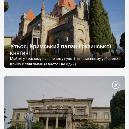
Утьос. Кримський палац грузинської
княгині
Майже у кожному населеному пункті на південному узбережжі
Криму є свій палац (а часто і не один).