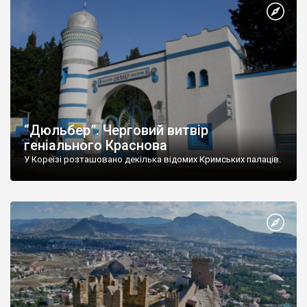
“Дюльбер”. Черговий витвір
геніального Краснова
У Кореїзі розташовано декілька відомих Кримських палаців.