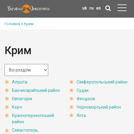
uk
ru
en
Головна
>
Крим
Крим
Алушта
Сімферопольський район
Бахчисарайський район
Судак
Євпаторія
Феодосія
Керч
Чорноморський район
Красноперекопський
Ялта
район
Севастополь