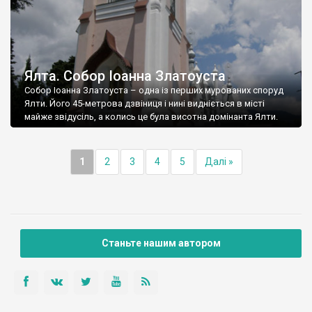
Ялта. Собор Іоанна Златоуста
Собор Іоанна Златоуста – одна із перших мурованих споруд
Ялти. Його 45-метрова дзвіниця і нині видніється в місті
майже звідусіль, а колись це була висотна домінанта Ялти.
1
2
3
4
5
Далі »
Станьте нашим автором