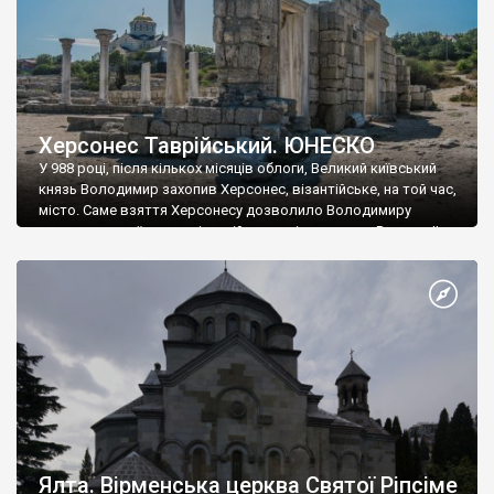
Херсонес Таврійський. ЮНЕСКО
У 988 році, після кількох місяців облоги, Великий київський
князь Володимир захопив Херсонес, візантійське, на той час,
місто. Саме взяття Херсонесу дозволило Володимиру
диктувати свої умови візантійському імператору Василю ІІ, та
одружитися з його дочкою Ганною. Цього ж року, в
Херсонесі Володимир-язичник, став Василем-християнином.
А потім було Хрещення Русі. На честь Херсонесу Таврійського
названо місто […]
Ялта. Вірменська церква Святої Ріпсіме