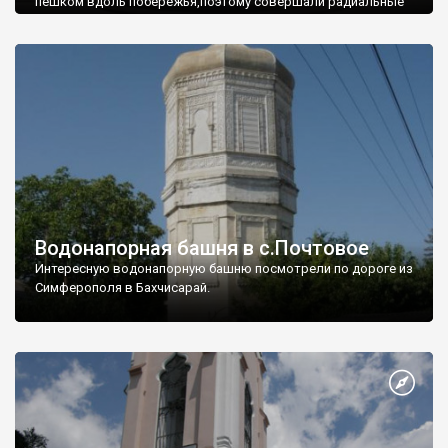
пешком вдоль побережья,поэтому совершали радиальные
вылазки из Оленевки.
Водонапорная башня в с.Почтовое
Интересную водонапорную башню посмотрели по дороге из
Симферополя в Бахчисарай.