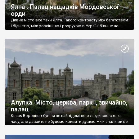
Ялта . Палац нащадків Мордовської
орди
Дивне місто все таки Ялта. Такого контрасту між багатством
і бідністю, між розкішшю і розрухою в Україні більше не
знайдеш.
Алупка. Місто, церква, парк і, звичайно,
палац
Князь Воронцов був чи не найвідомішою людиною свого
часу, але давайте не будемо кривити душею – чи знали ви це
прізвище до відвідин Алупки? Мабуть все таки ні.