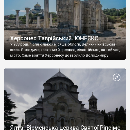
Херсонес Таврійський. ЮНЕСКО
У 988 році, після кількох місяців облоги, Великий київський
князь Володимир захопив Херсонес, візантійське, на той час,
місто. Саме взяття Херсонесу дозволило Володимиру
диктувати свої умови візантійському імператору Василю ІІ, та
одружитися з його дочкою Ганною. Цього ж року, в
Херсонесі Володимир-язичник, став Василем-християнином.
А потім було Хрещення Русі. На честь Херсонесу Таврійського
названо місто […]
Ялта. Вірменська церква Святої Ріпсіме