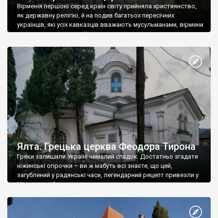
Вірменія першою серед країн світу прийняла християнство,
як державну релігію, й на подив багатьох пересічних
українців, які усіх кавказців вважають мусульманами, вірмени
є відданими вірянами Христа
Ялта. Грецька церква Феодора Тирона
Греки залишили Україні чималий спадок. Достатньо згадати
ніжинські огірочки – ви ж мабуть всі знаєте, що цей,
загублений у радянські часи, легендарний рецепт привезли у
Ніжин греки?