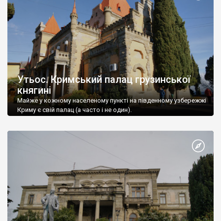
Утьос. Кримський палац грузинської
княгині
Майже у кожному населеному пункті на південному узбережжі
Криму є свій палац (а часто і не один).