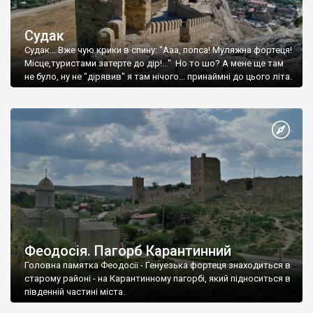
Судак
Судак... Вже чую крики в спину: "Ааа, попса! Муляжна фортеця!
Місце,туристами затерте до дір!..." Но то шо? А мене ще там
не було, ну не "дірявив" я там нічого... принаймні до цього літа.
Феодосія. Пагорб Карантинний
Головна памятка Феодосії - Генуезька фортеця знаходиться в
старому районі - на Карантинному пагорбі, який підноситься в
південній частині міста.