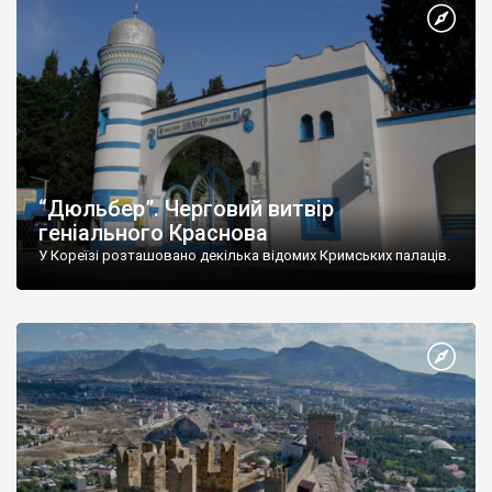
“Дюльбер”. Черговий витвір
геніального Краснова
У Кореїзі розташовано декілька відомих Кримських палаців.