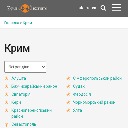
uk
ru
en
Головна
>
Крим
Крим
Алушта
Сімферопольський район
Бахчисарайський район
Судак
Євпаторія
Феодосія
Керч
Чорноморський район
Красноперекопський
Ялта
район
Севастополь