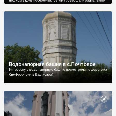
пешком вдоль побережья,поэтому совершали радиальные
вылазки из Оленевки.
Водонапорная башня в с.Почтовое
Интересную водонапорную башню посмотрели по дороге из
Симферополя в Бахчисарай.