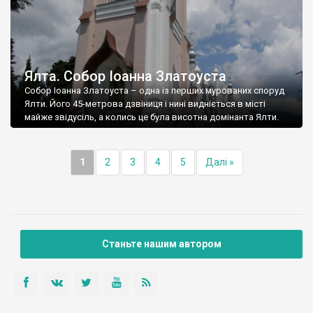
Ялта. Собор Іоанна Златоуста
Собор Іоанна Златоуста – одна із перших мурованих споруд
Ялти. Його 45-метрова дзвіниця і нині видніється в місті
майже звідусіль, а колись це була висотна домінанта Ялти.
1
2
3
4
5
Далі »
Станьте нашим автором