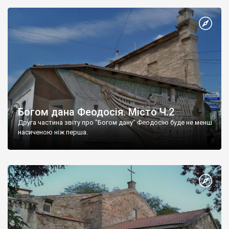
Богом дана Феодосія. Місто Ч.2
Друга частина звіту про "Богом дану" Феодосію буде не менш
насиченою ніж перша.