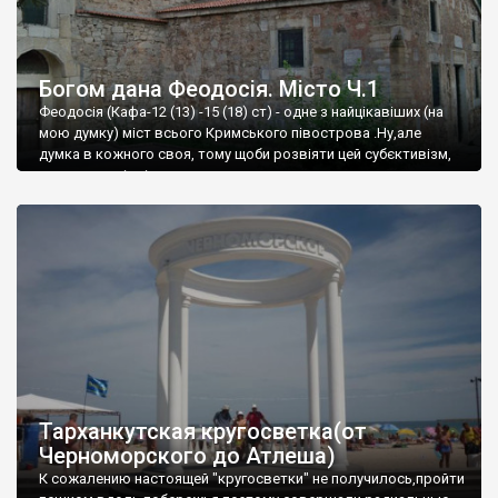
Богом дана Феодосія. Місто Ч.1
Феодосія (Кафа-12 (13) -15 (18) ст) - одне з найцікавіших (на
мою думку) міст всього Кримського півострова .Ну,але
думка в кожного своя, тому щоби розвіяти цей субєктивізм,
запрошую відвідати це
Тарханкутская кругосветка(от
Черноморского до Атлеша)
К сожалению настоящей "кругосветки" не получилось,пройти