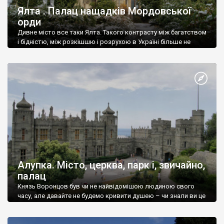
Ялта . Палац нащадків Мордовської
орди
Дивне місто все таки Ялта. Такого контрасту між багатством
і бідністю, між розкішшю і розрухою в Україні більше не
знайдеш.
Алупка. Місто, церква, парк і, звичайно,
палац
Князь Воронцов був чи не найвідомішою людиною свого
часу, але давайте не будемо кривити душею – чи знали ви це
прізвище до відвідин Алупки? Мабуть все таки ні.