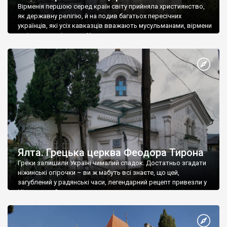
Вірменія першою серед країн світу прийняла християнство,
як державну релігію, й на подив багатьох пересічних
українців, які усіх кавказців вважають мусульманами, вірмени
є відданими вірянами Христа
Ялта. Грецька церква Феодора Тирона
Греки залишили Україні чималий спадок. Достатньо згадати
ніжинські огірочки – ви ж мабуть всі знаєте, що цей,
загублений у радянські часи, легендарний рецепт привезли у
Ніжин греки?