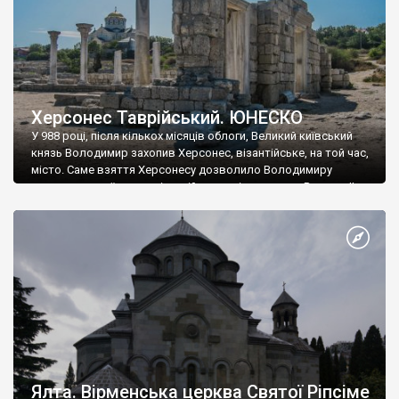
Херсонес Таврійський. ЮНЕСКО
У 988 році, після кількох місяців облоги, Великий київський
князь Володимир захопив Херсонес, візантійське, на той час,
місто. Саме взяття Херсонесу дозволило Володимиру
диктувати свої умови візантійському імператору Василю ІІ, та
одружитися з його дочкою Ганною. Цього ж року, в
Херсонесі Володимир-язичник, став Василем-християнином.
А потім було Хрещення Русі. На честь Херсонесу Таврійського
названо місто […]
Ялта. Вірменська церква Святої Ріпсіме