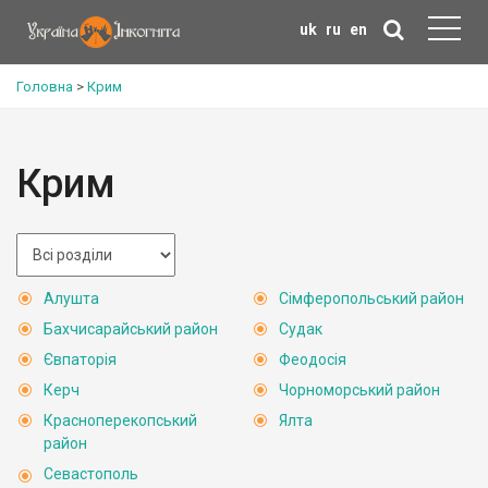
uk
ru
en
Головна
>
Крим
Крим
Алушта
Сімферопольський район
Бахчисарайський район
Судак
Євпаторія
Феодосія
Керч
Чорноморський район
Красноперекопський
Ялта
район
Севастополь