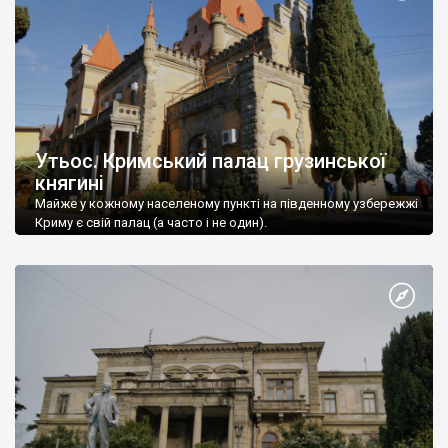
Утьос. Кримський палац грузинської
княгині
Майже у кожному населеному пункті на південному узбережжі
Криму є свій палац (а часто і не один).