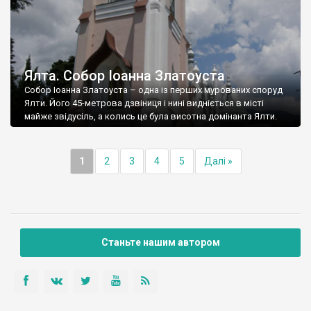
Ялта. Собор Іоанна Златоуста
Собор Іоанна Златоуста – одна із перших мурованих споруд
Ялти. Його 45-метрова дзвіниця і нині видніється в місті
майже звідусіль, а колись це була висотна домінанта Ялти.
1
2
3
4
5
Далі »
Станьте нашим автором