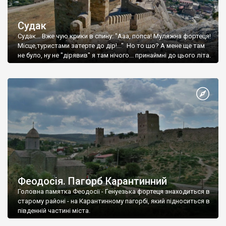
Судак
Судак... Вже чую крики в спину: "Ааа, попса! Муляжна фортеця!
Місце,туристами затерте до дір!..." Но то шо? А мене ще там
не було, ну не "дірявив" я там нічого... принаймні до цього літа.
Феодосія. Пагорб Карантинний
Головна памятка Феодосії - Генуезька фортеця знаходиться в
старому районі - на Карантинному пагорбі, який підноситься в
південній частині міста.