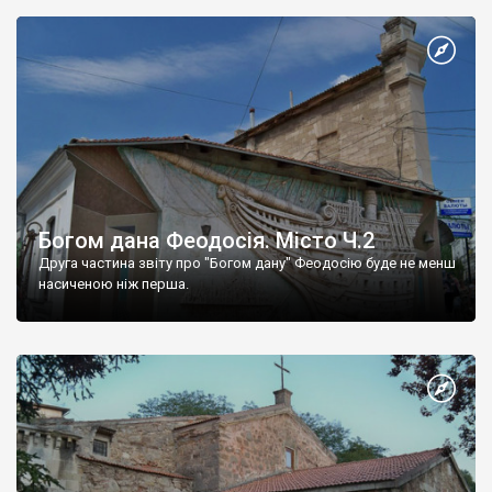
Богом дана Феодосія. Місто Ч.2
Друга частина звіту про "Богом дану" Феодосію буде не менш
насиченою ніж перша.