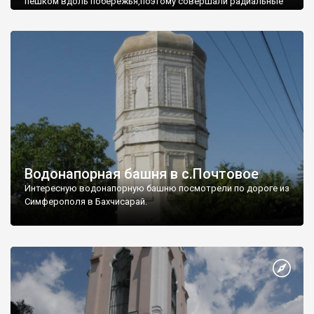
пешком вдоль побережья,поэтому совершали радиальные
вылазки из Оленевки.
Водонапорная башня в с.Почтовое
Интересную водонапорную башню посмотрели по дороге из
Симферополя в Бахчисарай.