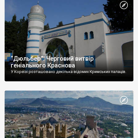
“Дюльбер”. Черговий витвір
геніального Краснова
У Кореїзі розташовано декілька відомих Кримських палаців.