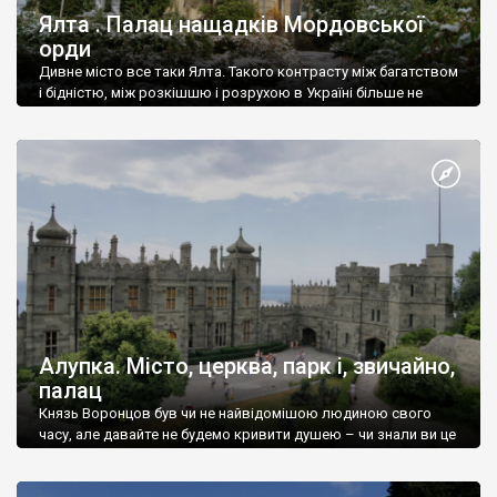
Ялта . Палац нащадків Мордовської
орди
Дивне місто все таки Ялта. Такого контрасту між багатством
і бідністю, між розкішшю і розрухою в Україні більше не
знайдеш.
Алупка. Місто, церква, парк і, звичайно,
палац
Князь Воронцов був чи не найвідомішою людиною свого
часу, але давайте не будемо кривити душею – чи знали ви це
прізвище до відвідин Алупки? Мабуть все таки ні.