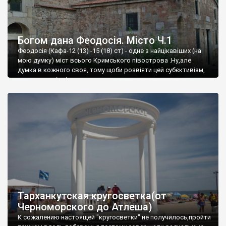
Богом дана Феодосія. Місто Ч.1
Феодосія (Кафа-12 (13) -15 (18) ст) - одне з найцікавіших (на
мою думку) міст всього Кримського півострова .Ну,але
думка в кожного своя, тому щоби розвіяти цей субєктивізм,
запрошую відвідати це
Тарханкутская кругосветка(от
Черноморского до Атлеша)
К сожалению настоящей "кругосветки" не получилось,пройти