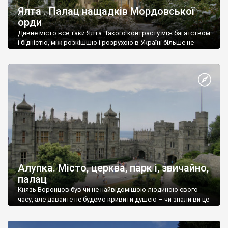
Ялта . Палац нащадків Мордовської
орди
Дивне місто все таки Ялта. Такого контрасту між багатством
і бідністю, між розкішшю і розрухою в Україні більше не
знайдеш.
Алупка. Місто, церква, парк і, звичайно,
палац
Князь Воронцов був чи не найвідомішою людиною свого
часу, але давайте не будемо кривити душею – чи знали ви це
прізвище до відвідин Алупки? Мабуть все таки ні.