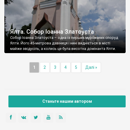
Ялта. Собор Іоанна Златоуста
Собор Іоанна Златоуста – одна із перших мурованих споруд
Ялти. Його 45-метрова дзвіниця і нині видніється в місті
майже звідусіль, а колись це була висотна домінанта Ялти.
1
2
3
4
5
Далі »
Станьте нашим автором