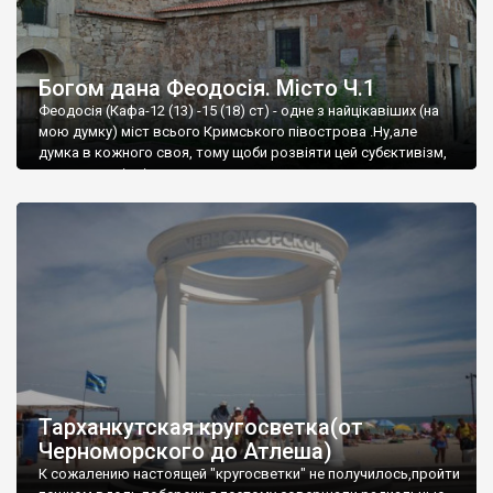
Богом дана Феодосія. Місто Ч.1
Феодосія (Кафа-12 (13) -15 (18) ст) - одне з найцікавіших (на
мою думку) міст всього Кримського півострова .Ну,але
думка в кожного своя, тому щоби розвіяти цей субєктивізм,
запрошую відвідати це
Тарханкутская кругосветка(от
Черноморского до Атлеша)
К сожалению настоящей "кругосветки" не получилось,пройти