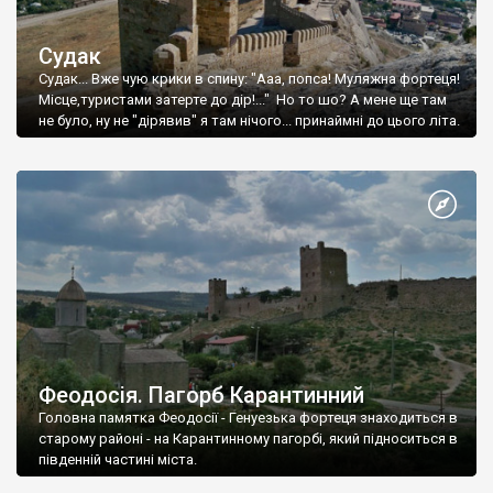
Судак
Судак... Вже чую крики в спину: "Ааа, попса! Муляжна фортеця!
Місце,туристами затерте до дір!..." Но то шо? А мене ще там
не було, ну не "дірявив" я там нічого... принаймні до цього літа.
Феодосія. Пагорб Карантинний
Головна памятка Феодосії - Генуезька фортеця знаходиться в
старому районі - на Карантинному пагорбі, який підноситься в
південній частині міста.