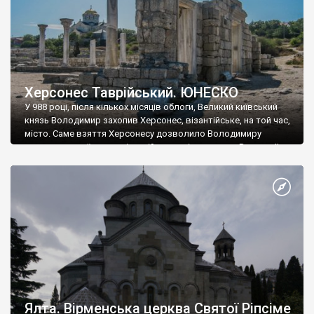
Херсонес Таврійський. ЮНЕСКО
У 988 році, після кількох місяців облоги, Великий київський
князь Володимир захопив Херсонес, візантійське, на той час,
місто. Саме взяття Херсонесу дозволило Володимиру
диктувати свої умови візантійському імператору Василю ІІ, та
одружитися з його дочкою Ганною. Цього ж року, в
Херсонесі Володимир-язичник, став Василем-християнином.
А потім було Хрещення Русі. На честь Херсонесу Таврійського
названо місто […]
Ялта. Вірменська церква Святої Ріпсіме