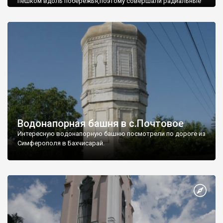
пешком вдоль побережья,поэтому совершали радиальные
вылазки из Оленевки.
Водонапорная башня в с.Почтовое
Интересную водонапорную башню посмотрели по дороге из
Симферополя в Бахчисарай.