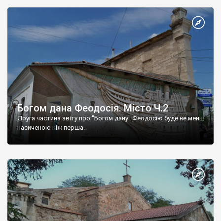
Богом дана Феодосія. Місто Ч.2
Друга частина звіту про "Богом дану" Феодосію буде не менш
насиченою ніж перша.