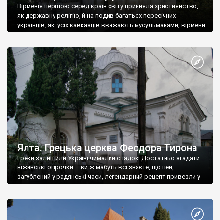
Вірменія першою серед країн світу прийняла християнство,
як державну релігію, й на подив багатьох пересічних
українців, які усіх кавказців вважають мусульманами, вірмени
є відданими вірянами Христа
Ялта. Грецька церква Феодора Тирона
Греки залишили Україні чималий спадок. Достатньо згадати
ніжинські огірочки – ви ж мабуть всі знаєте, що цей,
загублений у радянські часи, легендарний рецепт привезли у
Ніжин греки?