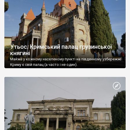
Утьос. Кримський палац грузинської
княгині
Майже у кожному населеному пункті на південному узбережжі
Криму є свій палац (а часто і не один).