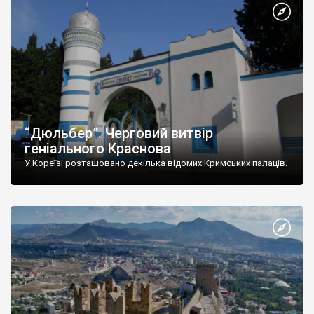
“Дюльбер”. Черговий витвір
геніального Краснова
У Кореїзі розташовано декілька відомих Кримських палаців.