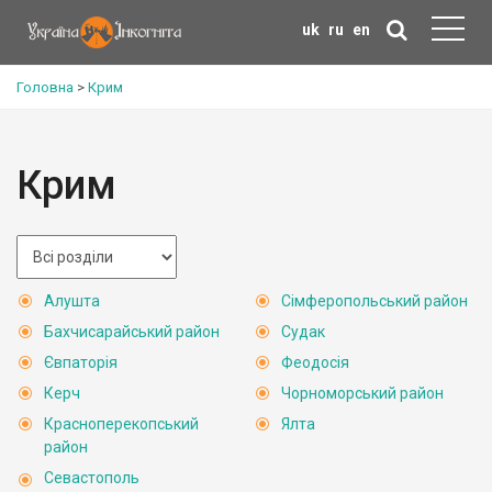
uk
ru
en
Головна
>
Крим
Крим
Алушта
Сімферопольський район
Бахчисарайський район
Судак
Євпаторія
Феодосія
Керч
Чорноморський район
Красноперекопський
Ялта
район
Севастополь