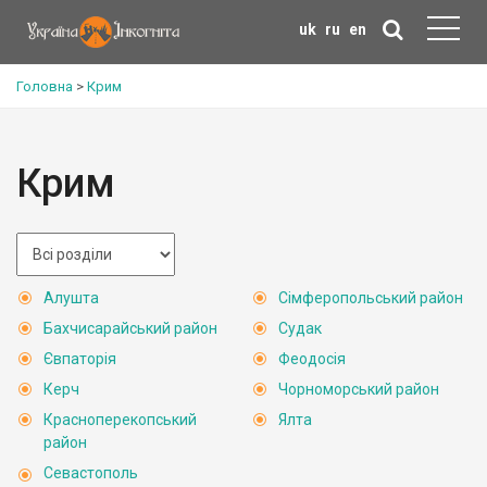
uk
ru
en
Головна
>
Крим
Крим
Алушта
Сімферопольський район
Бахчисарайський район
Судак
Євпаторія
Феодосія
Керч
Чорноморський район
Красноперекопський
Ялта
район
Севастополь