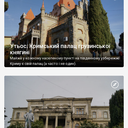
Утьос. Кримський палац грузинської
княгині
Майже у кожному населеному пункті на південному узбережжі
Криму є свій палац (а часто і не один).