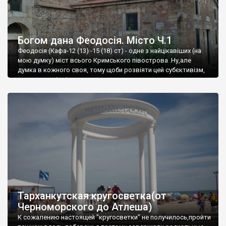
Богом дана Феодосія. Місто Ч.1
Феодосія (Кафа-12 (13) -15 (18) ст) - одне з найцікавіших (на
мою думку) міст всього Кримського півострова .Ну,але
думка в кожного своя, тому щоби розвіяти цей субєктивізм,
запрошую відвідати це
Тарханкутская кругосветка(от
Черноморского до Атлеша)
К сожалению настоящей "кругосветки" не получилось,пройти