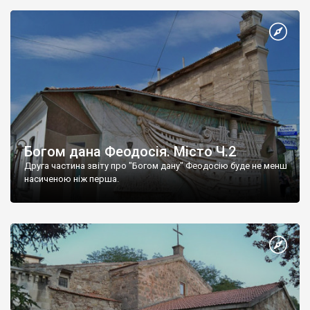
Богом дана Феодосія. Місто Ч.2
Друга частина звіту про "Богом дану" Феодосію буде не менш
насиченою ніж перша.