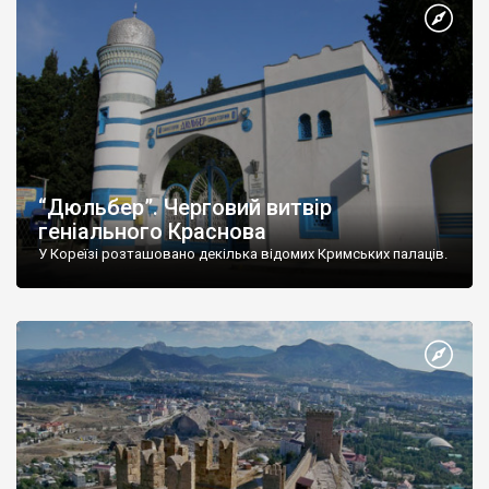
“Дюльбер”. Черговий витвір
геніального Краснова
У Кореїзі розташовано декілька відомих Кримських палаців.