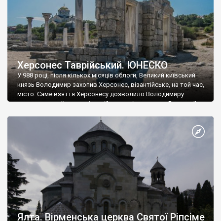
Херсонес Таврійський. ЮНЕСКО
У 988 році, після кількох місяців облоги, Великий київський
князь Володимир захопив Херсонес, візантійське, на той час,
місто. Саме взяття Херсонесу дозволило Володимиру
диктувати свої умови візантійському імператору Василю ІІ, та
одружитися з його дочкою Ганною. Цього ж року, в
Херсонесі Володимир-язичник, став Василем-християнином.
А потім було Хрещення Русі. На честь Херсонесу Таврійського
названо місто […]
Ялта. Вірменська церква Святої Ріпсіме