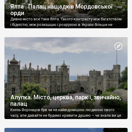
Ялта . Палац нащадків Мордовської
орди
Дивне місто все таки Ялта. Такого контрасту між багатством
і бідністю, між розкішшю і розрухою в Україні більше не
знайдеш.
Алупка. Місто, церква, парк і, звичайно,
палац
Князь Воронцов був чи не найвідомішою людиною свого
часу, але давайте не будемо кривити душею – чи знали ви це
прізвище до відвідин Алупки? Мабуть все таки ні.