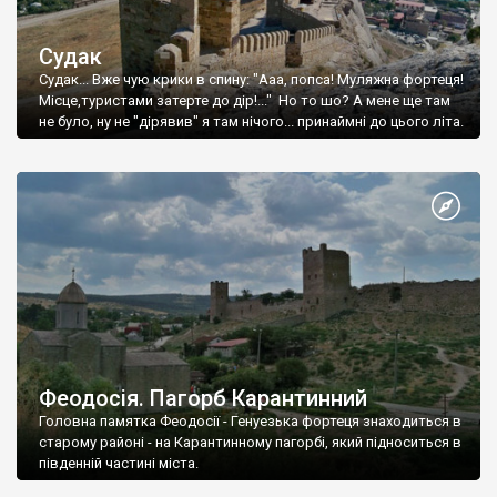
Судак
Судак... Вже чую крики в спину: "Ааа, попса! Муляжна фортеця!
Місце,туристами затерте до дір!..." Но то шо? А мене ще там
не було, ну не "дірявив" я там нічого... принаймні до цього літа.
Феодосія. Пагорб Карантинний
Головна памятка Феодосії - Генуезька фортеця знаходиться в
старому районі - на Карантинному пагорбі, який підноситься в
південній частині міста.