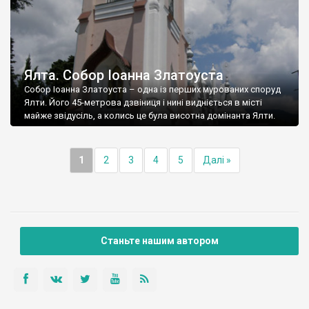
Ялта. Собор Іоанна Златоуста
Собор Іоанна Златоуста – одна із перших мурованих споруд
Ялти. Його 45-метрова дзвіниця і нині видніється в місті
майже звідусіль, а колись це була висотна домінанта Ялти.
1
2
3
4
5
Далі »
Станьте нашим автором