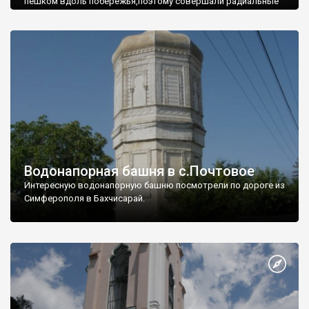
пешком вдоль побережья,поэтому совершали радиальные
вылазки из Оленевки.
Водонапорная башня в с.Почтовое
Интересную водонапорную башню посмотрели по дороге из
Симферополя в Бахчисарай.