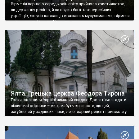
Вірменія першою серед країн світу прийняла християнство,
як державну релігію, й на подив багатьох пересічних
українців, які усіх кавказців вважають мусульманами, вірмени
є відданими вірянами Христа
Ялта. Грецька церква Феодора Тирона
Греки залишили Україні чималий спадок. Достатньо згадати
ніжинські огірочки – ви ж мабуть всі знаєте, що цей,
загублений у радянські часи, легендарний рецепт привезли у
Ніжин греки?