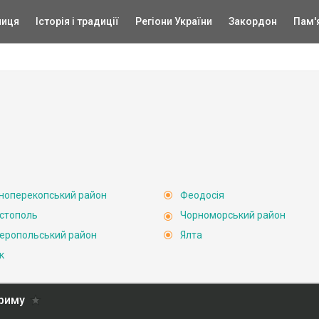
ниця
Історія і традиції
Регіони України
Закордон
Пам'
ноперекопський район
Феодосія
стополь
Чорноморський район
еропольський район
Ялта
к