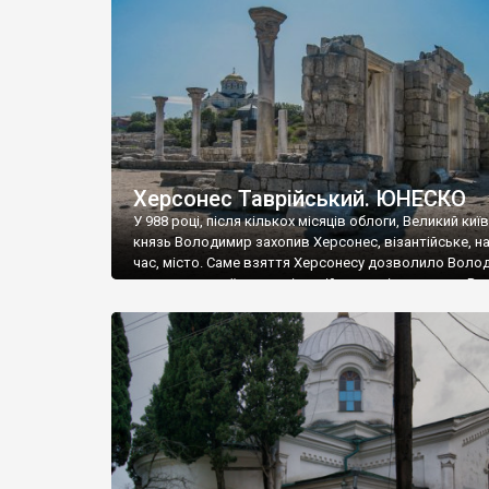
музею «Новгородський музей-заповідник» сотні арт
візантійської доби. Раритети викрадені з фондів об’
культурної спадщини ЮНЕСКО «Херсонеса Таврійсько
Офіційно – на виставку «Золото Візантії», але експер
влада в Україні вважають це лише […]
Херсонес Таврійський. ЮНЕСКО
У 988 році, після кількох місяців облоги, Великий киї
князь Володимир захопив Херсонес, візантійське, на
час, місто. Саме взяття Херсонесу дозволило Воло
диктувати свої умови візантійському імператору Вас
та одружитися з його дочкою Ганною. Цього ж року,
Херсонесі Володимир-язичник, став Василем-
християнином. А потім було Хрещення Русі. На честь
Херсонесу Таврійського названо місто […]