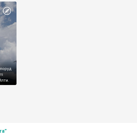
споруд
ті
Ялти.
та”