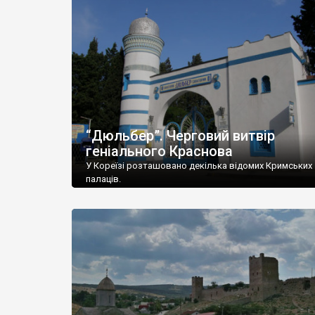
“Дюльбер”. Черговий витвір
геніального Краснова
У Кореїзі розташовано декілька відомих Кримських
палаців.