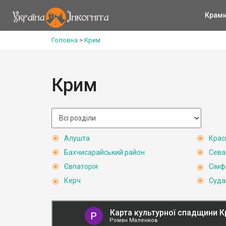
Крам
Головна
>
Крим
Крим
Алушта
Крас
Бахчисарайський район
Сева
Євпаторія
Сімф
Керч
Суда