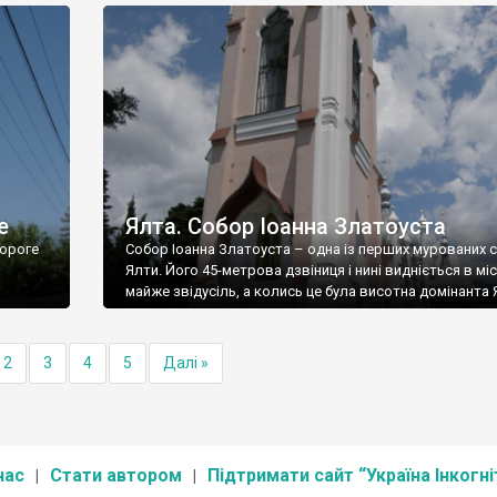
е
Ялта. Собор Іоанна Златоуста
ороге
Собор Іоанна Златоуста – одна із перших мурованих 
Ялти. Його 45-метрова дзвіниця і нині видніється в міс
майже звідусіль, а колись це була висотна домінанта 
2
3
4
5
Далі »
нас
Стати автором
Підтримати сайт “Україна Інкогні