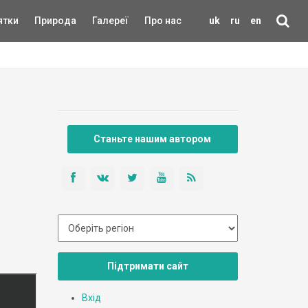
ятки
Природа
Галереї
Про нас
uk
ru
en
Станьте нашим автором
Підтримати сайт
Вхід