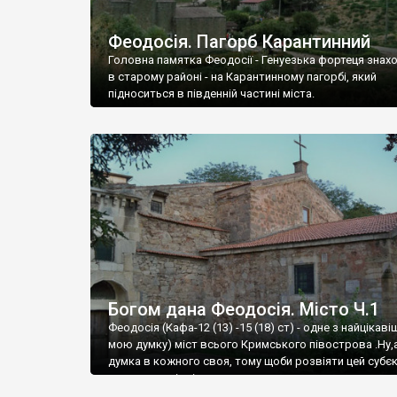
Феодосія. Пагорб Карантинний
Головна памятка Феодосії - Генуезька фортеця знах
в старому районі - на Карантинному пагорбі, який
підноситься в південній частині міста.
Богом дана Феодосія. Місто Ч.1
Феодосія (Кафа-12 (13) -15 (18) ст) - одне з найцікаві
мою думку) міст всього Кримського півострова .Ну,
думка в кожного своя, тому щоби розвіяти цей субєк
запрошую відвідати це