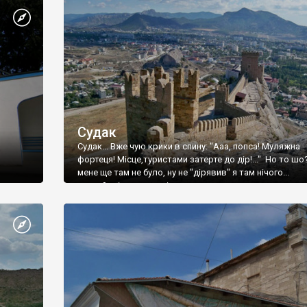
Судак
Судак... Вже чую крики в спину: "Ааа, попса! Муляжна
фортеця! Місце,туристами затерте до дір!..." Но то шо
мене ще там не було, ну не "дірявив" я там нічого...
принаймні до цього літа.