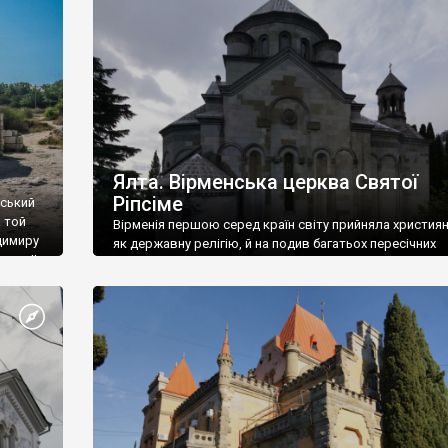
ефактів
називаються «повстяками» (postaki)…” “Вино. Крим
єкту
виробляє відмінне вино і його вдосталь: воно все ду
го».
легке біле і дуже […]
ти та
Ялта. Вірменська церква Святої
Ріпсіме
вський
 той
Вірменія першою серед країн світу прийняла христия
димиру
як державну релігію, й на подив багатьох пересічних
илю ІІ,
українців, які усіх кавказців вважають мусульманами,
 в
вірмени є відданими вірянами Христа