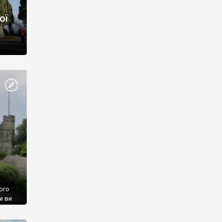
ої
ого
и ви