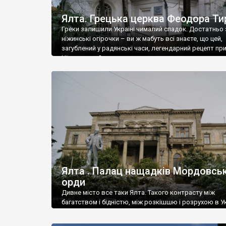
Ялта. Грецька церква Феодора Ти
Греки залишили Україні чималий спадок. Достатньо 
ніжинські огірочки – ви ж мабуть всі знаєте, що цей,
загублений у радянські часи, легендарний рецепт пр
Ніжин греки?
Ялта . Палац нащадків Мордовськ
орди
Дивне місто все таки Ялта. Такого контрасту між
багатством і бідністю, між розкішшю і розрухою в Ук
більше не знайдеш.