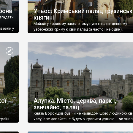
рона
Утьос. Кримський палац грузинськ
княгині
згадати
Майже у кожному населеному пункті на південному
ивезли у
узбережжі Криму є свій палац (а часто і не один).
ої
Алупка. Місто, церква, парк і,
звичайно, палац
Князь Воронцов був чи не найвідомішою людиною св
раїні
часу, але давайте не будемо кривити душею – чи знал
це прізвище до відвідин Алупки? Мабуть все таки ні.