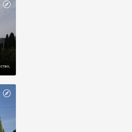
же
нство,