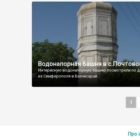
Водонапорная башня в с.Почтово
Интересную водонапорную башню посмотрели по д
из Симферополя в Бахчисарай.
1
Про 