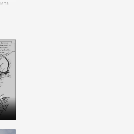
им та
ора і
є
го типу,
ей-
рний
ста:
 райони
від 2
I
і,
рукти,
 котрі