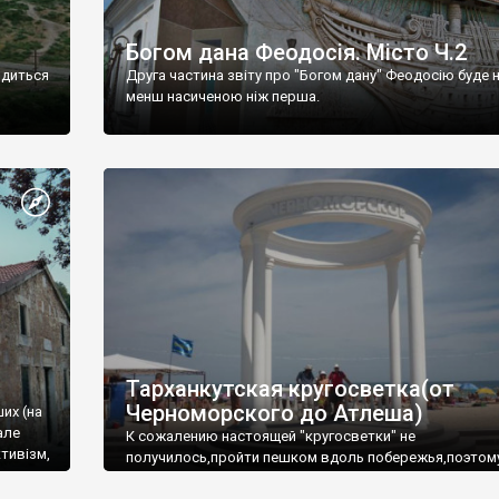
Богом дана Феодосія. Місто Ч.2
одиться
Друга частина звіту про "Богом дану" Феодосію буде 
менш насиченою ніж перша.
Тарханкутская кругосветка(от
Черноморского до Атлеша)
ших (на
але
К сожалению настоящей "кругосветки" не
тивізм,
получилось,пройти пешком вдоль побережья,поэтом
совершали радиальные вылазки из Оленевки.