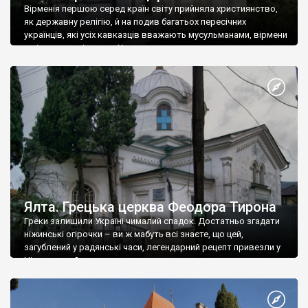
Вірменія першою серед країн світу прийняла християнство,
як державну релігію, й на подив багатьох пересічних
українців, які усіх кавказців вважають мусульманами, вірмени
є відданими вірянами Христа
Ялта. Грецька церква Феодора Тирона
Греки залишили Україні чималий спадок. Достатньо згадати
ніжинські огірочки – ви ж мабуть всі знаєте, що цей,
загублений у радянські часи, легендарний рецепт привезли у
Ніжин греки?