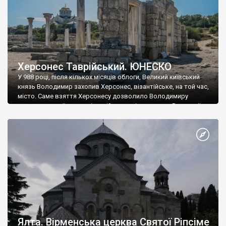
Херсонес Таврійський. ЮНЕСКО
У 988 році, після кількох місяців облоги, Великий київський
князь Володимир захопив Херсонес, візантійське, на той час,
місто. Саме взяття Херсонесу дозволило Володимиру
диктувати свої умови візантійському імператору Василю ІІ, та
одружитися з його дочкою Ганною. Цього ж року, в
Херсонесі Володимир-язичник, став Василем-християнином.
А потім було Хрещення Русі. На честь Херсонесу Таврійського
названо місто […]
Ялта. Вірменська церква Святої Ріпсіме