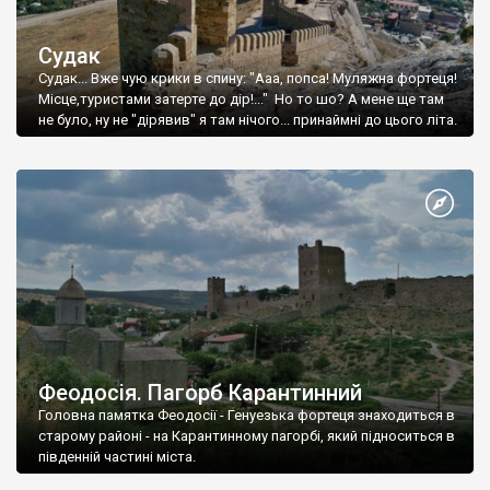
Судак
Судак... Вже чую крики в спину: "Ааа, попса! Муляжна фортеця!
Місце,туристами затерте до дір!..." Но то шо? А мене ще там
не було, ну не "дірявив" я там нічого... принаймні до цього літа.
Феодосія. Пагорб Карантинний
Головна памятка Феодосії - Генуезька фортеця знаходиться в
старому районі - на Карантинному пагорбі, який підноситься в
південній частині міста.