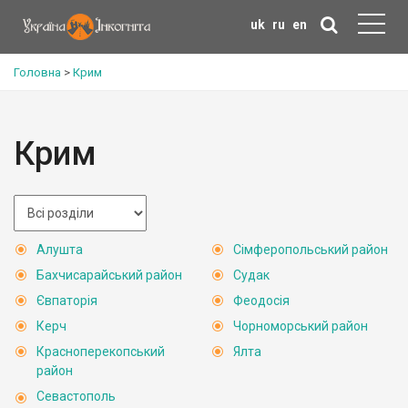
uk
ru
en
Головна
>
Крим
Крим
Алушта
Сімферопольський район
Бахчисарайський район
Судак
Євпаторія
Феодосія
Керч
Чорноморський район
Красноперекопський
Ялта
район
Севастополь