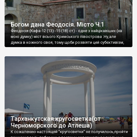
Богом дана Феодосія. Місто Ч.1
Феодосія (Кафа-12 (13) -15 (18) ст) - одне з найцікавіших (на
мою думку) міст всього Кримського півострова .Ну,але
думка в кожного своя, тому щоби розвіяти цей субєктивізм,
запрошую відвідати це
Тарханкутская кругосветка(от
Черноморского до Атлеша)
К сожалению настоящей "кругосветки" не получилось,пройти