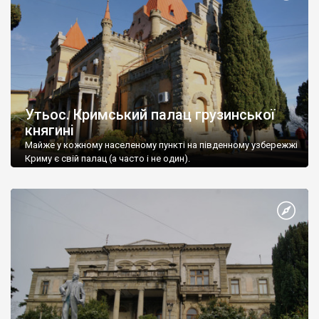
Утьос. Кримський палац грузинської
княгині
Майже у кожному населеному пункті на південному узбережжі
Криму є свій палац (а часто і не один).