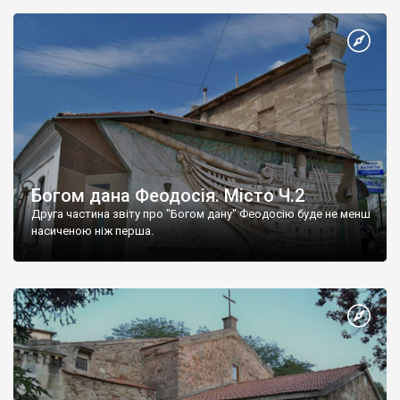
Богом дана Феодосія. Місто Ч.2
Друга частина звіту про "Богом дану" Феодосію буде не менш
насиченою ніж перша.