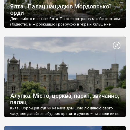
Ялта . Палац нащадків Мордовської
орди
Дивне місто все таки Ялта. Такого контрасту між багатством
і бідністю, між розкішшю і розрухою в Україні більше не
знайдеш.
Алупка. Місто, церква, парк і, звичайно,
палац
Князь Воронцов був чи не найвідомішою людиною свого
часу, але давайте не будемо кривити душею – чи знали ви це
прізвище до відвідин Алупки? Мабуть все таки ні.