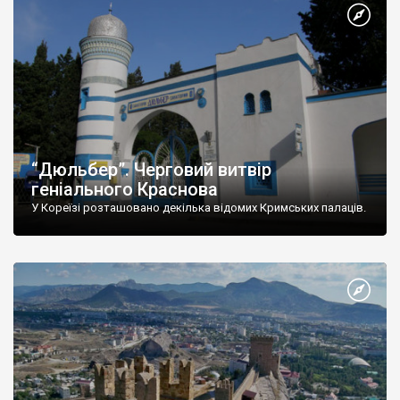
“Дюльбер”. Черговий витвір
геніального Краснова
У Кореїзі розташовано декілька відомих Кримських палаців.