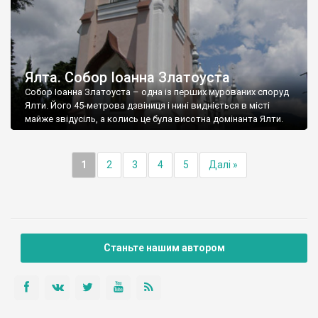
Ялта. Собор Іоанна Златоуста
Собор Іоанна Златоуста – одна із перших мурованих споруд
Ялти. Його 45-метрова дзвіниця і нині видніється в місті
майже звідусіль, а колись це була висотна домінанта Ялти.
1
2
3
4
5
Далі »
Станьте нашим автором