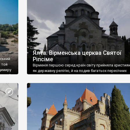
ефактів
називаються «повстяками» (postaki)…” “Вино. Крим
єкту
виробляє відмінне вино і його вдосталь: воно все ду
го».
легке біле і дуже […]
ти та
Ялта. Вірменська церква Святої
Ріпсіме
вський
 той
Вірменія першою серед країн світу прийняла христия
димиру
як державну релігію, й на подив багатьох пересічних
илю ІІ,
українців, які усіх кавказців вважають мусульманами,
 в
вірмени є відданими вірянами Христа