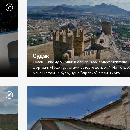
Судак
Судак... Вже чую крики в спину: "Ааа, попса! Муляжна
фортеця! Місце,туристами затерте до дір!..." Но то шо
мене ще там не було, ну не "дірявив" я там нічого...
принаймні до цього літа.