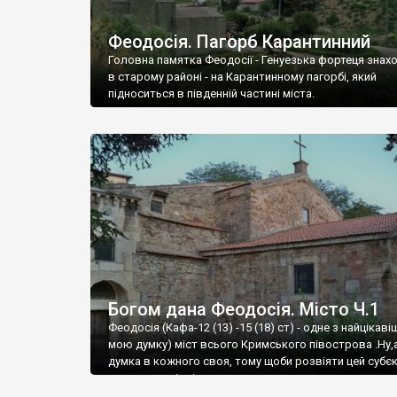
Феодосія. Пагорб Карантинний
Головна памятка Феодосії - Генуезька фортеця знах
в старому районі - на Карантинному пагорбі, який
підноситься в південній частині міста.
Богом дана Феодосія. Місто Ч.1
Феодосія (Кафа-12 (13) -15 (18) ст) - одне з найцікаві
мою думку) міст всього Кримського півострова .Ну,
думка в кожного своя, тому щоби розвіяти цей субєк
запрошую відвідати це