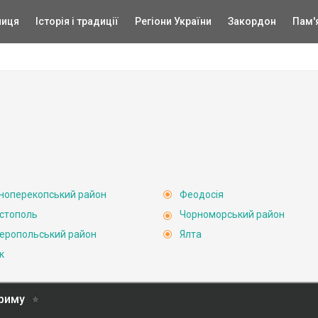
ниця
Історія і традиції
Регіони України
Закордон
Пам'
ноперекопський район
Феодосія
стополь
Чорноморський район
еропольський район
Ялта
к