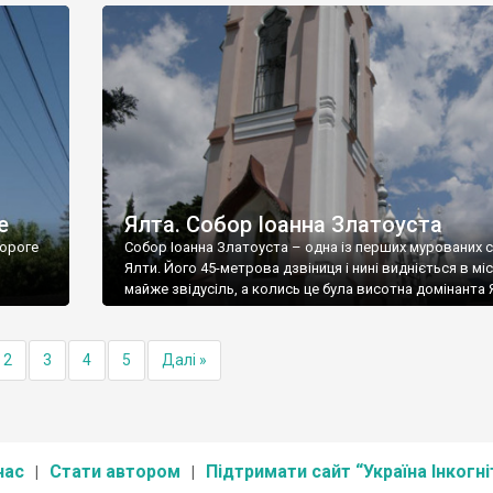
е
Ялта. Собор Іоанна Златоуста
ороге
Собор Іоанна Златоуста – одна із перших мурованих 
Ялти. Його 45-метрова дзвіниця і нині видніється в міс
майже звідусіль, а колись це була висотна домінанта 
2
3
4
5
Далі »
нас
Стати автором
Підтримати сайт “Україна Інкогні