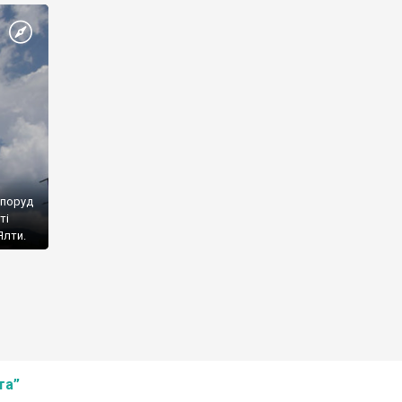
споруд
ті
Ялти.
та”