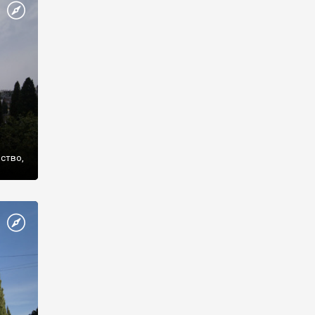
же
нство,