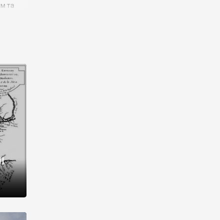
им та
ора і
є
го типу,
ей-
рний
ста:
 райони
від 2
I
і,
рукти,
 котрі