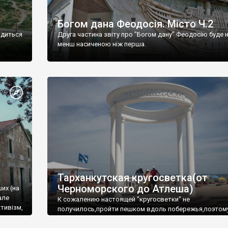
Богом дана Феодосія. Місто Ч.2
одиться
Друга частина звіту про "Богом дану" Феодосію буде 
менш насиченою ніж перша.
Тарханкутская кругосветка(от
Черноморского до Атлеша)
ших (на
але
К сожалению настоящей "кругосветки" не
тивізм,
получилось,пройти пешком вдоль побережья,поэтом
совершали радиальные вылазки из Оленевки.