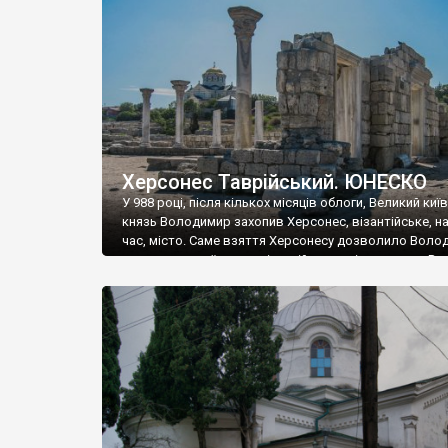
музею «Новгородський музей-заповідник» сотні арт
візантійської доби. Раритети викрадені з фондів об’
культурної спадщини ЮНЕСКО «Херсонеса Таврійсько
Офіційно – на виставку «Золото Візантії», але експер
влада в Україні вважають це лише […]
Херсонес Таврійський. ЮНЕСКО
У 988 році, після кількох місяців облоги, Великий киї
князь Володимир захопив Херсонес, візантійське, на
час, місто. Саме взяття Херсонесу дозволило Воло
диктувати свої умови візантійському імператору Вас
та одружитися з його дочкою Ганною. Цього ж року,
Херсонесі Володимир-язичник, став Василем-
християнином. А потім було Хрещення Русі. На честь
Херсонесу Таврійського названо місто […]