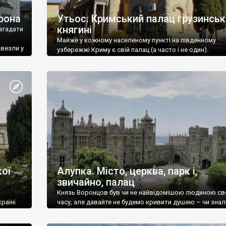
рона
Утьос. Кримський палац грузинськ
княгині
згадати
Майже у кожному населеному пункті на південному
ивезли у
узбережжі Криму є свій палац (а часто і не один).
ої
Алупка. Місто, церква, парк і,
звичайно, палац
Князь Воронцов був чи не найвідомішою людиною св
раїні
часу, але давайте не будемо кривити душею – чи знал
це прізвище до відвідин Алупки? Мабуть все таки ні.