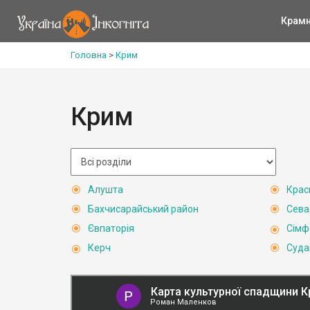
Крам
Головна
>
Крим
Крим
Алушта
Крас
Бахчисарайський район
Сева
Євпаторія
Сімф
Керч
Суда