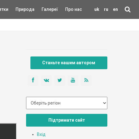
ятки
Природа
Галереї
Про нас
uk
ru
en
Станьте нашим автором
Підтримати сайт
Вхід