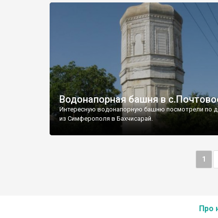
Водонапорная башня в с.Почтово
Интересную водонапорную башню посмотрели по д
из Симферополя в Бахчисарай.
1
Про 