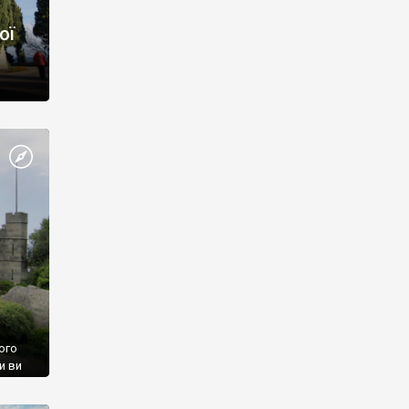
ої
ого
и ви