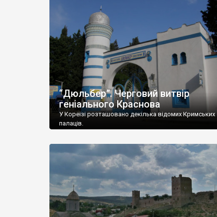
“Дюльбер”. Черговий витвір
геніального Краснова
У Кореїзі розташовано декілька відомих Кримських
палаців.