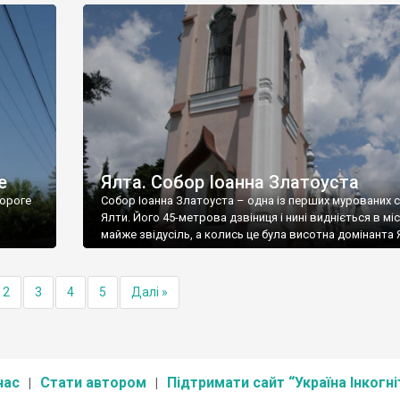
е
Ялта. Собор Іоанна Златоуста
ороге
Собор Іоанна Златоуста – одна із перших мурованих 
Ялти. Його 45-метрова дзвіниця і нині видніється в міс
майже звідусіль, а колись це була висотна домінанта 
2
3
4
5
Далі »
нас
Стати автором
Підтримати сайт “Україна Інкогні