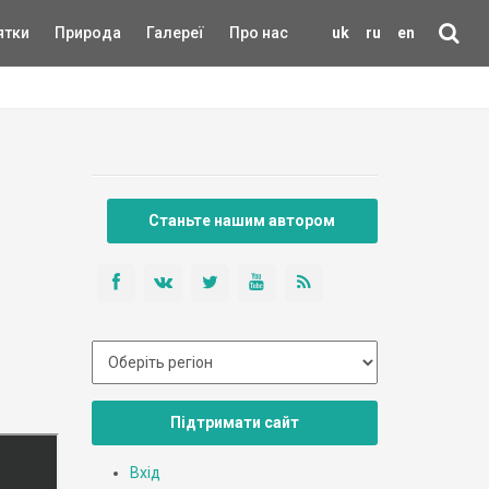
ятки
Природа
Галереї
Про нас
uk
ru
en
Станьте нашим автором
Підтримати сайт
Вхід