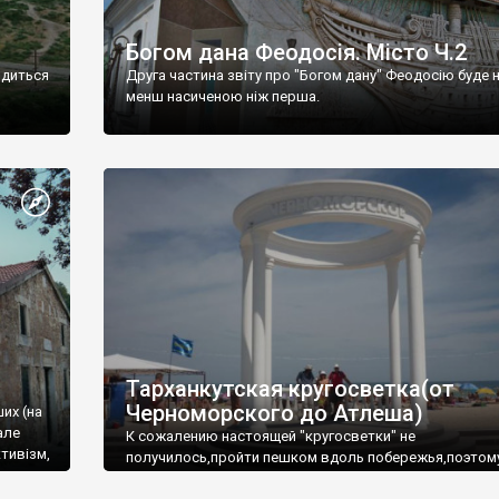
Богом дана Феодосія. Місто Ч.2
одиться
Друга частина звіту про "Богом дану" Феодосію буде 
менш насиченою ніж перша.
Тарханкутская кругосветка(от
Черноморского до Атлеша)
ших (на
але
К сожалению настоящей "кругосветки" не
тивізм,
получилось,пройти пешком вдоль побережья,поэтом
совершали радиальные вылазки из Оленевки.