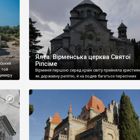
ефактів
називаються «повстяками» (postaki)…” “Вино. Крим
єкту
виробляє відмінне вино і його вдосталь: воно все ду
го».
легке біле і дуже […]
ти та
Ялта. Вірменська церква Святої
Ріпсіме
вський
 той
Вірменія першою серед країн світу прийняла христия
димиру
як державну релігію, й на подив багатьох пересічних
илю ІІ,
українців, які усіх кавказців вважають мусульманами,
 в
вірмени є відданими вірянами Христа