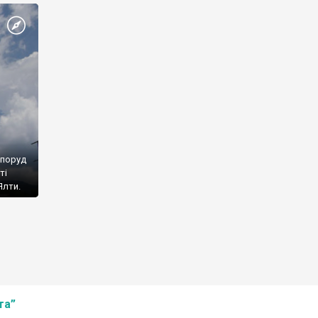
споруд
ті
Ялти.
та”