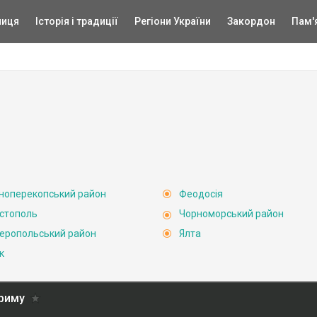
ниця
Історія і традиції
Регіони України
Закордон
Пам'
ноперекопський район
Феодосія
стополь
Чорноморський район
еропольський район
Ялта
к