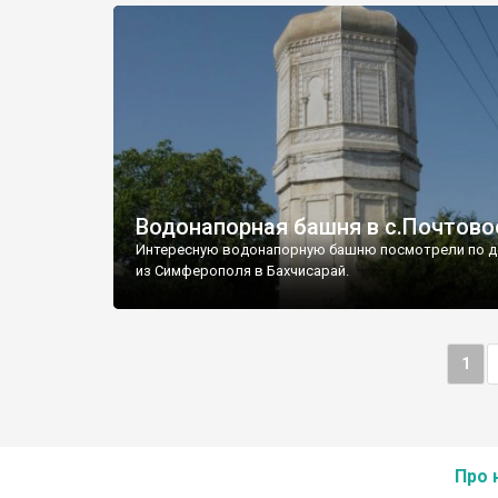
Водонапорная башня в с.Почтово
Интересную водонапорную башню посмотрели по д
из Симферополя в Бахчисарай.
1
Про 