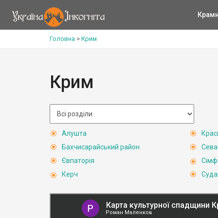
Крам
Головна
>
Крим
Крим
Алушта
Крас
Бахчисарайський район
Сева
Євпаторія
Сімф
Керч
Суда