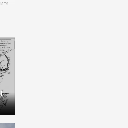
им та
ора і
є
го типу,
ей-
рний
ста:
 райони
від 2
I
і,
рукти,
 котрі