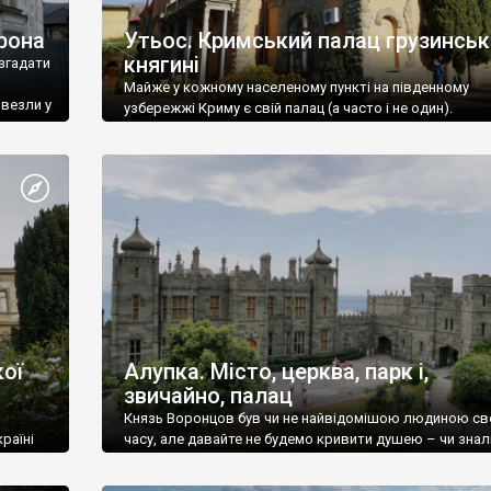
рона
Утьос. Кримський палац грузинськ
княгині
згадати
Майже у кожному населеному пункті на південному
ивезли у
узбережжі Криму є свій палац (а часто і не один).
ої
Алупка. Місто, церква, парк і,
звичайно, палац
Князь Воронцов був чи не найвідомішою людиною св
раїні
часу, але давайте не будемо кривити душею – чи знал
це прізвище до відвідин Алупки? Мабуть все таки ні.