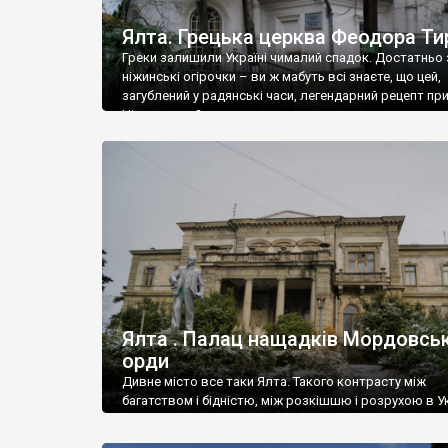
Ялта. Грецька церква Феодора Ти
Греки залишили Україні чималий спадок. Достатньо 
ніжинські огірочки – ви ж мабуть всі знаєте, що цей,
загублений у радянські часи, легендарний рецепт пр
Ніжин греки?
Ялта . Палац нащадків Мордовськ
орди
Дивне місто все таки Ялта. Такого контрасту між
багатством і бідністю, між розкішшю і розрухою в Ук
більше не знайдеш.