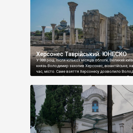
музею «Новгородський музей-заповідник» сотні арт
візантійської доби. Раритети викрадені з фондів об’
культурної спадщини ЮНЕСКО «Херсонеса Таврійсько
Офіційно – на виставку «Золото Візантії», але експер
влада в Україні вважають це лише […]
Херсонес Таврійський. ЮНЕСКО
У 988 році, після кількох місяців облоги, Великий киї
князь Володимир захопив Херсонес, візантійське, на
час, місто. Саме взяття Херсонесу дозволило Воло
диктувати свої умови візантійському імператору Вас
та одружитися з його дочкою Ганною. Цього ж року,
Херсонесі Володимир-язичник, став Василем-
християнином. А потім було Хрещення Русі. На честь
Херсонесу Таврійського названо місто […]