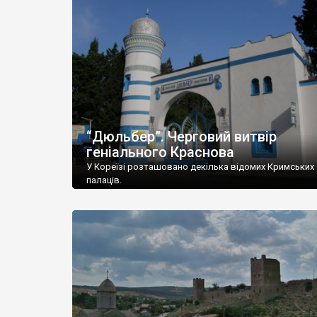
“Дюльбер”. Черговий витвір
геніального Краснова
У Кореїзі розташовано декілька відомих Кримських
палаців.