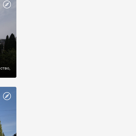
же
нство,