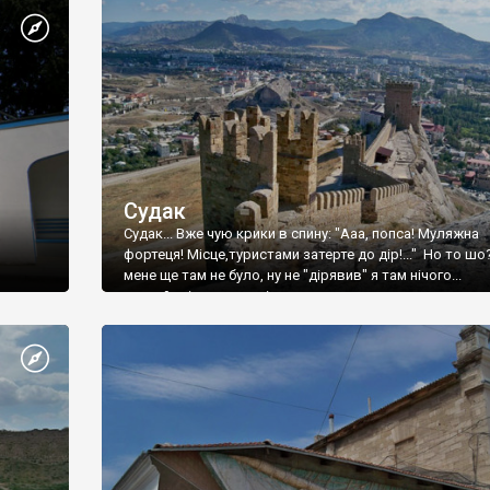
Судак
Судак... Вже чую крики в спину: "Ааа, попса! Муляжна
фортеця! Місце,туристами затерте до дір!..." Но то шо
мене ще там не було, ну не "дірявив" я там нічого...
принаймні до цього літа.