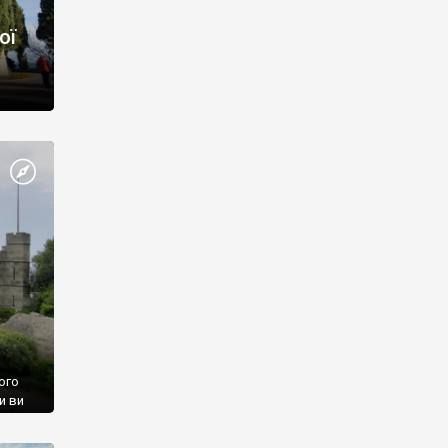
ої
ого
и ви