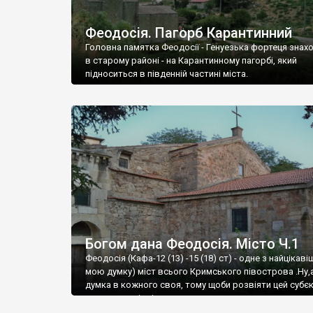
Феодосія. Пагорб Карантинний
Головна памятка Феодосії - Генуезька фортеця знах
в старому районі - на Карантинному пагорбі, який
підноситься в південній частині міста.
Богом дана Феодосія. Місто Ч.1
Феодосія (Кафа-12 (13) -15 (18) ст) - одне з найцікаві
мою думку) міст всього Кримського півострова .Ну,
думка в кожного своя, тому щоби розвіяти цей субєк
запрошую відвідати це