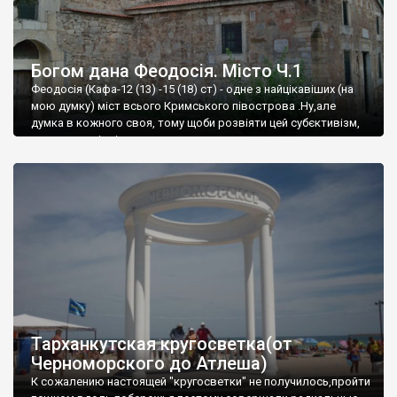
Богом дана Феодосія. Місто Ч.1
Феодосія (Кафа-12 (13) -15 (18) ст) - одне з найцікавіших (на
мою думку) міст всього Кримського півострова .Ну,але
думка в кожного своя, тому щоби розвіяти цей субєктивізм,
запрошую відвідати це
Тарханкутская кругосветка(от
Черноморского до Атлеша)
К сожалению настоящей "кругосветки" не получилось,пройти