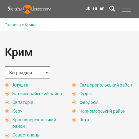
uk
ru
en
Головна
>
Крим
Крим
Алушта
Сімферопольський район
Бахчисарайський район
Судак
Євпаторія
Феодосія
Керч
Чорноморський район
Красноперекопський
Ялта
район
Севастополь