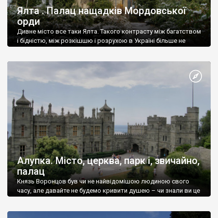
Ялта . Палац нащадків Мордовської
орди
Дивне місто все таки Ялта. Такого контрасту між багатством
і бідністю, між розкішшю і розрухою в Україні більше не
знайдеш.
Алупка. Місто, церква, парк і, звичайно,
палац
Князь Воронцов був чи не найвідомішою людиною свого
часу, але давайте не будемо кривити душею – чи знали ви це
прізвище до відвідин Алупки? Мабуть все таки ні.