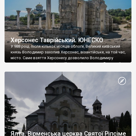
Херсонес Таврійський. ЮНЕСКО
У 988 році, після кількох місяців облоги, Великий київський
князь Володимир захопив Херсонес, візантійське, на той час,
місто. Саме взяття Херсонесу дозволило Володимиру
диктувати свої умови візантійському імператору Василю ІІ, та
одружитися з його дочкою Ганною. Цього ж року, в
Херсонесі Володимир-язичник, став Василем-християнином.
А потім було Хрещення Русі. На честь Херсонесу Таврійського
названо місто […]
Ялта. Вірменська церква Святої Ріпсіме