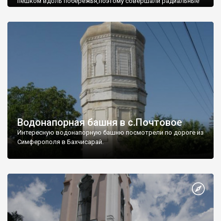
пешком вдоль побережья,поэтому совершали радиальные
вылазки из Оленевки.
Водонапорная башня в с.Почтовое
Интересную водонапорную башню посмотрели по дороге из
Симферополя в Бахчисарай.