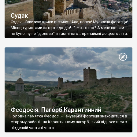
Судак
Судак... Вже чую крики в спину: "Ааа, попса! Муляжна фортеця!
Місце,туристами затерте до дір!..." Но то шо? А мене ще там
не було, ну не "дірявив" я там нічого... принаймні до цього літа.
Феодосія. Пагорб Карантинний
Головна памятка Феодосії - Генуезька фортеця знаходиться в
старому районі - на Карантинному пагорбі, який підноситься в
південній частині міста.