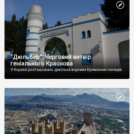
“Дюльбер”. Черговий витвір
геніального Краснова
У Кореїзі розташовано декілька відомих Кримських палаців.