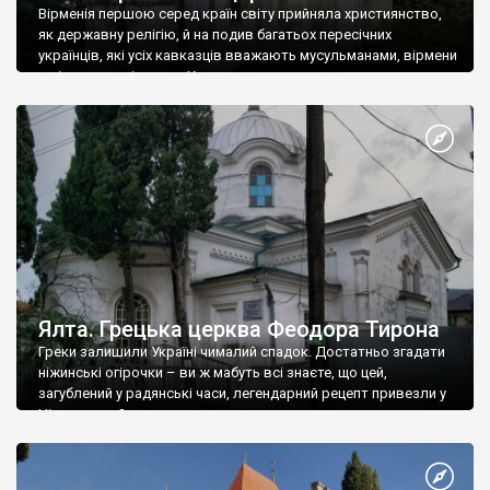
Вірменія першою серед країн світу прийняла християнство,
як державну релігію, й на подив багатьох пересічних
українців, які усіх кавказців вважають мусульманами, вірмени
є відданими вірянами Христа
Ялта. Грецька церква Феодора Тирона
Греки залишили Україні чималий спадок. Достатньо згадати
ніжинські огірочки – ви ж мабуть всі знаєте, що цей,
загублений у радянські часи, легендарний рецепт привезли у
Ніжин греки?