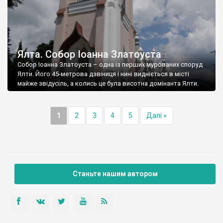
Ялта. Собор Іоанна Златоуста
Собор Іоанна Златоуста – одна із перших мурованих споруд
Ялти. Його 45-метрова дзвіниця і нині видніється в місті
майже звідусіль, а колись це була висотна домінанта Ялти.
1
2
3
4
5
Далі »
Станьте нашим автором