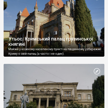
Утьос. Кримський палац грузинської
княгині
Майже у кожному населеному пункті на південному узбережжі
Криму є свій палац (а часто і не один).