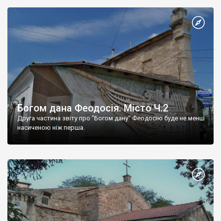
Богом дана Феодосія. Місто Ч.2
Друга частина звіту про "Богом дану" Феодосію буде не менш
насиченою ніж перша.