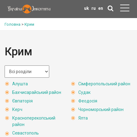
uk
ru
en
Головна
>
Крим
Крим
Алушта
Сімферопольський район
Бахчисарайський район
Судак
Євпаторія
Феодосія
Керч
Чорноморський район
Красноперекопський
Ялта
район
Севастополь