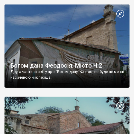
Богом дана Феодосія. Місто Ч.2
Друга частина звіту про "Богом дану" Феодосію буде не менш
насиченою ніж перша.