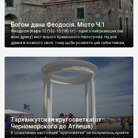
Богом дана Феодосія. Місто Ч.1
Феодосія (Кафа-12 (13) -15 (18) ст) - одне з найцікавіших (на
мою думку) міст всього Кримського півострова .Ну,але
думка в кожного своя, тому щоби розвіяти цей субєктивізм,
запрошую відвідати це
Тарханкутская кругосветка(от
Черноморского до Атлеша)
К сожалению настоящей "кругосветки" не получилось,пройти