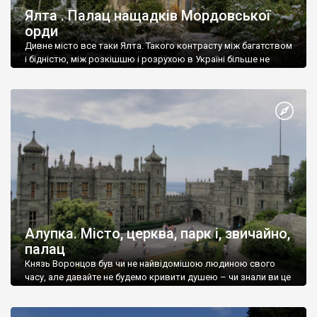
Ялта . Палац нащадків Мордовської
орди
Дивне місто все таки Ялта. Такого контрасту між багатством
і бідністю, між розкішшю і розрухою в Україні більше не
знайдеш.
Алупка. Місто, церква, парк і, звичайно,
палац
Князь Воронцов був чи не найвідомішою людиною свого
часу, але давайте не будемо кривити душею – чи знали ви це
прізвище до відвідин Алупки? Мабуть все таки ні.