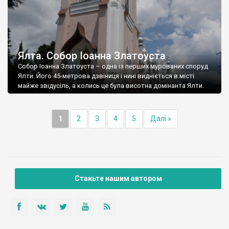
Ялта. Собор Іоанна Златоуста
Собор Іоанна Златоуста – одна із перших мурованих споруд
Ялти. Його 45-метрова дзвіниця і нині видніється в місті
майже звідусіль, а колись це була висотна домінанта Ялти.
1
2
3
4
5
Далі »
Станьте нашим автором