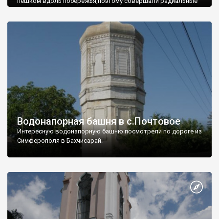
пешком вдоль побережья,поэтому совершали радиальные
вылазки из Оленевки.
Водонапорная башня в с.Почтовое
Интересную водонапорную башню посмотрели по дороге из
Симферополя в Бахчисарай.