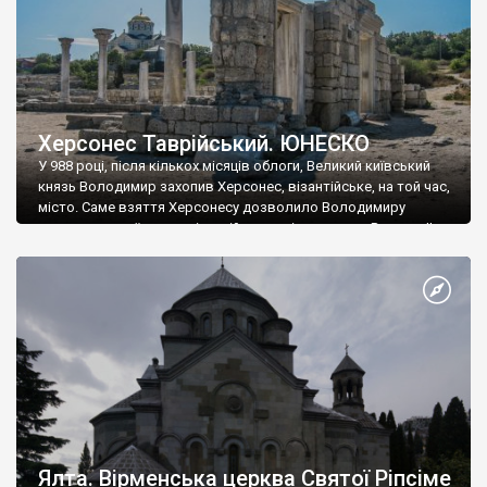
Херсонес Таврійський. ЮНЕСКО
У 988 році, після кількох місяців облоги, Великий київський
князь Володимир захопив Херсонес, візантійське, на той час,
місто. Саме взяття Херсонесу дозволило Володимиру
диктувати свої умови візантійському імператору Василю ІІ, та
одружитися з його дочкою Ганною. Цього ж року, в
Херсонесі Володимир-язичник, став Василем-християнином.
А потім було Хрещення Русі. На честь Херсонесу Таврійського
названо місто […]
Ялта. Вірменська церква Святої Ріпсіме