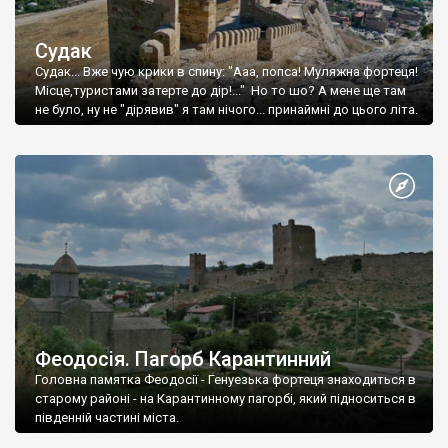
Судак
Судак... Вже чую крики в спину: "Ааа, попса! Муляжна фортеця!
Місце,туристами затерте до дір!..." Но то шо? А мене ще там
не було, ну не "дірявив" я там нічого... принаймні до цього літа.
Феодосія. Пагорб Карантинний
Головна памятка Феодосії - Генуезька фортеця знаходиться в
старому районі - на Карантинному пагорбі, який підноситься в
південній частині міста.