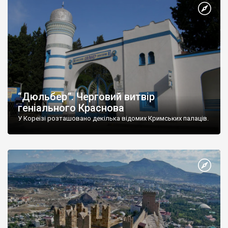
“Дюльбер”. Черговий витвір
геніального Краснова
У Кореїзі розташовано декілька відомих Кримських палаців.