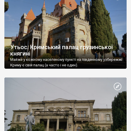
Утьос. Кримський палац грузинської
княгині
Майже у кожному населеному пункті на південному узбережжі
Криму є свій палац (а часто і не один).