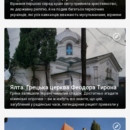
Вірменія першою серед країн світу прийняла християнство,
як державну релігію, й на подив багатьох пересічних
українців, які усіх кавказців вважають мусульманами, вірмени
є відданими вірянами Христа
Ялта. Грецька церква Феодора Тирона
Греки залишили Україні чималий спадок. Достатньо згадати
ніжинські огірочки – ви ж мабуть всі знаєте, що цей,
загублений у радянські часи, легендарний рецепт привезли у
Ніжин греки?