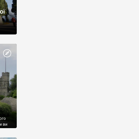
ої
ого
и ви