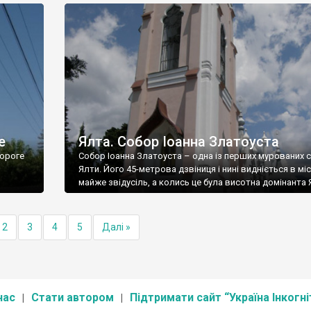
е
Ялта. Собор Іоанна Златоуста
ороге
Собор Іоанна Златоуста – одна із перших мурованих 
Ялти. Його 45-метрова дзвіниця і нині видніється в міс
майже звідусіль, а колись це була висотна домінанта 
2
3
4
5
Далі »
нас
Стати автором
Підтримати сайт “Україна Інкогні