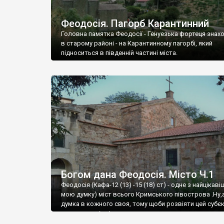
Феодосія. Пагорб Карантинний
Головна памятка Феодосії - Генуезька фортеця знах
в старому районі - на Карантинному пагорбі, який
підноситься в південній частині міста.
Богом дана Феодосія. Місто Ч.1
Феодосія (Кафа-12 (13) -15 (18) ст) - одне з найцікаві
мою думку) міст всього Кримського півострова .Ну,
думка в кожного своя, тому щоби розвіяти цей субєк
запрошую відвідати це