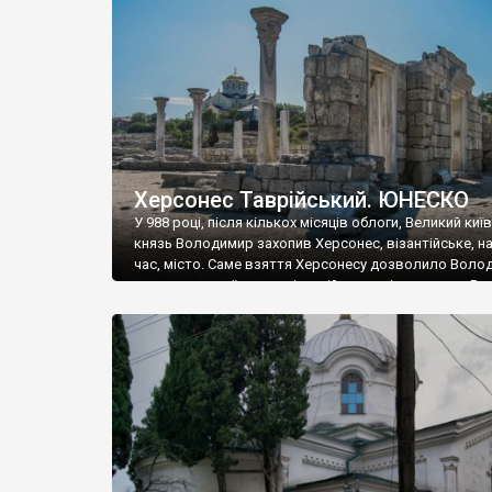
музею «Новгородський музей-заповідник» сотні арт
візантійської доби. Раритети викрадені з фондів об’
культурної спадщини ЮНЕСКО «Херсонеса Таврійсько
Офіційно – на виставку «Золото Візантії», але експер
влада в Україні вважають це лише […]
Херсонес Таврійський. ЮНЕСКО
У 988 році, після кількох місяців облоги, Великий киї
князь Володимир захопив Херсонес, візантійське, на
час, місто. Саме взяття Херсонесу дозволило Воло
диктувати свої умови візантійському імператору Вас
та одружитися з його дочкою Ганною. Цього ж року,
Херсонесі Володимир-язичник, став Василем-
християнином. А потім було Хрещення Русі. На честь
Херсонесу Таврійського названо місто […]