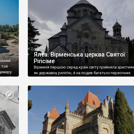
ефактів
називаються «повстяками» (postaki)…” “Вино. Крим
єкту
виробляє відмінне вино і його вдосталь: воно все ду
го».
легке біле і дуже […]
ти та
Ялта. Вірменська церква Святої
Ріпсіме
вський
 той
Вірменія першою серед країн світу прийняла христия
димиру
як державну релігію, й на подив багатьох пересічних
илю ІІ,
українців, які усіх кавказців вважають мусульманами,
 в
вірмени є відданими вірянами Христа