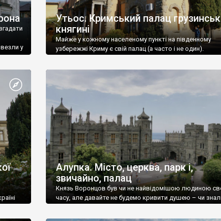
рона
Утьос. Кримський палац грузинськ
княгині
згадати
Майже у кожному населеному пункті на південному
ивезли у
узбережжі Криму є свій палац (а часто і не один).
ої
Алупка. Місто, церква, парк і,
звичайно, палац
Князь Воронцов був чи не найвідомішою людиною св
раїні
часу, але давайте не будемо кривити душею – чи знал
це прізвище до відвідин Алупки? Мабуть все таки ні.