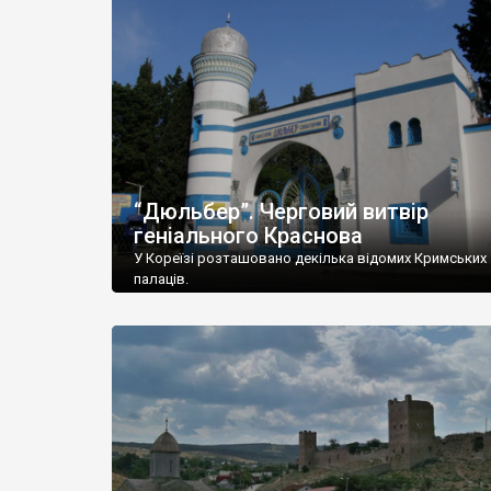
“Дюльбер”. Черговий витвір
геніального Краснова
У Кореїзі розташовано декілька відомих Кримських
палаців.