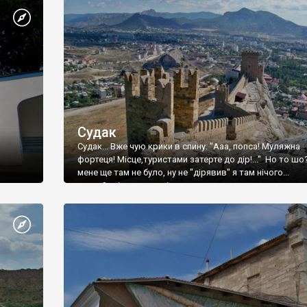
Судак
Судак... Вже чую крики в спину: "Ааа, попса! Муляжна
фортеця! Місце,туристами затерте до дір!..." Но то шо
мене ще там не було, ну не "дірявив" я там нічого...
принаймні до цього літа.