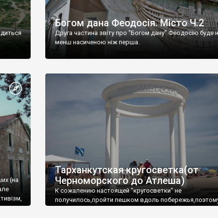
Богом дана Феодосія. Місто Ч.2
одиться
Друга частина звіту про "Богом дану" Феодосію буде 
менш насиченою ніж перша.
Тарханкутская кругосветка(от
Черноморского до Атлеша)
ших (на
але
К сожалению настоящей "кругосветки" не
тивізм,
получилось,пройти пешком вдоль побережья,поэтом
совершали радиальные вылазки из Оленевки.