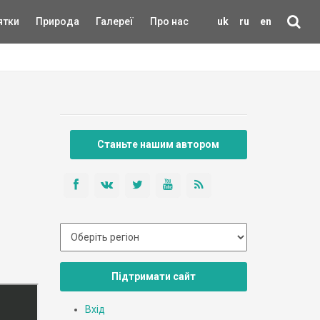
ятки
Природа
Галереї
Про нас
uk
ru
en
Станьте нашим автором
Підтримати сайт
Вхід