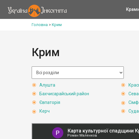
Крам
Головна
>
Крим
Крим
Алушта
Крас
Бахчисарайський район
Сева
Євпаторія
Сімф
Керч
Суда