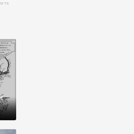
им та
ора і
є
го типу,
ей-
рний
ста:
 райони
від 2
I
і,
рукти,
 котрі