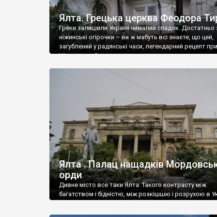
Ялта. Грецька церква Феодора Ти
Греки залишили Україні чималий спадок. Достатньо 
ніжинські огірочки – ви ж мабуть всі знаєте, що цей,
загублений у радянські часи, легендарний рецепт пр
Ніжин греки?
Ялта . Палац нащадків Мордовськ
орди
Дивне місто все таки Ялта. Такого контрасту між
багатством і бідністю, між розкішшю і розрухою в Ук
більше не знайдеш.