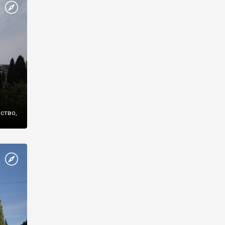
же
нство,