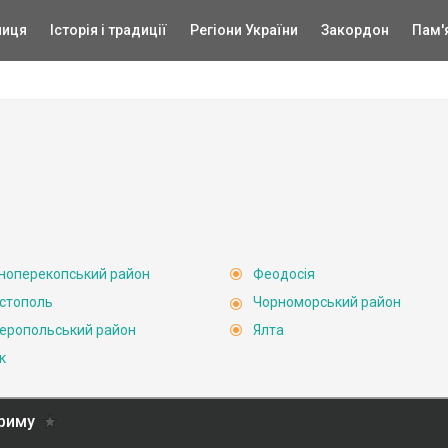
ниця
Історія і традиції
Регіони України
Закордон
Пам'
ноперекопський район
Феодосія
стополь
Чорноморський район
еропольський район
Ялта
к