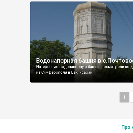
Водонапорная башня в с.Почтово
Интересную водонапорную башню посмотрели по д
из Симферополя в Бахчисарай.
1
Про 