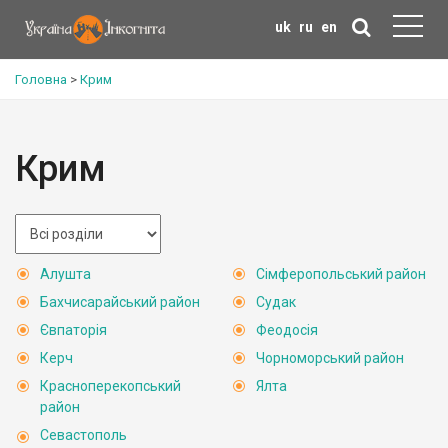
uk
ru
en
Головна
>
Крим
Крим
Алушта
Сімферопольський район
Бахчисарайський район
Судак
Євпаторія
Феодосія
Керч
Чорноморський район
Красноперекопський
Ялта
район
Севастополь