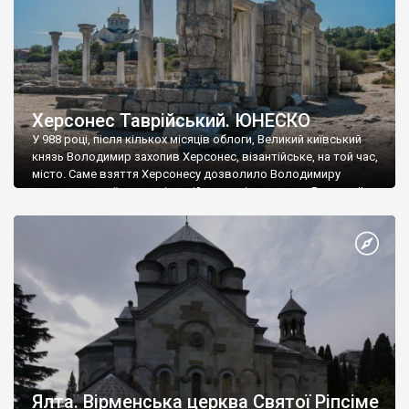
Херсонес Таврійський. ЮНЕСКО
У 988 році, після кількох місяців облоги, Великий київський
князь Володимир захопив Херсонес, візантійське, на той час,
місто. Саме взяття Херсонесу дозволило Володимиру
диктувати свої умови візантійському імператору Василю ІІ, та
одружитися з його дочкою Ганною. Цього ж року, в
Херсонесі Володимир-язичник, став Василем-християнином.
А потім було Хрещення Русі. На честь Херсонесу Таврійського
названо місто […]
Ялта. Вірменська церква Святої Ріпсіме