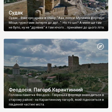
Судак
Судак... Вже чую крики в спину: "Ааа, попса! Муляжна фортеця!
Місце,туристами затерте до дір!..." Но то шо? А мене ще там
не було, ну не "дірявив" я там нічого... принаймні до цього літа.
Феодосія. Пагорб Карантинний
Головна памятка Феодосії - Генуезька фортеця знаходиться в
старому районі - на Карантинному пагорбі, який підноситься в
південній частині міста.