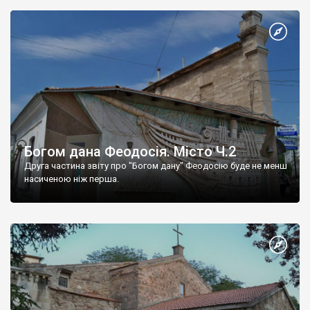
Богом дана Феодосія. Місто Ч.2
Друга частина звіту про "Богом дану" Феодосію буде не менш
насиченою ніж перша.