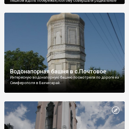
пешком вдоль побережья,поэтому совершали радиальные
вылазки из Оленевки.
Водонапорная башня в с.Почтовое
Интересную водонапорную башню посмотрели по дороге из
Симферополя в Бахчисарай.