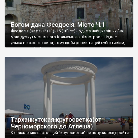
Богом дана Феодосія. Місто Ч.1
Феодосія (Кафа-12 (13) -15 (18) ст) - одне з найцікавіших (на
мою думку) міст всього Кримського півострова .Ну,але
думка в кожного своя, тому щоби розвіяти цей субєктивізм,
запрошую відвідати це
Тарханкутская кругосветка(от
Черноморского до Атлеша)
К сожалению настоящей "кругосветки" не получилось,пройти