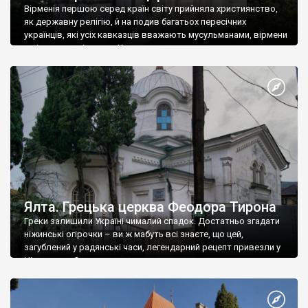
Вірменія першою серед країн світу прийняла християнство,
як державну релігію, й на подив багатьох пересічних
українців, які усіх кавказців вважають мусульманами, вірмени
є відданими вірянами Христа
Ялта. Грецька церква Феодора Тирона
Греки залишили Україні чималий спадок. Достатньо згадати
ніжинські огірочки – ви ж мабуть всі знаєте, що цей,
загублений у радянські часи, легендарний рецепт привезли у
Ніжин греки?