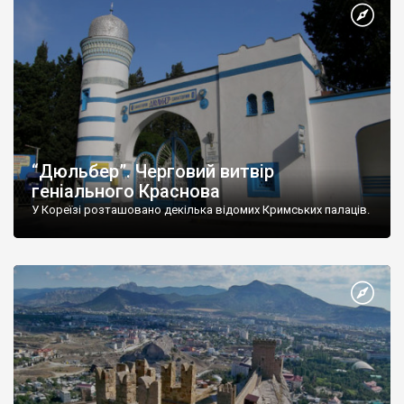
“Дюльбер”. Черговий витвір
геніального Краснова
У Кореїзі розташовано декілька відомих Кримських палаців.