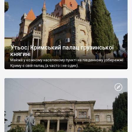
Утьос. Кримський палац грузинської
княгині
Майже у кожному населеному пункті на південному узбережжі
Криму є свій палац (а часто і не один).