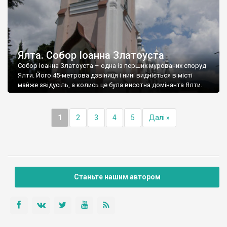
Ялта. Собор Іоанна Златоуста
Собор Іоанна Златоуста – одна із перших мурованих споруд
Ялти. Його 45-метрова дзвіниця і нині видніється в місті
майже звідусіль, а колись це була висотна домінанта Ялти.
1
2
3
4
5
Далі »
Станьте нашим автором