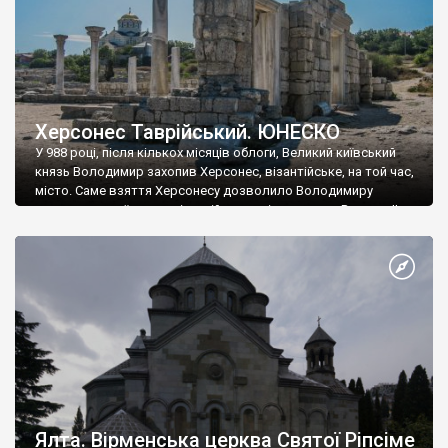
Херсонес Таврійський. ЮНЕСКО
У 988 році, після кількох місяців облоги, Великий київський
князь Володимир захопив Херсонес, візантійське, на той час,
місто. Саме взяття Херсонесу дозволило Володимиру
диктувати свої умови візантійському імператору Василю ІІ, та
одружитися з його дочкою Ганною. Цього ж року, в
Херсонесі Володимир-язичник, став Василем-християнином.
А потім було Хрещення Русі. На честь Херсонесу Таврійського
названо місто […]
Ялта. Вірменська церква Святої Ріпсіме