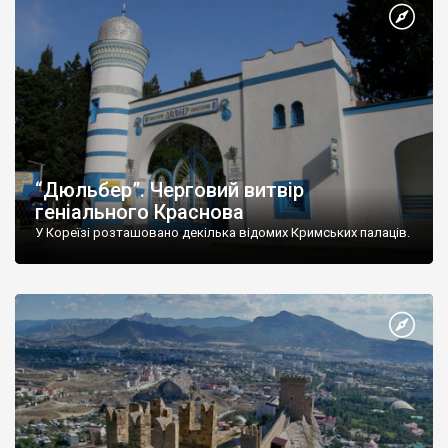
“Дюльбер”. Черговий витвір
геніального Краснова
У Кореїзі розташовано декілька відомих Кримських палаців.