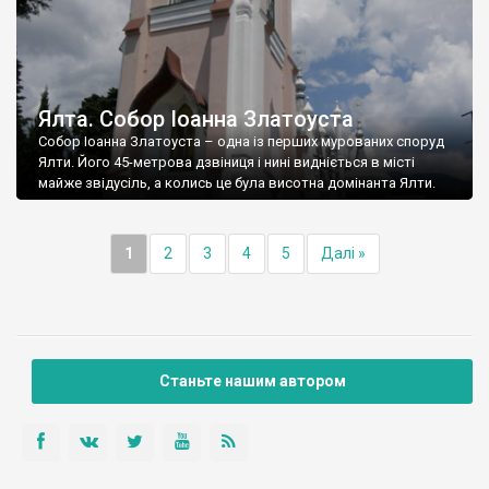
Ялта. Собор Іоанна Златоуста
Собор Іоанна Златоуста – одна із перших мурованих споруд
Ялти. Його 45-метрова дзвіниця і нині видніється в місті
майже звідусіль, а колись це була висотна домінанта Ялти.
1
2
3
4
5
Далі »
Станьте нашим автором