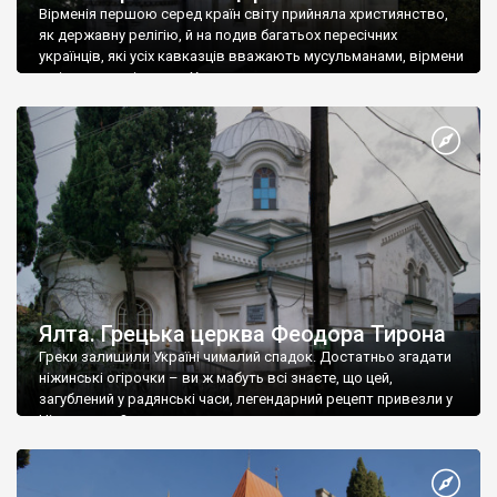
Вірменія першою серед країн світу прийняла християнство,
як державну релігію, й на подив багатьох пересічних
українців, які усіх кавказців вважають мусульманами, вірмени
є відданими вірянами Христа
Ялта. Грецька церква Феодора Тирона
Греки залишили Україні чималий спадок. Достатньо згадати
ніжинські огірочки – ви ж мабуть всі знаєте, що цей,
загублений у радянські часи, легендарний рецепт привезли у
Ніжин греки?