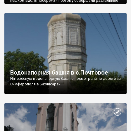
пешком вдоль побережья,поэтому совершали радиальные
вылазки из Оленевки.
Водонапорная башня в с.Почтовое
Интересную водонапорную башню посмотрели по дороге из
Симферополя в Бахчисарай.