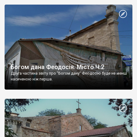
Богом дана Феодосія. Місто Ч.2
Друга частина звіту про "Богом дану" Феодосію буде не менш
насиченою ніж перша.