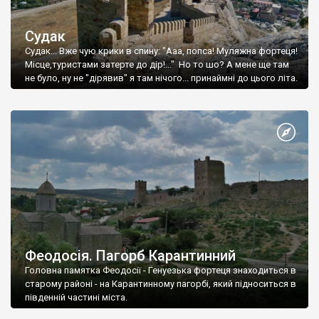
Судак
Судак... Вже чую крики в спину: "Ааа, попса! Муляжна фортеця!
Місце,туристами затерте до дір!..." Но то шо? А мене ще там
не було, ну не "дірявив" я там нічого... принаймні до цього літа.
Феодосія. Пагорб Карантинний
Головна памятка Феодосії - Генуезька фортеця знаходиться в
старому районі - на Карантинному пагорбі, який підноситься в
південній частині міста.