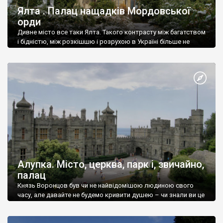
Ялта . Палац нащадків Мордовської
орди
Дивне місто все таки Ялта. Такого контрасту між багатством
і бідністю, між розкішшю і розрухою в Україні більше не
знайдеш.
Алупка. Місто, церква, парк і, звичайно,
палац
Князь Воронцов був чи не найвідомішою людиною свого
часу, але давайте не будемо кривити душею – чи знали ви це
прізвище до відвідин Алупки? Мабуть все таки ні.