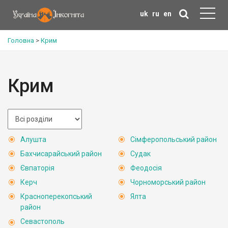
uk
ru
en
Головна
>
Крим
Крим
Алушта
Сімферопольський район
Бахчисарайський район
Судак
Євпаторія
Феодосія
Керч
Чорноморський район
Красноперекопський
Ялта
район
Севастополь