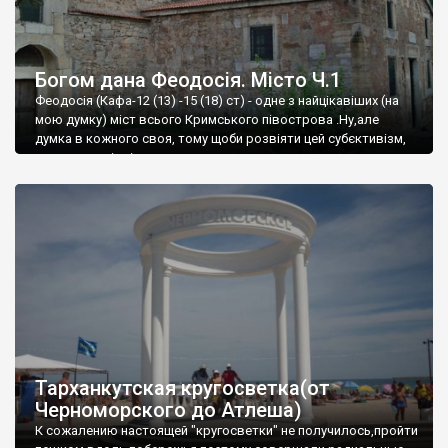
Богом дана Феодосія. Місто Ч.1
Феодосія (Кафа-12 (13) -15 (18) ст) - одне з найцікавіших (на
мою думку) міст всього Кримського півострова .Ну,але
думка в кожного своя, тому щоби розвіяти цей субєктивізм,
запрошую відвідати це
Тарханкутская кругосветка(от
Черноморского до Атлеша)
К сожалению настоящей "кругосветки" не получилось,пройти