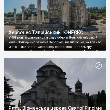
Херсонес Таврійський. ЮНЕСКО
У 988 році, після кількох місяців облоги, Великий київський
князь Володимир захопив Херсонес, візантійське, на той час,
місто. Саме взяття Херсонесу дозволило Володимиру
диктувати свої умови візантійському імператору Василю ІІ, та
одружитися з його дочкою Ганною. Цього ж року, в
Херсонесі Володимир-язичник, став Василем-християнином.
А потім було Хрещення Русі. На честь Херсонесу Таврійського
названо місто […]
Ялта. Вірменська церква Святої Ріпсіме