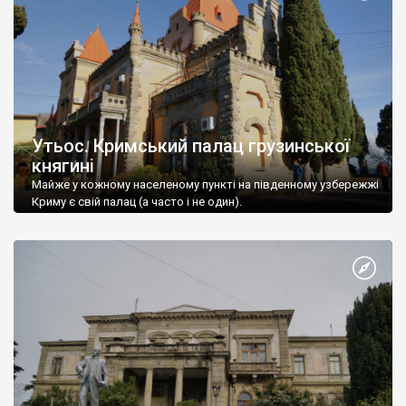
Утьос. Кримський палац грузинської
княгині
Майже у кожному населеному пункті на південному узбережжі
Криму є свій палац (а часто і не один).