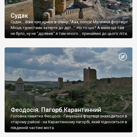
Судак
Судак... Вже чую крики в спину: "Ааа, попса! Муляжна фортеця!
Місце,туристами затерте до дір!..." Но то шо? А мене ще там
не було, ну не "дірявив" я там нічого... принаймні до цього літа.
Феодосія. Пагорб Карантинний
Головна памятка Феодосії - Генуезька фортеця знаходиться в
старому районі - на Карантинному пагорбі, який підноситься в
південній частині міста.