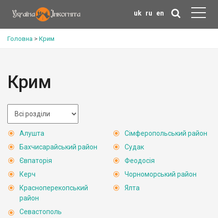
uk
ru
en
Головна
>
Крим
Крим
Алушта
Сімферопольський район
Бахчисарайський район
Судак
Євпаторія
Феодосія
Керч
Чорноморський район
Красноперекопський
Ялта
район
Севастополь