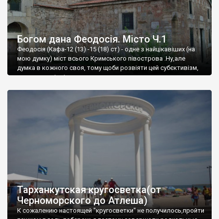
Богом дана Феодосія. Місто Ч.1
Феодосія (Кафа-12 (13) -15 (18) ст) - одне з найцікавіших (на
мою думку) міст всього Кримського півострова .Ну,але
думка в кожного своя, тому щоби розвіяти цей субєктивізм,
запрошую відвідати це
Тарханкутская кругосветка(от
Черноморского до Атлеша)
К сожалению настоящей "кругосветки" не получилось,пройти