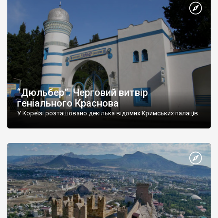
“Дюльбер”. Черговий витвір
геніального Краснова
У Кореїзі розташовано декілька відомих Кримських палаців.