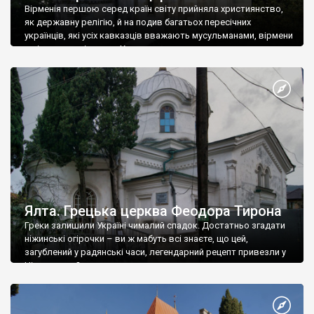
Вірменія першою серед країн світу прийняла християнство,
як державну релігію, й на подив багатьох пересічних
українців, які усіх кавказців вважають мусульманами, вірмени
є відданими вірянами Христа
Ялта. Грецька церква Феодора Тирона
Греки залишили Україні чималий спадок. Достатньо згадати
ніжинські огірочки – ви ж мабуть всі знаєте, що цей,
загублений у радянські часи, легендарний рецепт привезли у
Ніжин греки?