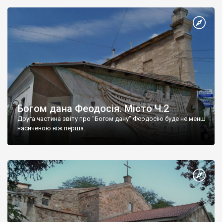
Богом дана Феодосія. Місто Ч.2
Друга частина звіту про "Богом дану" Феодосію буде не менш
насиченою ніж перша.