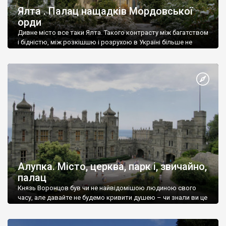
Ялта . Палац нащадків Мордовської
орди
Дивне місто все таки Ялта. Такого контрасту між багатством
і бідністю, між розкішшю і розрухою в Україні більше не
знайдеш.
Алупка. Місто, церква, парк і, звичайно,
палац
Князь Воронцов був чи не найвідомішою людиною свого
часу, але давайте не будемо кривити душею – чи знали ви це
прізвище до відвідин Алупки? Мабуть все таки ні.