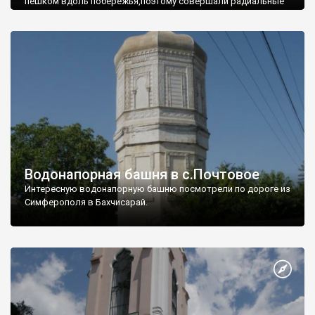
пешком вдоль побережья,поэтому совершали радиальные
вылазки из Оленевки.
Водонапорная башня в с.Почтовое
Интересную водонапорную башню посмотрели по дороге из
Симферополя в Бахчисарай.