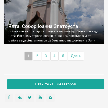
Ялта. Собор Іоанна Златоуста
Собор Іоанна Златоуста – одна із перших мурованих споруд
Ялти. Його 45-метрова дзвіниця і нині видніється в місті
майже звідусіль, а колись це була висотна домінанта Ялти.
1
2
3
4
5
Далі »
Станьте нашим автором