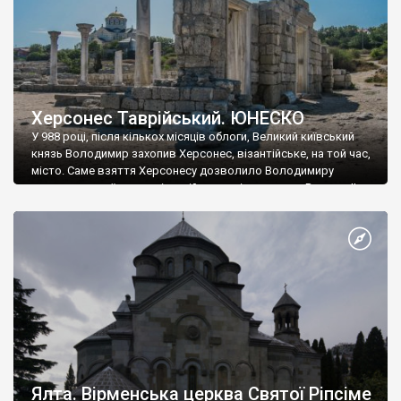
Херсонес Таврійський. ЮНЕСКО
У 988 році, після кількох місяців облоги, Великий київський
князь Володимир захопив Херсонес, візантійське, на той час,
місто. Саме взяття Херсонесу дозволило Володимиру
диктувати свої умови візантійському імператору Василю ІІ, та
одружитися з його дочкою Ганною. Цього ж року, в
Херсонесі Володимир-язичник, став Василем-християнином.
А потім було Хрещення Русі. На честь Херсонесу Таврійського
названо місто […]
Ялта. Вірменська церква Святої Ріпсіме