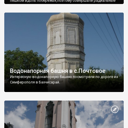
пешком вдоль побережья,поэтому совершали радиальные
вылазки из Оленевки.
Водонапорная башня в с.Почтовое
Интересную водонапорную башню посмотрели по дороге из
Симферополя в Бахчисарай.