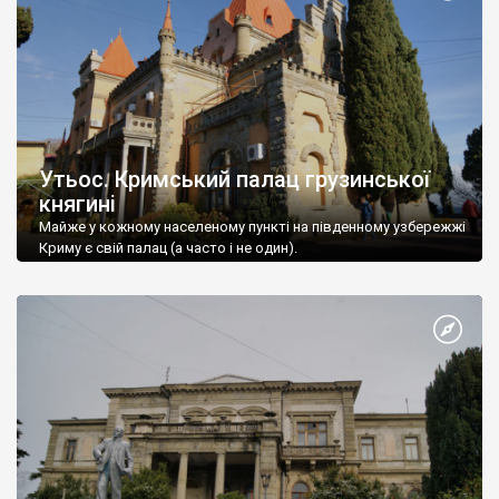
Утьос. Кримський палац грузинської
княгині
Майже у кожному населеному пункті на південному узбережжі
Криму є свій палац (а часто і не один).