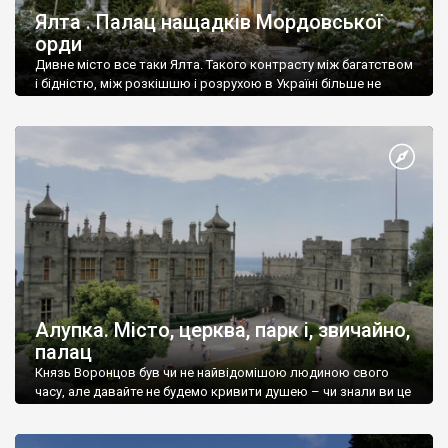
Ялта . Палац нащадків Мордовської
орди
Дивне місто все таки Ялта. Такого контрасту між багатством
і бідністю, між розкішшю і розрухою в Україні більше не
знайдеш.
Алупка. Місто, церква, парк і, звичайно,
палац
Князь Воронцов був чи не найвідомішою людиною свого
часу, але давайте не будемо кривити душею – чи знали ви це
прізвище до відвідин Алупки? Мабуть все таки ні.