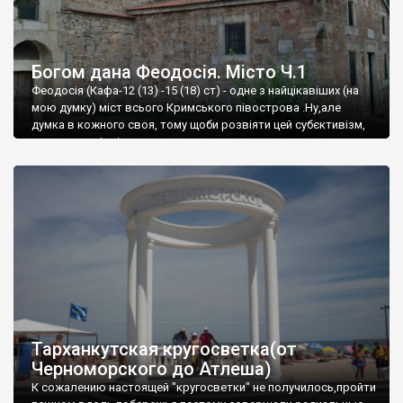
Богом дана Феодосія. Місто Ч.1
Феодосія (Кафа-12 (13) -15 (18) ст) - одне з найцікавіших (на
мою думку) міст всього Кримського півострова .Ну,але
думка в кожного своя, тому щоби розвіяти цей субєктивізм,
запрошую відвідати це
Тарханкутская кругосветка(от
Черноморского до Атлеша)
К сожалению настоящей "кругосветки" не получилось,пройти