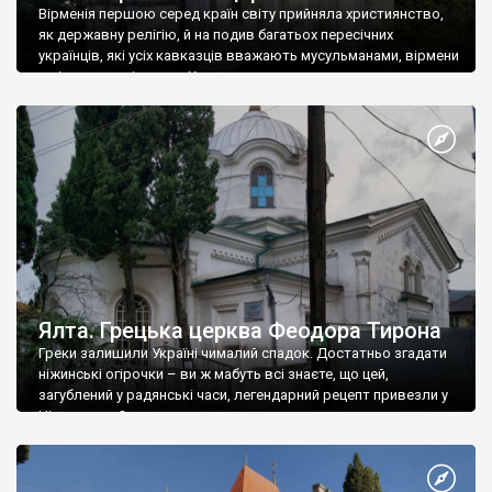
Вірменія першою серед країн світу прийняла християнство,
як державну релігію, й на подив багатьох пересічних
українців, які усіх кавказців вважають мусульманами, вірмени
є відданими вірянами Христа
Ялта. Грецька церква Феодора Тирона
Греки залишили Україні чималий спадок. Достатньо згадати
ніжинські огірочки – ви ж мабуть всі знаєте, що цей,
загублений у радянські часи, легендарний рецепт привезли у
Ніжин греки?