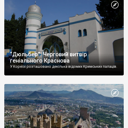
“Дюльбер”. Черговий витвір
геніального Краснова
У Кореїзі розташовано декілька відомих Кримських палаців.