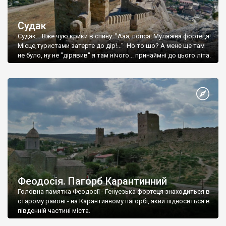
Судак
Судак... Вже чую крики в спину: "Ааа, попса! Муляжна фортеця!
Місце,туристами затерте до дір!..." Но то шо? А мене ще там
не було, ну не "дірявив" я там нічого... принаймні до цього літа.
Феодосія. Пагорб Карантинний
Головна памятка Феодосії - Генуезька фортеця знаходиться в
старому районі - на Карантинному пагорбі, який підноситься в
південній частині міста.