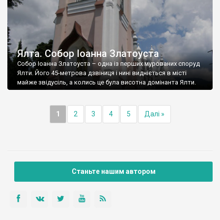
Ялта. Собор Іоанна Златоуста
Собор Іоанна Златоуста – одна із перших мурованих споруд
Ялти. Його 45-метрова дзвіниця і нині видніється в місті
майже звідусіль, а колись це була висотна домінанта Ялти.
1
2
3
4
5
Далі »
Станьте нашим автором