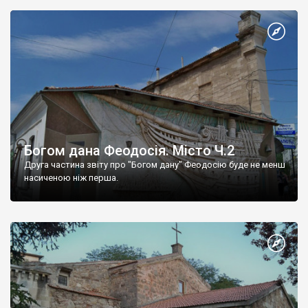
Богом дана Феодосія. Місто Ч.2
Друга частина звіту про "Богом дану" Феодосію буде не менш
насиченою ніж перша.