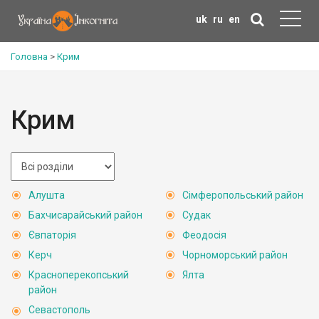
uk
ru
en
Головна
>
Крим
Крим
Алушта
Сімферопольський район
Бахчисарайський район
Судак
Євпаторія
Феодосія
Керч
Чорноморський район
Красноперекопський
Ялта
район
Севастополь