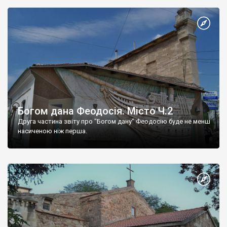
Богом дана Феодосія. Місто Ч.2
Друга частина звіту про "Богом дану" Феодосію буде не менш
насиченою ніж перша.