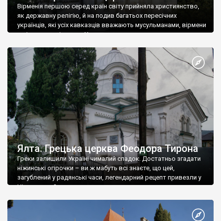
Вірменія першою серед країн світу прийняла християнство,
як державну релігію, й на подив багатьох пересічних
українців, які усіх кавказців вважають мусульманами, вірмени
є відданими вірянами Христа
Ялта. Грецька церква Феодора Тирона
Греки залишили Україні чималий спадок. Достатньо згадати
ніжинські огірочки – ви ж мабуть всі знаєте, що цей,
загублений у радянські часи, легендарний рецепт привезли у
Ніжин греки?