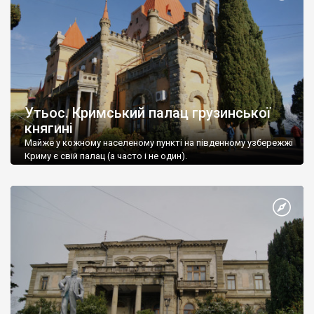
Утьос. Кримський палац грузинської
княгині
Майже у кожному населеному пункті на південному узбережжі
Криму є свій палац (а часто і не один).