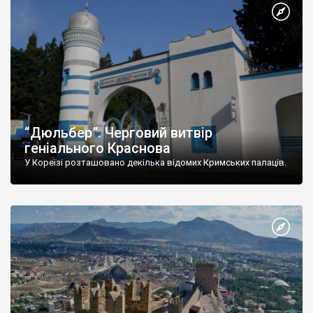
“Дюльбер”. Черговий витвір
геніального Краснова
У Кореїзі розташовано декілька відомих Кримських палаців.