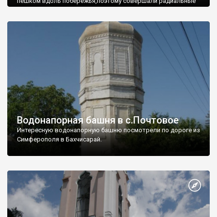
пешком вдоль побережья,поэтому совершали радиальные
вылазки из Оленевки.
Водонапорная башня в с.Почтовое
Интересную водонапорную башню посмотрели по дороге из
Симферополя в Бахчисарай.