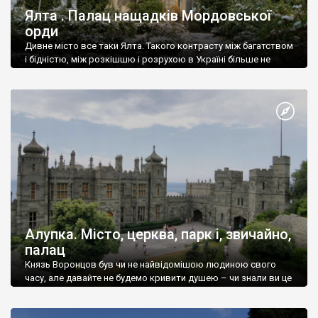
Ялта . Палац нащадків Мордовської
орди
Дивне місто все таки Ялта. Такого контрасту між багатством
і бідністю, між розкішшю і розрухою в Україні більше не
знайдеш.
Алупка. Місто, церква, парк і, звичайно,
палац
Князь Воронцов був чи не найвідомішою людиною свого
часу, але давайте не будемо кривити душею – чи знали ви це
прізвище до відвідин Алупки? Мабуть все таки ні.