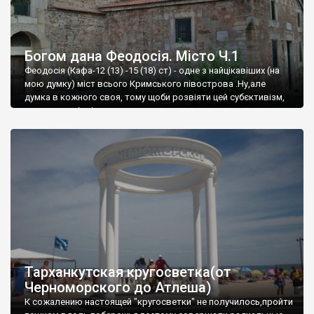
Богом дана Феодосія. Місто Ч.1
Феодосія (Кафа-12 (13) -15 (18) ст) - одне з найцікавіших (на
мою думку) міст всього Кримського півострова .Ну,але
думка в кожного своя, тому щоби розвіяти цей субєктивізм,
запрошую відвідати це
Тарханкутская кругосветка(от
Черноморского до Атлеша)
К сожалению настоящей "кругосветки" не получилось,пройти