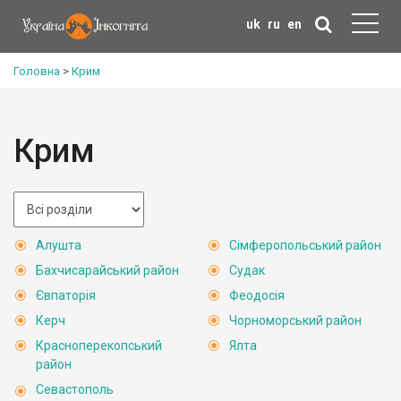
uk
ru
en
Головна
>
Крим
Крим
Алушта
Сімферопольський район
Бахчисарайський район
Судак
Євпаторія
Феодосія
Керч
Чорноморський район
Красноперекопський
Ялта
район
Севастополь