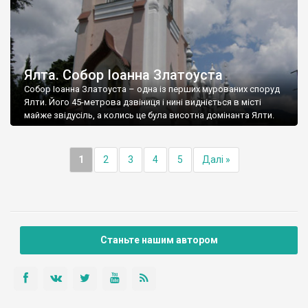
Ялта. Собор Іоанна Златоуста
Собор Іоанна Златоуста – одна із перших мурованих споруд
Ялти. Його 45-метрова дзвіниця і нині видніється в місті
майже звідусіль, а колись це була висотна домінанта Ялти.
1
2
3
4
5
Далі »
Станьте нашим автором