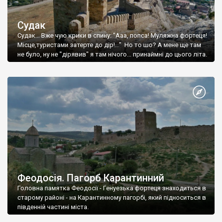
Судак
Судак... Вже чую крики в спину: "Ааа, попса! Муляжна фортеця!
Місце,туристами затерте до дір!..." Но то шо? А мене ще там
не було, ну не "дірявив" я там нічого... принаймні до цього літа.
Феодосія. Пагорб Карантинний
Головна памятка Феодосії - Генуезька фортеця знаходиться в
старому районі - на Карантинному пагорбі, який підноситься в
південній частині міста.