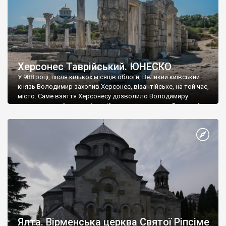
Херсонес Таврійський. ЮНЕСКО
У 988 році, після кількох місяців облоги, Великий київський
князь Володимир захопив Херсонес, візантійське, на той час,
місто. Саме взяття Херсонесу дозволило Володимиру
диктувати свої умови візантійському імператору Василю ІІ, та
одружитися з його дочкою Ганною. Цього ж року, в
Херсонесі Володимир-язичник, став Василем-християнином.
А потім було Хрещення Русі. На честь Херсонесу Таврійського
названо місто […]
Ялта. Вірменська церква Святої Ріпсіме