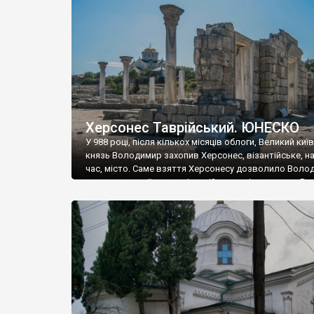
музею «Новгородський музей-заповідник» сотні арт
візантійської доби. Раритети викрадені з фондів об’
культурної спадщини ЮНЕСКО «Херсонеса Таврійсько
Офіційно – на виставку «Золото Візантії», але експер
влада в Україні вважають це лише […]
Херсонес Таврійський. ЮНЕСКО
У 988 році, після кількох місяців облоги, Великий киї
князь Володимир захопив Херсонес, візантійське, на
час, місто. Саме взяття Херсонесу дозволило Воло
диктувати свої умови візантійському імператору Вас
та одружитися з його дочкою Ганною. Цього ж року,
Херсонесі Володимир-язичник, став Василем-
християнином. А потім було Хрещення Русі. На честь
Херсонесу Таврійського названо місто […]