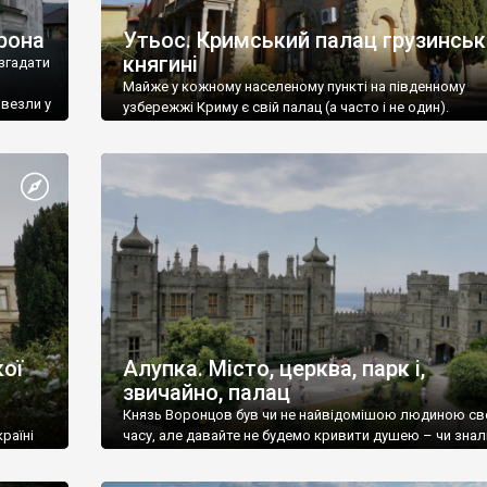
рона
Утьос. Кримський палац грузинськ
княгині
згадати
Майже у кожному населеному пункті на південному
ивезли у
узбережжі Криму є свій палац (а часто і не один).
ої
Алупка. Місто, церква, парк і,
звичайно, палац
Князь Воронцов був чи не найвідомішою людиною св
раїні
часу, але давайте не будемо кривити душею – чи знал
це прізвище до відвідин Алупки? Мабуть все таки ні.