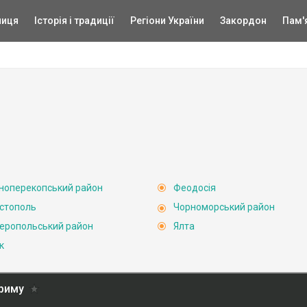
ниця
Історія і традиції
Регіони України
Закордон
Пам'
ноперекопський район
Феодосія
стополь
Чорноморський район
еропольський район
Ялта
к