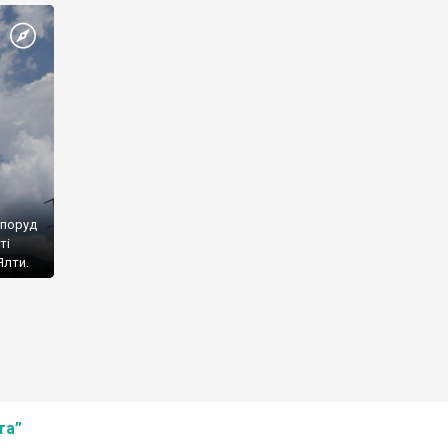
споруд
ті
Ялти.
та”