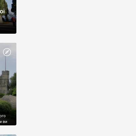
ої
ого
и ви