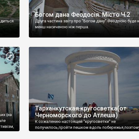
Богом дана Феодосія. Місто Ч.2
одиться
Друга частина звіту про "Богом дану" Феодосію буде 
менш насиченою ніж перша.
Тарханкутская кругосветка(от
Черноморского до Атлеша)
ших (на
але
К сожалению настоящей "кругосветки" не
тивізм,
получилось,пройти пешком вдоль побережья,поэтом
совершали радиальные вылазки из Оленевки.