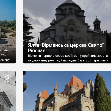
ефактів
називаються «повстяками» (postaki)…” “Вино. Крим
єкту
виробляє відмінне вино і його вдосталь: воно все ду
го».
легке біле і дуже […]
ти та
Ялта. Вірменська церква Святої
Ріпсіме
вський
 той
Вірменія першою серед країн світу прийняла христия
димиру
як державну релігію, й на подив багатьох пересічних
илю ІІ,
українців, які усіх кавказців вважають мусульманами,
 в
вірмени є відданими вірянами Христа