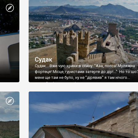
Судак
Судак... Вже чую крики в спину: "Ааа, попса! Муляжна
фортеця! Місце,туристами затерте до дір!..." Но то шо
мене ще там не було, ну не "дірявив" я там нічого...
принаймні до цього літа.