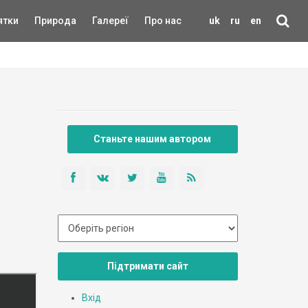
ятки
Природа
Галереї
Про нас
uk
ru
en
Станьте нашим автором
Підтримати сайт
Вхід