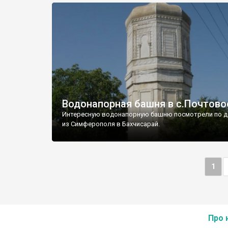
Водонапорная башня в с.Почтово
Интересную водонапорную башню посмотрели по д
из Симферополя в Бахчисарай.
1
Про 