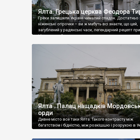
Ялта. Грецька церква Феодора Ти
Греки залишили Україні чималий спадок. Достатньо 
ніжинські огірочки – ви ж мабуть всі знаєте, що цей,
загублений у радянські часи, легендарний рецепт пр
Ніжин греки?
Ялта . Палац нащадків Мордовськ
орди
Дивне місто все таки Ялта. Такого контрасту між
багатством і бідністю, між розкішшю і розрухою в Ук
більше не знайдеш.