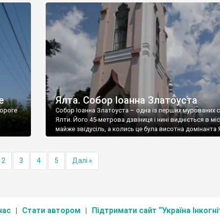
е
Ялта. Собор Іоанна Златоуста
ороге
Собор Іоанна Златоуста – одна із перших мурованих 
Ялти. Його 45-метрова дзвіниця і нині видніється в міс
майже звідусіль, а колись це була висотна домінанта 
2
3
4
5
Далі »
нас
Стати автором
Підтримати сайт “Україна Інкогні