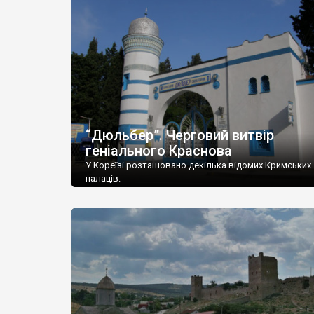
“Дюльбер”. Черговий витвір
геніального Краснова
У Кореїзі розташовано декілька відомих Кримських
палаців.