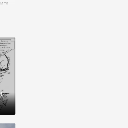
им та
ора і
є
го типу,
ей-
рний
ста:
 райони
від 2
I
і,
рукти,
 котрі