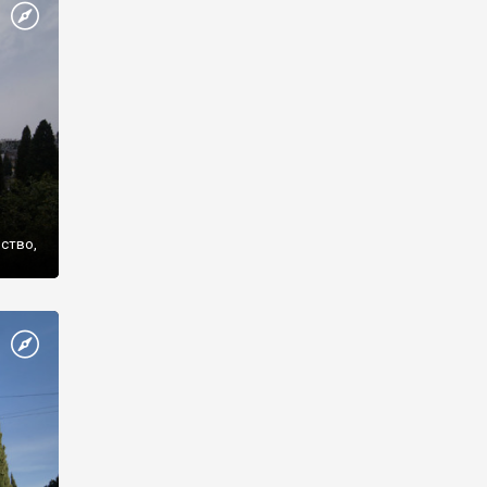
же
нство,