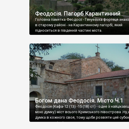
Феодосія. Пагорб Карантинний
Головна памятка Феодосії - Генуезька фортеця знах
в старому районі - на Карантинному пагорбі, який
підноситься в південній частині міста.
Богом дана Феодосія. Місто Ч.1
Феодосія (Кафа-12 (13) -15 (18) ст) - одне з найцікаві
мою думку) міст всього Кримського півострова .Ну,
думка в кожного своя, тому щоби розвіяти цей субєк
запрошую відвідати це