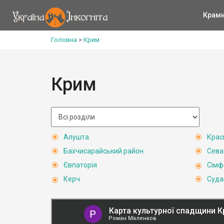
Крам
Головна
>
Крим
Крим
Алушта
Крас
Бахчисарайський район
Сева
Євпаторія
Сімф
Керч
Суда