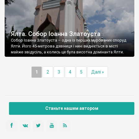
Ялта. Собор Іоанна Златоуста
Собор Іоанна Златоуста – одна із перших мурованих споруд
Ялти. Його 45-метрова дзвіниця і нині видніється в місті
майже звідусіль, а колись це була висотна домінанта Ялти.
1
2
3
4
5
Далі »
Станьте нашим автором