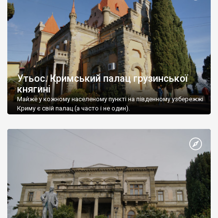
Утьос. Кримський палац грузинської
княгині
Майже у кожному населеному пункті на південному узбережжі
Криму є свій палац (а часто і не один).