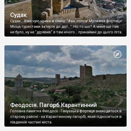
Судак
Судак... Вже чую крики в спину: "Ааа, попса! Муляжна фортеця!
Місце,туристами затерте до дір!..." Но то шо? А мене ще там
не було, ну не "дірявив" я там нічого... принаймні до цього літа.
Феодосія. Пагорб Карантинний
Головна памятка Феодосії - Генуезька фортеця знаходиться в
старому районі - на Карантинному пагорбі, який підноситься в
південній частині міста.