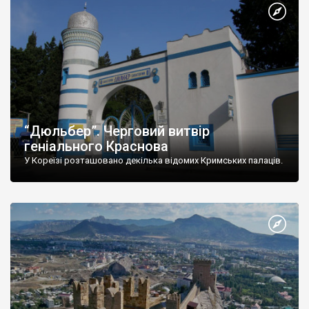
“Дюльбер”. Черговий витвір
геніального Краснова
У Кореїзі розташовано декілька відомих Кримських палаців.