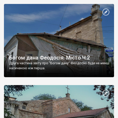
Богом дана Феодосія. Місто Ч.2
Друга частина звіту про "Богом дану" Феодосію буде не менш
насиченою ніж перша.