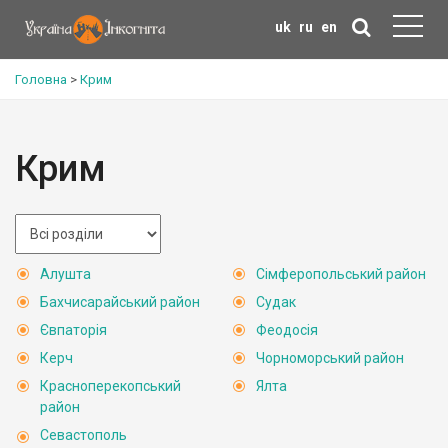
uk
ru
en
Головна
>
Крим
Крим
Алушта
Сімферопольський район
Бахчисарайський район
Судак
Євпаторія
Феодосія
Керч
Чорноморський район
Красноперекопський
Ялта
район
Севастополь