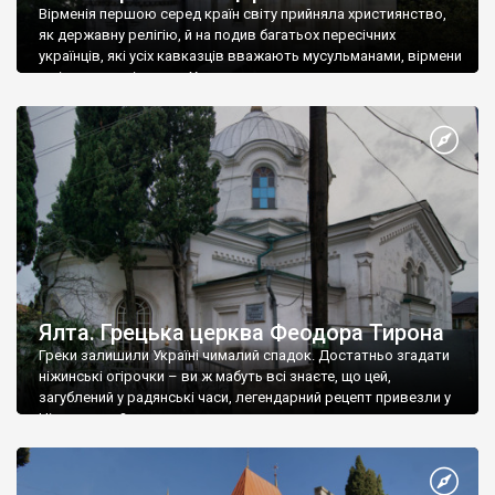
Вірменія першою серед країн світу прийняла християнство,
як державну релігію, й на подив багатьох пересічних
українців, які усіх кавказців вважають мусульманами, вірмени
є відданими вірянами Христа
Ялта. Грецька церква Феодора Тирона
Греки залишили Україні чималий спадок. Достатньо згадати
ніжинські огірочки – ви ж мабуть всі знаєте, що цей,
загублений у радянські часи, легендарний рецепт привезли у
Ніжин греки?