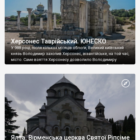
Херсонес Таврійський. ЮНЕСКО
У 988 році, після кількох місяців облоги, Великий київський
князь Володимир захопив Херсонес, візантійське, на той час,
місто. Саме взяття Херсонесу дозволило Володимиру
диктувати свої умови візантійському імператору Василю ІІ, та
одружитися з його дочкою Ганною. Цього ж року, в
Херсонесі Володимир-язичник, став Василем-християнином.
А потім було Хрещення Русі. На честь Херсонесу Таврійського
названо місто […]
Ялта. Вірменська церква Святої Ріпсіме