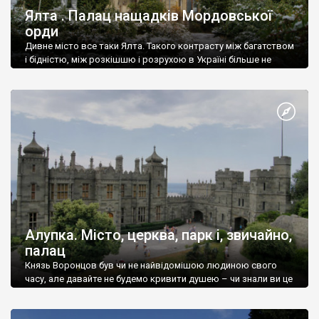
Ялта . Палац нащадків Мордовської
орди
Дивне місто все таки Ялта. Такого контрасту між багатством
і бідністю, між розкішшю і розрухою в Україні більше не
знайдеш.
Алупка. Місто, церква, парк і, звичайно,
палац
Князь Воронцов був чи не найвідомішою людиною свого
часу, але давайте не будемо кривити душею – чи знали ви це
прізвище до відвідин Алупки? Мабуть все таки ні.