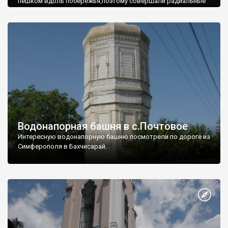
пешком вдоль побережья,поэтому совершали радиальные
вылазки из Оленевки.
Водонапорная башня в с.Почтовое
Интересную водонапорную башню посмотрели по дороге из
Симферополя в Бахчисарай.