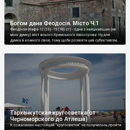
Богом дана Феодосія. Місто Ч.1
Феодосія (Кафа-12 (13) -15 (18) ст) - одне з найцікавіших (на
мою думку) міст всього Кримського півострова .Ну,але
думка в кожного своя, тому щоби розвіяти цей субєктивізм,
запрошую відвідати це
Тарханкутская кругосветка(от
Черноморского до Атлеша)
К сожалению настоящей "кругосветки" не получилось,пройти