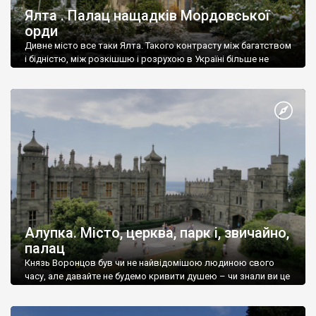
Ялта . Палац нащадків Мордовської
орди
Дивне місто все таки Ялта. Такого контрасту між багатством
і бідністю, між розкішшю і розрухою в Україні більше не
знайдеш.
Алупка. Місто, церква, парк і, звичайно,
палац
Князь Воронцов був чи не найвідомішою людиною свого
часу, але давайте не будемо кривити душею – чи знали ви це
прізвище до відвідин Алупки? Мабуть все таки ні.