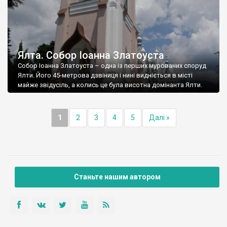
Ялта. Собор Іоанна Златоуста
Собор Іоанна Златоуста – одна із перших мурованих споруд
Ялти. Його 45-метрова дзвіниця і нині видніється в місті
майже звідусіль, а колись це була висотна домінанта Ялти.
1
2
3
4
5
Далі »
Станьте нашим автором