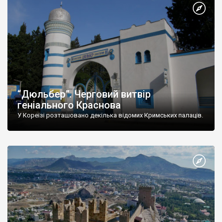
“Дюльбер”. Черговий витвір
геніального Краснова
У Кореїзі розташовано декілька відомих Кримських палаців.