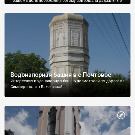
пешком вдоль побережья,поэтому совершали радиальные
вылазки из Оленевки.
Водонапорная башня в с.Почтовое
Интересную водонапорную башню посмотрели по дороге из
Симферополя в Бахчисарай.