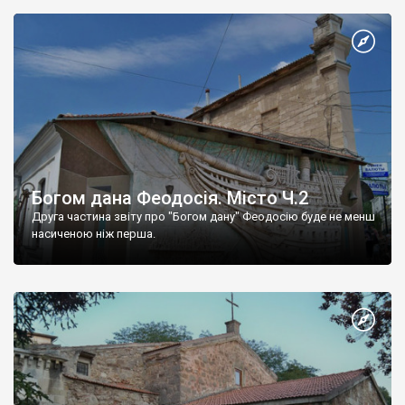
Богом дана Феодосія. Місто Ч.2
Друга частина звіту про "Богом дану" Феодосію буде не менш
насиченою ніж перша.