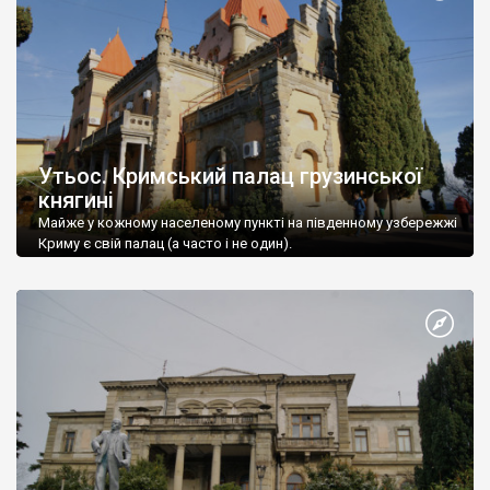
Утьос. Кримський палац грузинської
княгині
Майже у кожному населеному пункті на південному узбережжі
Криму є свій палац (а часто і не один).