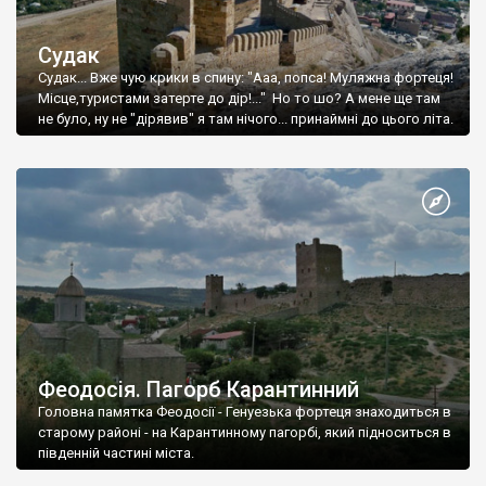
Судак
Судак... Вже чую крики в спину: "Ааа, попса! Муляжна фортеця!
Місце,туристами затерте до дір!..." Но то шо? А мене ще там
не було, ну не "дірявив" я там нічого... принаймні до цього літа.
Феодосія. Пагорб Карантинний
Головна памятка Феодосії - Генуезька фортеця знаходиться в
старому районі - на Карантинному пагорбі, який підноситься в
південній частині міста.