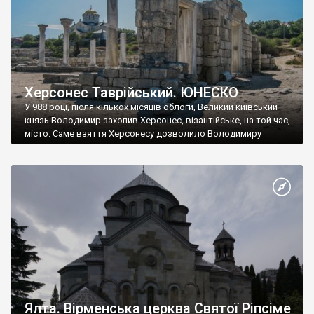
Херсонес Таврійський. ЮНЕСКО
У 988 році, після кількох місяців облоги, Великий київський
князь Володимир захопив Херсонес, візантійське, на той час,
місто. Саме взяття Херсонесу дозволило Володимиру
диктувати свої умови візантійському імператору Василю ІІ, та
одружитися з його дочкою Ганною. Цього ж року, в
Херсонесі Володимир-язичник, став Василем-християнином.
А потім було Хрещення Русі. На честь Херсонесу Таврійського
названо місто […]
Ялта. Вірменська церква Святої Ріпсіме