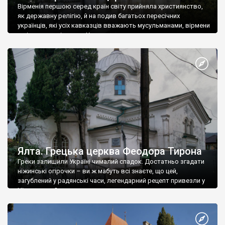
Вірменія першою серед країн світу прийняла християнство,
як державну релігію, й на подив багатьох пересічних
українців, які усіх кавказців вважають мусульманами, вірмени
є відданими вірянами Христа
Ялта. Грецька церква Феодора Тирона
Греки залишили Україні чималий спадок. Достатньо згадати
ніжинські огірочки – ви ж мабуть всі знаєте, що цей,
загублений у радянські часи, легендарний рецепт привезли у
Ніжин греки?