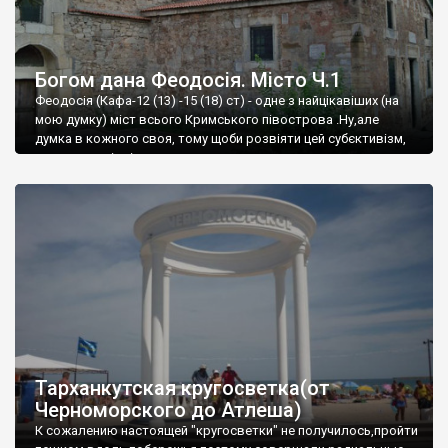
Богом дана Феодосія. Місто Ч.1
Феодосія (Кафа-12 (13) -15 (18) ст) - одне з найцікавіших (на
мою думку) міст всього Кримського півострова .Ну,але
думка в кожного своя, тому щоби розвіяти цей субєктивізм,
запрошую відвідати це
Тарханкутская кругосветка(от
Черноморского до Атлеша)
К сожалению настоящей "кругосветки" не получилось,пройти