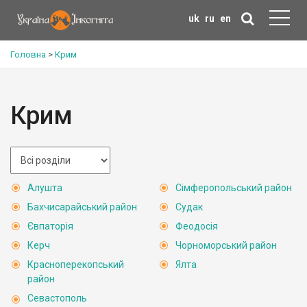
uk
ru
en
Головна
>
Крим
Крим
Алушта
Сімферопольський район
Бахчисарайський район
Судак
Євпаторія
Феодосія
Керч
Чорноморський район
Красноперекопський
Ялта
район
Севастополь