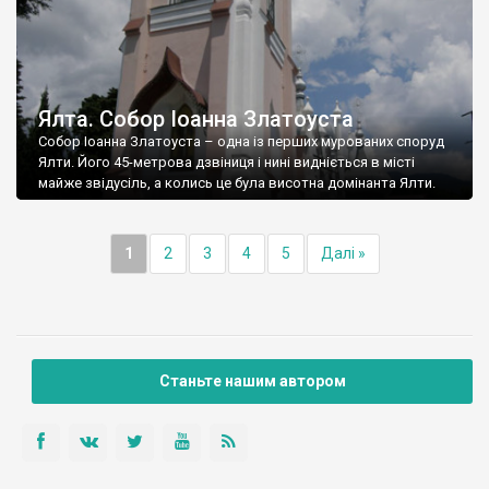
Ялта. Собор Іоанна Златоуста
Собор Іоанна Златоуста – одна із перших мурованих споруд
Ялти. Його 45-метрова дзвіниця і нині видніється в місті
майже звідусіль, а колись це була висотна домінанта Ялти.
1
2
3
4
5
Далі »
Станьте нашим автором