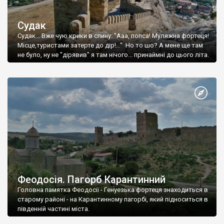
Судак
Судак... Вже чую крики в спину: "Ааа, попса! Муляжна фортеця!
Місце,туристами затерте до дір!..." Но то шо? А мене ще там
не було, ну не "дірявив" я там нічого... принаймні до цього літа.
Феодосія. Пагорб Карантинний
Головна памятка Феодосії - Генуезька фортеця знаходиться в
старому районі - на Карантинному пагорбі, який підноситься в
південній частині міста.