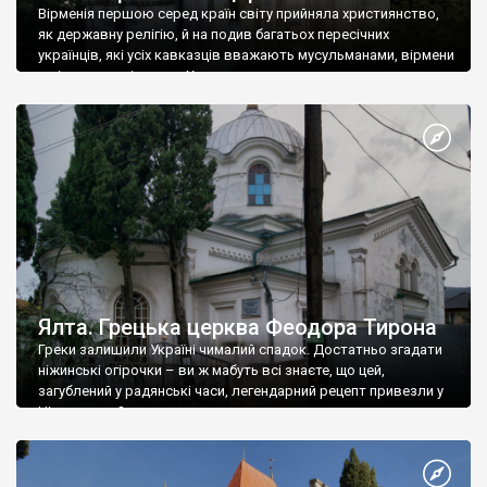
Вірменія першою серед країн світу прийняла християнство,
як державну релігію, й на подив багатьох пересічних
українців, які усіх кавказців вважають мусульманами, вірмени
є відданими вірянами Христа
Ялта. Грецька церква Феодора Тирона
Греки залишили Україні чималий спадок. Достатньо згадати
ніжинські огірочки – ви ж мабуть всі знаєте, що цей,
загублений у радянські часи, легендарний рецепт привезли у
Ніжин греки?