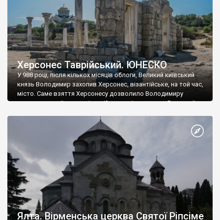
Херсонес Таврійський. ЮНЕСКО
У 988 році, після кількох місяців облоги, Великий київський
князь Володимир захопив Херсонес, візантійське, на той час,
місто. Саме взяття Херсонесу дозволило Володимиру
диктувати свої умови візантійському імператору Василю ІІ, та
одружитися з його дочкою Ганною. Цього ж року, в
Херсонесі Володимир-язичник, став Василем-християнином.
А потім було Хрещення Русі. На честь Херсонесу Таврійського
названо місто […]
Ялта. Вірменська церква Святої Ріпсіме