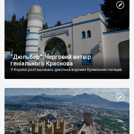
“Дюльбер”. Черговий витвір
геніального Краснова
У Кореїзі розташовано декілька відомих Кримських палаців.