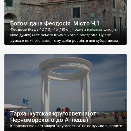
Богом дана Феодосія. Місто Ч.1
Феодосія (Кафа-12 (13) -15 (18) ст) - одне з найцікавіших (на
мою думку) міст всього Кримського півострова .Ну,але
думка в кожного своя, тому щоби розвіяти цей субєктивізм,
запрошую відвідати це
Тарханкутская кругосветка(от
Черноморского до Атлеша)
К сожалению настоящей "кругосветки" не получилось,пройти