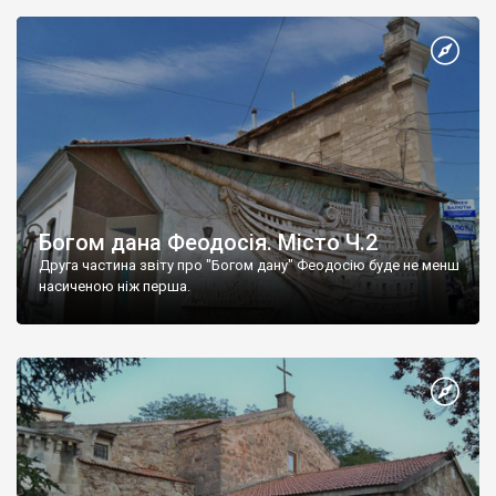
Богом дана Феодосія. Місто Ч.2
Друга частина звіту про "Богом дану" Феодосію буде не менш
насиченою ніж перша.