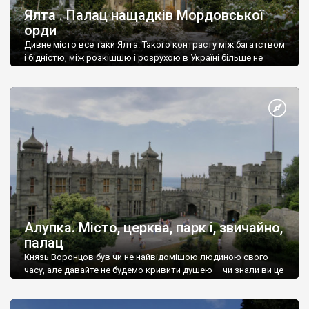
Ялта . Палац нащадків Мордовської
орди
Дивне місто все таки Ялта. Такого контрасту між багатством
і бідністю, між розкішшю і розрухою в Україні більше не
знайдеш.
Алупка. Місто, церква, парк і, звичайно,
палац
Князь Воронцов був чи не найвідомішою людиною свого
часу, але давайте не будемо кривити душею – чи знали ви це
прізвище до відвідин Алупки? Мабуть все таки ні.