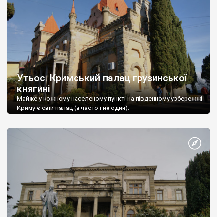
Утьос. Кримський палац грузинської
княгині
Майже у кожному населеному пункті на південному узбережжі
Криму є свій палац (а часто і не один).