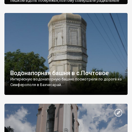
пешком вдоль побережья,поэтому совершали радиальные
вылазки из Оленевки.
Водонапорная башня в с.Почтовое
Интересную водонапорную башню посмотрели по дороге из
Симферополя в Бахчисарай.