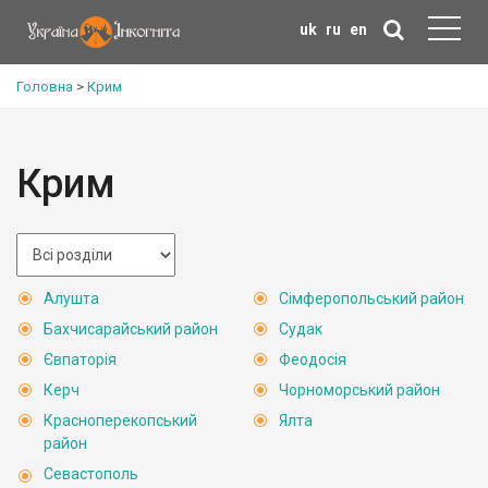
uk
ru
en
Головна
>
Крим
Крим
Алушта
Сімферопольський район
Бахчисарайський район
Судак
Євпаторія
Феодосія
Керч
Чорноморський район
Красноперекопський
Ялта
район
Севастополь