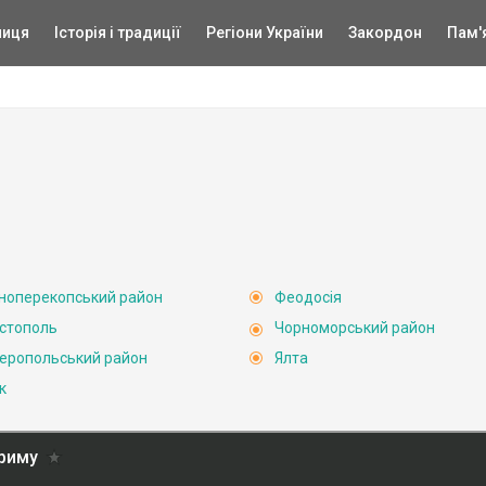
ниця
Історія і традиції
Регіони України
Закордон
Пам'
ноперекопський район
Феодосія
стополь
Чорноморський район
еропольський район
Ялта
к