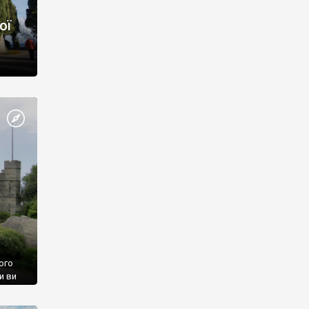
ої
ого
и ви