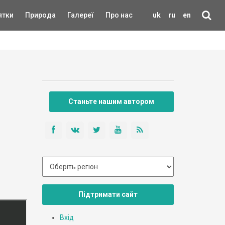
ятки
Природа
Галереї
Про нас
uk
ru
en
Станьте нашим автором
Підтримати сайт
Вхід