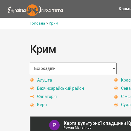
Крам
Головна
>
Крим
Крим
Алушта
Крас
Бахчисарайський район
Сева
Євпаторія
Сімф
Керч
Суда