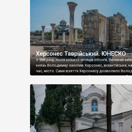
музею «Новгородський музей-заповідник» сотні арт
візантійської доби. Раритети викрадені з фондів об’
культурної спадщини ЮНЕСКО «Херсонеса Таврійсько
Офіційно – на виставку «Золото Візантії», але експер
влада в Україні вважають це лише […]
Херсонес Таврійський. ЮНЕСКО
У 988 році, після кількох місяців облоги, Великий киї
князь Володимир захопив Херсонес, візантійське, на
час, місто. Саме взяття Херсонесу дозволило Воло
диктувати свої умови візантійському імператору Вас
та одружитися з його дочкою Ганною. Цього ж року,
Херсонесі Володимир-язичник, став Василем-
християнином. А потім було Хрещення Русі. На честь
Херсонесу Таврійського названо місто […]