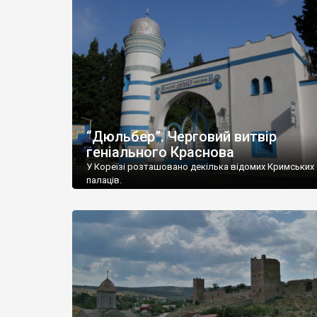
“Дюльбер”. Черговий витвір
геніального Краснова
У Кореїзі розташовано декілька відомих Кримських
палаців.