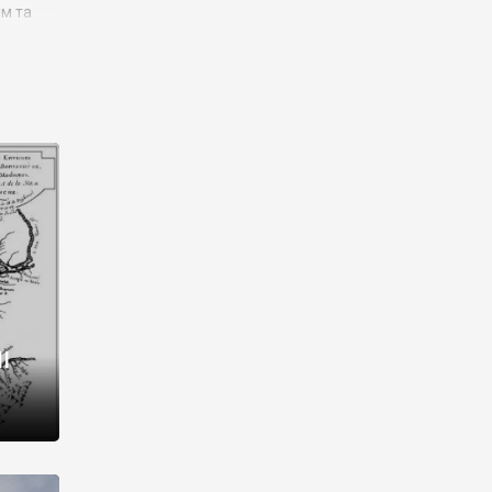
им та
ора і
є
го типу,
ей-
рний
ста:
 райони
від 2
I
і,
рукти,
 котрі