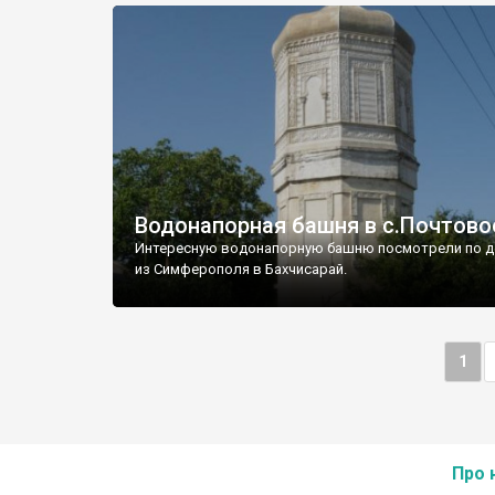
Водонапорная башня в с.Почтово
Интересную водонапорную башню посмотрели по д
из Симферополя в Бахчисарай.
1
Про 