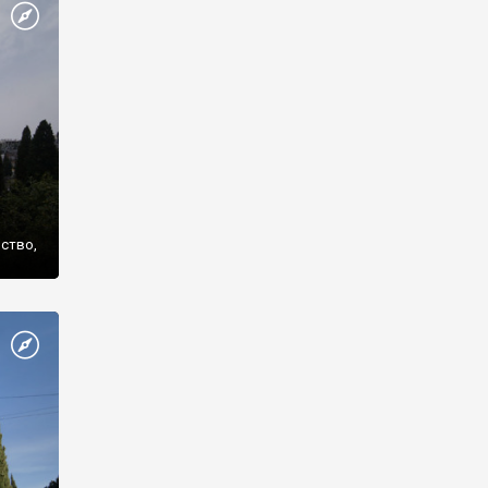
же
нство,