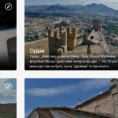
Судак
Судак... Вже чую крики в спину: "Ааа, попса! Муляжна
фортеця! Місце,туристами затерте до дір!..." Но то шо
мене ще там не було, ну не "дірявив" я там нічого...
принаймні до цього літа.