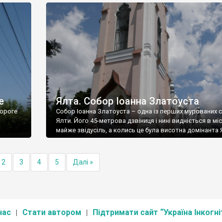
е
Ялта. Собор Іоанна Златоуста
ороге
Собор Іоанна Златоуста – одна із перших мурованих 
Ялти. Його 45-метрова дзвіниця і нині видніється в міс
майже звідусіль, а колись це була висотна домінанта 
2
3
4
5
Далі »
нас
Стати автором
Підтримати сайт “Україна Інкогні