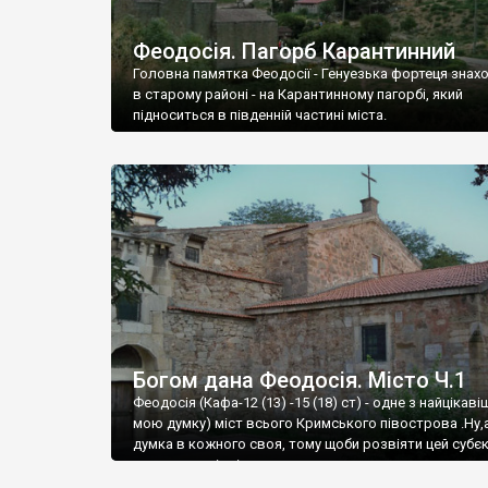
Феодосія. Пагорб Карантинний
Головна памятка Феодосії - Генуезька фортеця знах
в старому районі - на Карантинному пагорбі, який
підноситься в південній частині міста.
Богом дана Феодосія. Місто Ч.1
Феодосія (Кафа-12 (13) -15 (18) ст) - одне з найцікаві
мою думку) міст всього Кримського півострова .Ну,
думка в кожного своя, тому щоби розвіяти цей субєк
запрошую відвідати це