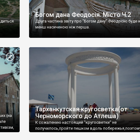
Богом дана Феодосія. Місто Ч.2
одиться
Друга частина звіту про "Богом дану" Феодосію буде 
менш насиченою ніж перша.
Тарханкутская кругосветка(от
Черноморского до Атлеша)
ших (на
але
К сожалению настоящей "кругосветки" не
тивізм,
получилось,пройти пешком вдоль побережья,поэтом
совершали радиальные вылазки из Оленевки.