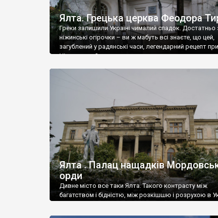
Ялта. Грецька церква Феодора Ти
Греки залишили Україні чималий спадок. Достатньо 
ніжинські огірочки – ви ж мабуть всі знаєте, що цей,
загублений у радянські часи, легендарний рецепт пр
Ніжин греки?
Ялта . Палац нащадків Мордовськ
орди
Дивне місто все таки Ялта. Такого контрасту між
багатством і бідністю, між розкішшю і розрухою в Ук
більше не знайдеш.