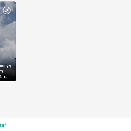
споруд
ті
Ялти.
та”