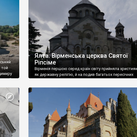
ефактів
називаються «повстяками» (postaki)…” “Вино. Крим
єкту
виробляє відмінне вино і його вдосталь: воно все ду
го».
легке біле і дуже […]
ти та
Ялта. Вірменська церква Святої
Ріпсіме
вський
 той
Вірменія першою серед країн світу прийняла христия
димиру
як державну релігію, й на подив багатьох пересічних
илю ІІ,
українців, які усіх кавказців вважають мусульманами,
 в
вірмени є відданими вірянами Христа