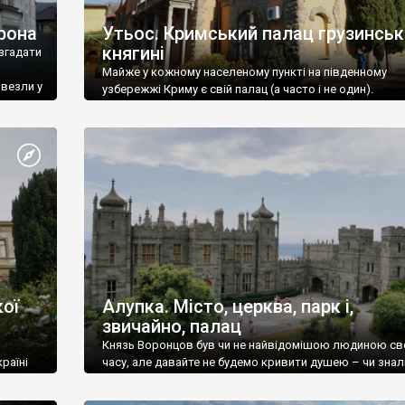
рона
Утьос. Кримський палац грузинськ
княгині
згадати
Майже у кожному населеному пункті на південному
ивезли у
узбережжі Криму є свій палац (а часто і не один).
ої
Алупка. Місто, церква, парк і,
звичайно, палац
Князь Воронцов був чи не найвідомішою людиною св
раїні
часу, але давайте не будемо кривити душею – чи знал
це прізвище до відвідин Алупки? Мабуть все таки ні.