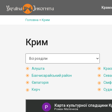
Крам
Головна
>
Крим
Крим
Алушта
Крас
Бахчисарайський район
Сева
Євпаторія
Сімф
Керч
Суда