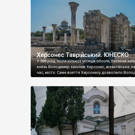
музею «Новгородський музей-заповідник» сотні арт
візантійської доби. Раритети викрадені з фондів об’
культурної спадщини ЮНЕСКО «Херсонеса Таврійсько
Офіційно – на виставку «Золото Візантії», але експер
влада в Україні вважають це лише […]
Херсонес Таврійський. ЮНЕСКО
У 988 році, після кількох місяців облоги, Великий киї
князь Володимир захопив Херсонес, візантійське, на
час, місто. Саме взяття Херсонесу дозволило Воло
диктувати свої умови візантійському імператору Вас
та одружитися з його дочкою Ганною. Цього ж року,
Херсонесі Володимир-язичник, став Василем-
християнином. А потім було Хрещення Русі. На честь
Херсонесу Таврійського названо місто […]