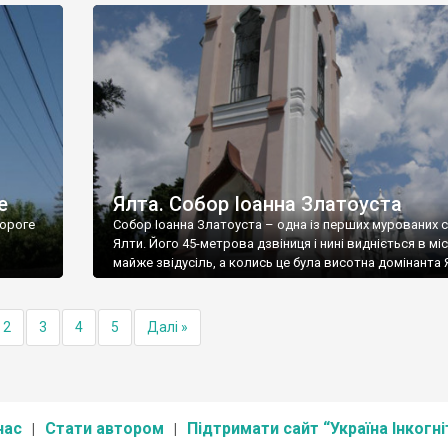
е
Ялта. Собор Іоанна Златоуста
ороге
Собор Іоанна Златоуста – одна із перших мурованих 
Ялти. Його 45-метрова дзвіниця і нині видніється в міс
майже звідусіль, а колись це була висотна домінанта 
2
3
4
5
Далі »
нас
Стати автором
Підтримати сайт “Україна Інкогні