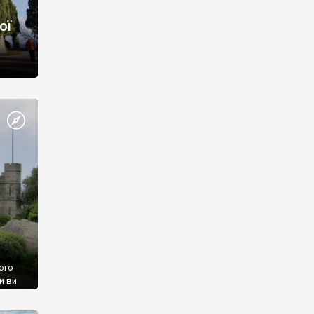
ої
ого
и ви