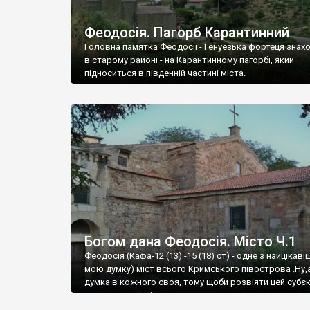
Феодосія. Пагорб Карантинний
Головна памятка Феодосії - Генуезька фортеця знах
в старому районі - на Карантинному пагорбі, який
підноситься в південній частині міста.
Богом дана Феодосія. Місто Ч.1
Феодосія (Кафа-12 (13) -15 (18) ст) - одне з найцікаві
мою думку) міст всього Кримського півострова .Ну,
думка в кожного своя, тому щоби розвіяти цей субєк
запрошую відвідати це