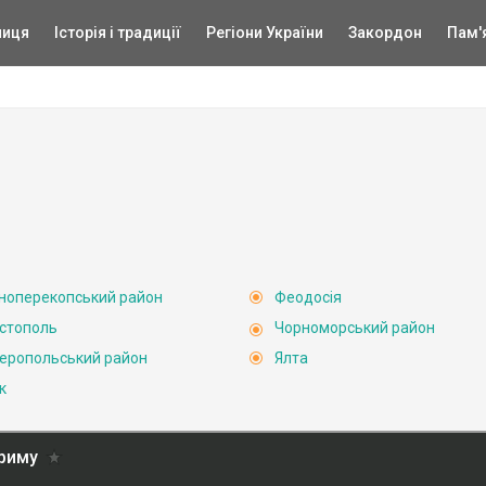
ниця
Історія і традиції
Регіони України
Закордон
Пам'
ноперекопський район
Феодосія
стополь
Чорноморський район
еропольський район
Ялта
к