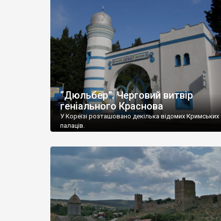
“Дюльбер”. Черговий витвір
геніального Краснова
У Кореїзі розташовано декілька відомих Кримських
палаців.