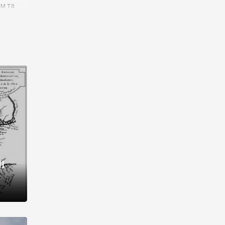
им та
ора і
є
го типу,
ей-
рний
ста:
 райони
від 2
I
і,
рукти,
 котрі