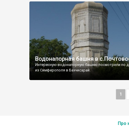
Водонапорная башня в с.Почтово
Интересную водонапорную башню посмотрели по д
из Симферополя в Бахчисарай.
1
Про 