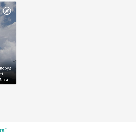
споруд
ті
Ялти.
та”