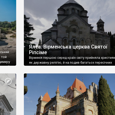
ефактів
називаються «повстяками» (postaki)…” “Вино. Крим
єкту
виробляє відмінне вино і його вдосталь: воно все ду
го».
легке біле і дуже […]
ти та
Ялта. Вірменська церква Святої
Ріпсіме
вський
 той
Вірменія першою серед країн світу прийняла христия
димиру
як державну релігію, й на подив багатьох пересічних
илю ІІ,
українців, які усіх кавказців вважають мусульманами,
 в
вірмени є відданими вірянами Христа