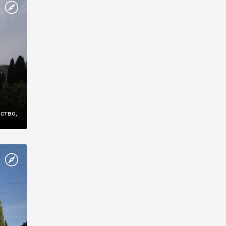
же
нство,