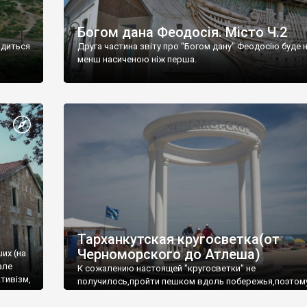
Богом дана Феодосія. Місто Ч.2
одиться
Друга частина звіту про "Богом дану" Феодосію буде 
менш насиченою ніж перша.
Тарханкутская кругосветка(от
Черноморского до Атлеша)
ших (на
але
К сожалению настоящей "кругосветки" не
тивізм,
получилось,пройти пешком вдоль побережья,поэтом
совершали радиальные вылазки из Оленевки.