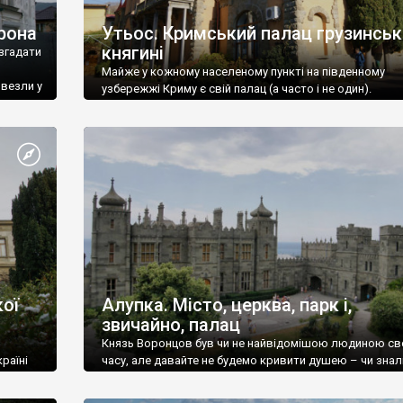
рона
Утьос. Кримський палац грузинськ
княгині
згадати
Майже у кожному населеному пункті на південному
ивезли у
узбережжі Криму є свій палац (а часто і не один).
ої
Алупка. Місто, церква, парк і,
звичайно, палац
Князь Воронцов був чи не найвідомішою людиною св
раїні
часу, але давайте не будемо кривити душею – чи знал
це прізвище до відвідин Алупки? Мабуть все таки ні.