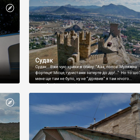
Судак
Судак... Вже чую крики в спину: "Ааа, попса! Муляжна
фортеця! Місце,туристами затерте до дір!..." Но то шо
мене ще там не було, ну не "дірявив" я там нічого...
принаймні до цього літа.