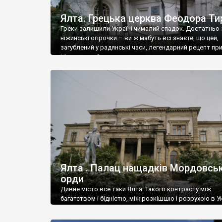
Ялта. Грецька церква Феодора Ти
Греки залишили Україні чималий спадок. Достатньо 
ніжинські огірочки – ви ж мабуть всі знаєте, що цей,
загублений у радянські часи, легендарний рецепт пр
Ніжин греки?
Ялта . Палац нащадків Мордовськ
орди
Дивне місто все таки Ялта. Такого контрасту між
багатством і бідністю, між розкішшю і розрухою в Ук
більше не знайдеш.