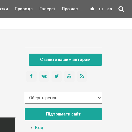
ятки
Природа
Галереї
Про нас
uk
ru
en
Станьте нашим автором
Підтримати сайт
Вхід