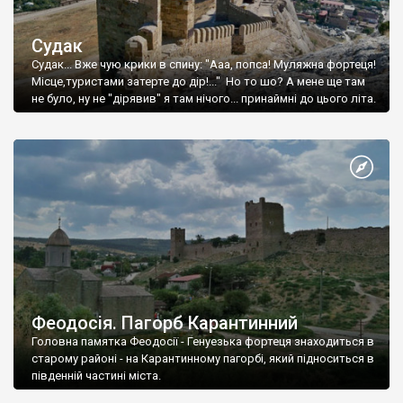
Судак
Судак... Вже чую крики в спину: "Ааа, попса! Муляжна фортеця!
Місце,туристами затерте до дір!..." Но то шо? А мене ще там
не було, ну не "дірявив" я там нічого... принаймні до цього літа.
Феодосія. Пагорб Карантинний
Головна памятка Феодосії - Генуезька фортеця знаходиться в
старому районі - на Карантинному пагорбі, який підноситься в
південній частині міста.