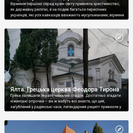
Вірменія першою серед країн світу прийняла християнство,
як державну релігію, й на подив багатьох пересічних
українців, які усіх кавказців вважають мусульманами, вірмени
є відданими вірянами Христа
Ялта. Грецька церква Феодора Тирона
Греки залишили Україні чималий спадок. Достатньо згадати
ніжинські огірочки – ви ж мабуть всі знаєте, що цей,
загублений у радянські часи, легендарний рецепт привезли у
Ніжин греки?