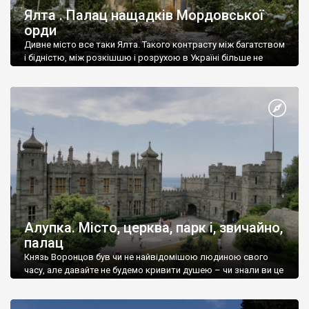
Ялта . Палац нащадків Мордовської
орди
Дивне місто все таки Ялта. Такого контрасту між багатством
і бідністю, між розкішшю і розрухою в Україні більше не
знайдеш.
Алупка. Місто, церква, парк і, звичайно,
палац
Князь Воронцов був чи не найвідомішою людиною свого
часу, але давайте не будемо кривити душею – чи знали ви це
прізвище до відвідин Алупки? Мабуть все таки ні.