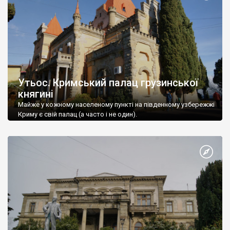
Утьос. Кримський палац грузинської
княгині
Майже у кожному населеному пункті на південному узбережжі
Криму є свій палац (а часто і не один).