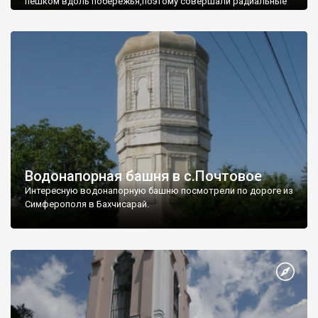
пешком вдоль побережья,поэтому совершали радиальные
вылазки из Оленевки.
Водонапорная башня в с.Почтовое
Интересную водонапорную башню посмотрели по дороге из
Симферополя в Бахчисарай.