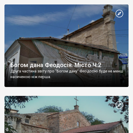
Богом дана Феодосія. Місто Ч.2
Друга частина звіту про "Богом дану" Феодосію буде не менш
насиченою ніж перша.