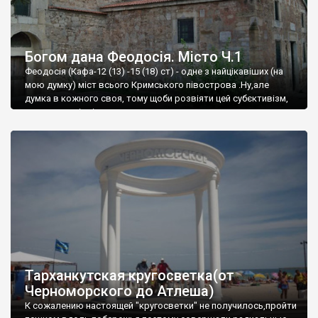
Богом дана Феодосія. Місто Ч.1
Феодосія (Кафа-12 (13) -15 (18) ст) - одне з найцікавіших (на
мою думку) міст всього Кримського півострова .Ну,але
думка в кожного своя, тому щоби розвіяти цей субєктивізм,
запрошую відвідати це
Тарханкутская кругосветка(от
Черноморского до Атлеша)
К сожалению настоящей "кругосветки" не получилось,пройти