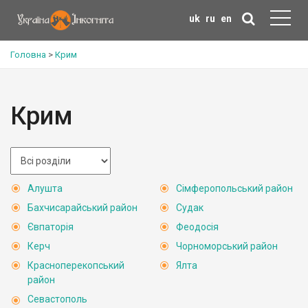
uk
ru
en
Головна
>
Крим
Крим
Алушта
Сімферопольський район
Бахчисарайський район
Судак
Євпаторія
Феодосія
Керч
Чорноморський район
Красноперекопський
Ялта
район
Севастополь