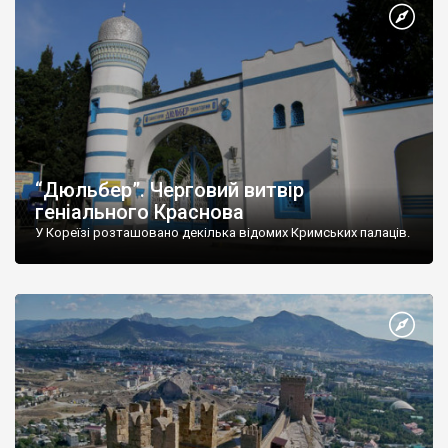
“Дюльбер”. Черговий витвір
геніального Краснова
У Кореїзі розташовано декілька відомих Кримських палаців.