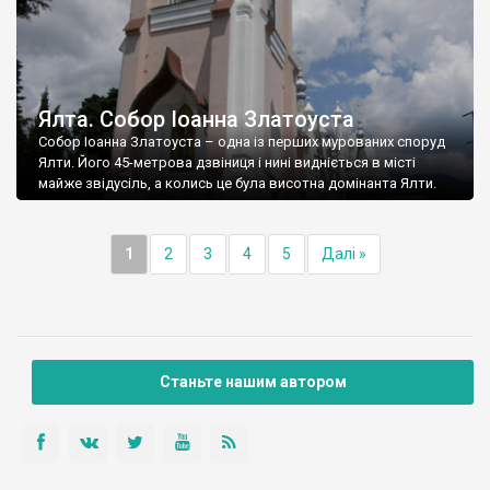
Ялта. Собор Іоанна Златоуста
Собор Іоанна Златоуста – одна із перших мурованих споруд
Ялти. Його 45-метрова дзвіниця і нині видніється в місті
майже звідусіль, а колись це була висотна домінанта Ялти.
1
2
3
4
5
Далі »
Станьте нашим автором