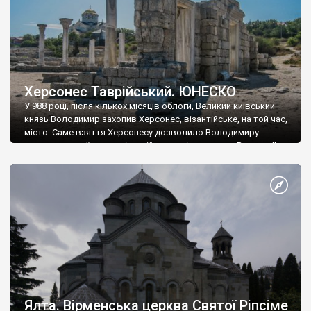
Херсонес Таврійський. ЮНЕСКО
У 988 році, після кількох місяців облоги, Великий київський
князь Володимир захопив Херсонес, візантійське, на той час,
місто. Саме взяття Херсонесу дозволило Володимиру
диктувати свої умови візантійському імператору Василю ІІ, та
одружитися з його дочкою Ганною. Цього ж року, в
Херсонесі Володимир-язичник, став Василем-християнином.
А потім було Хрещення Русі. На честь Херсонесу Таврійського
названо місто […]
Ялта. Вірменська церква Святої Ріпсіме