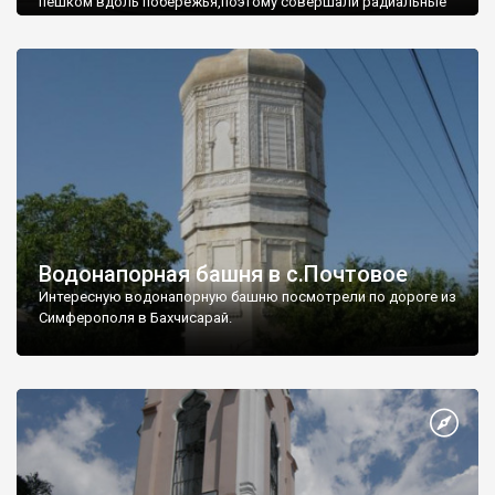
пешком вдоль побережья,поэтому совершали радиальные
вылазки из Оленевки.
Водонапорная башня в с.Почтовое
Интересную водонапорную башню посмотрели по дороге из
Симферополя в Бахчисарай.