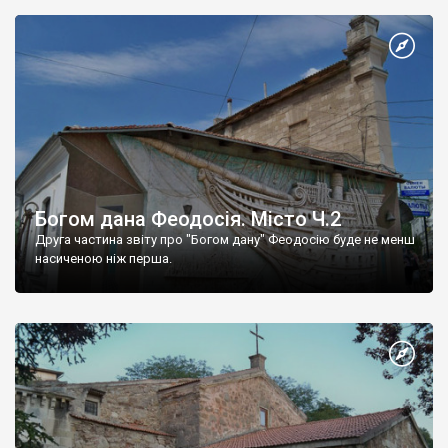
Богом дана Феодосія. Місто Ч.2
Друга частина звіту про "Богом дану" Феодосію буде не менш
насиченою ніж перша.