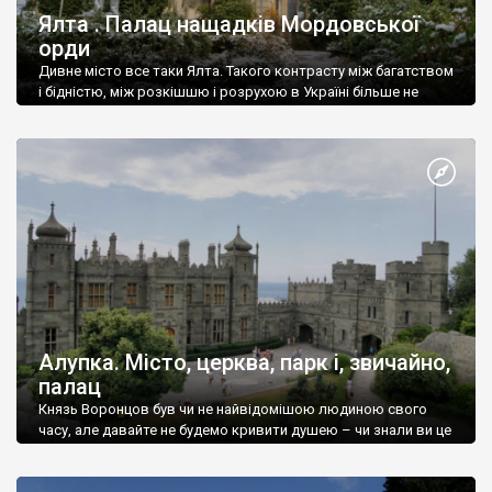
Ялта . Палац нащадків Мордовської
орди
Дивне місто все таки Ялта. Такого контрасту між багатством
і бідністю, між розкішшю і розрухою в Україні більше не
знайдеш.
Алупка. Місто, церква, парк і, звичайно,
палац
Князь Воронцов був чи не найвідомішою людиною свого
часу, але давайте не будемо кривити душею – чи знали ви це
прізвище до відвідин Алупки? Мабуть все таки ні.