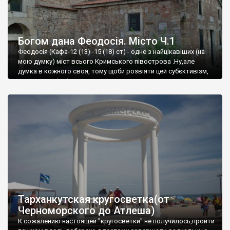
Богом дана Феодосія. Місто Ч.1
Феодосія (Кафа-12 (13) -15 (18) ст) - одне з найцікавіших (на
мою думку) міст всього Кримського півострова .Ну,але
думка в кожного своя, тому щоби розвіяти цей субєктивізм,
запрошую відвідати це
Тарханкутская кругосветка(от
Черноморского до Атлеша)
К сожалению настоящей "кругосветки" не получилось,пройти