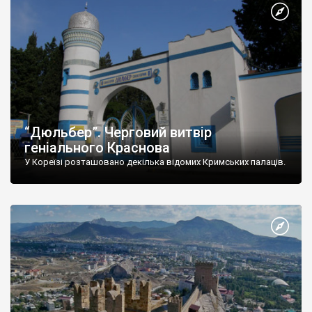
“Дюльбер”. Черговий витвір
геніального Краснова
У Кореїзі розташовано декілька відомих Кримських палаців.