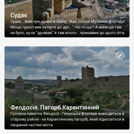
Судак
Судак... Вже чую крики в спину: "Ааа, попса! Муляжна фортеця!
Місце,туристами затерте до дір!..." Но то шо? А мене ще там
не було, ну не "дірявив" я там нічого... принаймні до цього літа.
Феодосія. Пагорб Карантинний
Головна памятка Феодосії - Генуезька фортеця знаходиться в
старому районі - на Карантинному пагорбі, який підноситься в
південній частині міста.