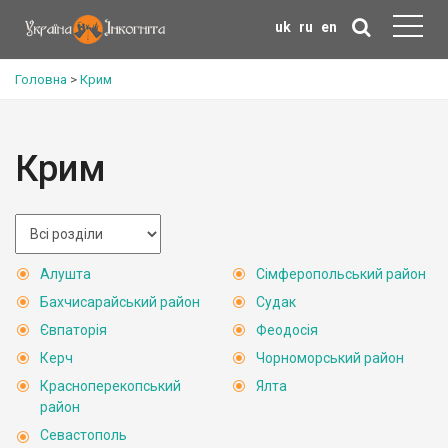
uk
ru
en
Головна
>
Крим
Крим
Алушта
Сімферопольський район
Бахчисарайський район
Судак
Євпаторія
Феодосія
Керч
Чорноморський район
Красноперекопський
Ялта
район
Севастополь