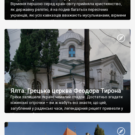
Вірменія першою серед країн світу прийняла християнство,
як державну релігію, й на подив багатьох пересічних
українців, які усіх кавказців вважають мусульманами, вірмени
є відданими вірянами Христа
Ялта. Грецька церква Феодора Тирона
Греки залишили Україні чималий спадок. Достатньо згадати
ніжинські огірочки – ви ж мабуть всі знаєте, що цей,
загублений у радянські часи, легендарний рецепт привезли у
Ніжин греки?