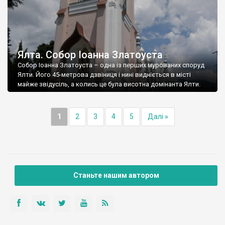
Ялта. Собор Іоанна Златоуста
Собор Іоанна Златоуста – одна із перших мурованих споруд
Ялти. Його 45-метрова дзвіниця і нині видніється в місті
майже звідусіль, а колись це була висотна домінанта Ялти.
1
2
3
4
5
Далі »
Станьте нашим автором