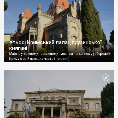
Утьос. Кримський палац грузинської
княгині
Майже у кожному населеному пункті на південному узбережжі
Криму є свій палац (а часто і не один).