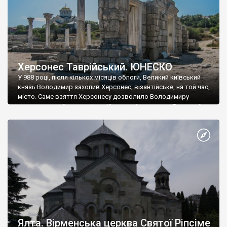
Херсонес Таврійський. ЮНЕСКО
У 988 році, після кількох місяців облоги, Великий київський
князь Володимир захопив Херсонес, візантійське, на той час,
місто. Саме взяття Херсонесу дозволило Володимиру
диктувати свої умови візантійському імператору Василю ІІ, та
одружитися з його дочкою Ганною. Цього ж року, в
Херсонесі Володимир-язичник, став Василем-християнином.
А потім було Хрещення Русі. На честь Херсонесу Таврійського
названо місто […]
Ялта. Вірменська церква Святої Ріпсіме