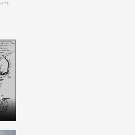
им та
ора і
є
го типу,
ей-
рний
ста:
 райони
від 2
I
і,
рукти,
 котрі