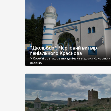
“Дюльбер”. Черговий витвір
геніального Краснова
У Кореїзі розташовано декілька відомих Кримських
палаців.