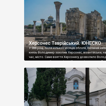
музею «Новгородський музей-заповідник» сотні арт
візантійської доби. Раритети викрадені з фондів об’
культурної спадщини ЮНЕСКО «Херсонеса Таврійсько
Офіційно – на виставку «Золото Візантії», але експер
влада в Україні вважають це лише […]
Херсонес Таврійський. ЮНЕСКО
У 988 році, після кількох місяців облоги, Великий киї
князь Володимир захопив Херсонес, візантійське, на
час, місто. Саме взяття Херсонесу дозволило Воло
диктувати свої умови візантійському імператору Вас
та одружитися з його дочкою Ганною. Цього ж року,
Херсонесі Володимир-язичник, став Василем-
християнином. А потім було Хрещення Русі. На честь
Херсонесу Таврійського названо місто […]