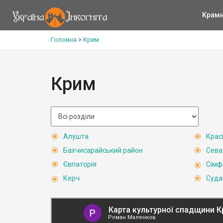
Крам
Головна
>
Крим
Крим
Алушта
Крас
Бахчисарайський район
Сева
Євпаторія
Сімф
Керч
Суда