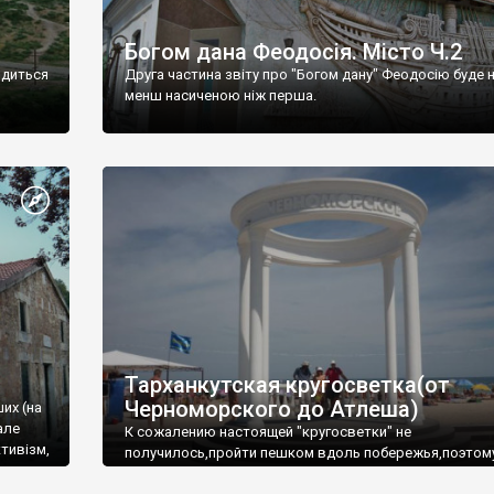
Богом дана Феодосія. Місто Ч.2
одиться
Друга частина звіту про "Богом дану" Феодосію буде 
менш насиченою ніж перша.
Тарханкутская кругосветка(от
Черноморского до Атлеша)
ших (на
але
К сожалению настоящей "кругосветки" не
тивізм,
получилось,пройти пешком вдоль побережья,поэтом
совершали радиальные вылазки из Оленевки.