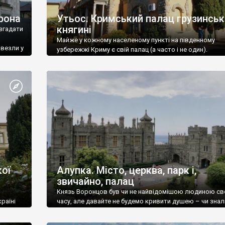
рона
Утьос. Кримський палац грузинськ
княгині
згадати
Майже у кожному населеному пункті на південному
ивезли у
узбережжі Криму є свій палац (а часто і не один).
ої
Алупка. Місто, церква, парк і,
звичайно, палац
Князь Воронцов був чи не найвідомішою людиною св
раїні
часу, але давайте не будемо кривити душею – чи знал
це прізвище до відвідин Алупки? Мабуть все таки ні.