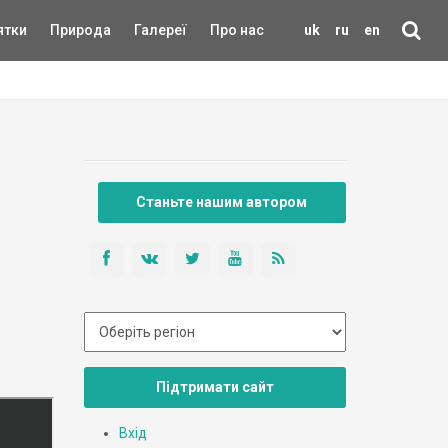
ятки
Природа
Галереї
Про нас
uk
ru
en
Станьте нашим автором
Підтримати сайт
Вхід