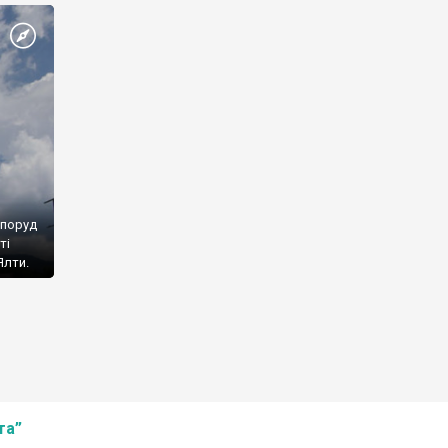
споруд
ті
Ялти.
та”