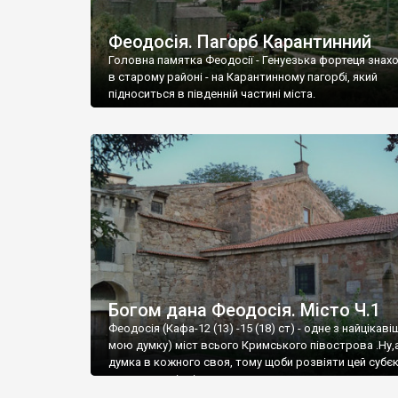
Феодосія. Пагорб Карантинний
Головна памятка Феодосії - Генуезька фортеця знах
в старому районі - на Карантинному пагорбі, який
підноситься в південній частині міста.
Богом дана Феодосія. Місто Ч.1
Феодосія (Кафа-12 (13) -15 (18) ст) - одне з найцікаві
мою думку) міст всього Кримського півострова .Ну,
думка в кожного своя, тому щоби розвіяти цей субєк
запрошую відвідати це