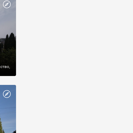
же
нство,