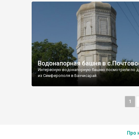
Водонапорная башня в с.Почтово
Интересную водонапорную башню посмотрели по д
из Симферополя в Бахчисарай.
1
Про 