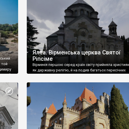
ефактів
називаються «повстяками» (postaki)…” “Вино. Крим
єкту
виробляє відмінне вино і його вдосталь: воно все ду
го».
легке біле і дуже […]
ти та
Ялта. Вірменська церква Святої
Ріпсіме
вський
 той
Вірменія першою серед країн світу прийняла христия
димиру
як державну релігію, й на подив багатьох пересічних
илю ІІ,
українців, які усіх кавказців вважають мусульманами,
 в
вірмени є відданими вірянами Христа