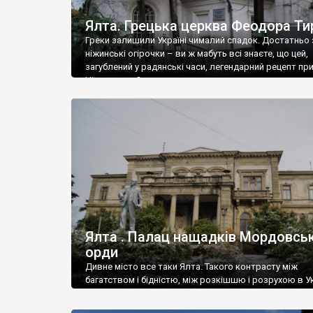
Ялта. Грецька церква Феодора Ти
Греки залишили Україні чималий спадок. Достатньо 
ніжинські огірочки – ви ж мабуть всі знаєте, що цей,
загублений у радянські часи, легендарний рецепт пр
Ніжин греки?
Ялта . Палац нащадків Мордовськ
орди
Дивне місто все таки Ялта. Такого контрасту між
багатством і бідністю, між розкішшю і розрухою в Ук
більше не знайдеш.