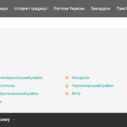
ниця
Історія і традиції
Регіони України
Закордон
Пам'
ноперекопський район
Феодосія
стополь
Чорноморський район
еропольський район
Ялта
к