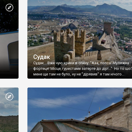
Судак
Судак... Вже чую крики в спину: "Ааа, попса! Муляжна
фортеця! Місце,туристами затерте до дір!..." Но то шо
мене ще там не було, ну не "дірявив" я там нічого...
принаймні до цього літа.