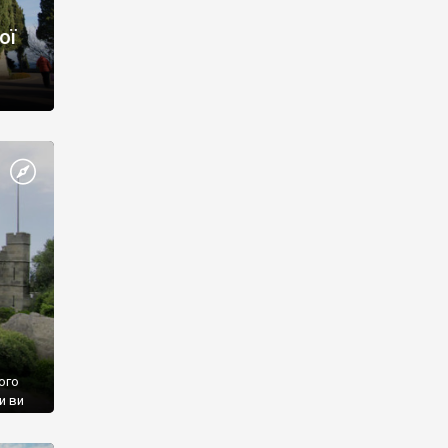
ої
ого
и ви