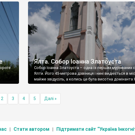
е
Ялта. Собор Іоанна Златоуста
ороге
Собор Іоанна Златоуста – одна із перших мурованих 
Ялти. Його 45-метрова дзвіниця і нині видніється в міс
майже звідусіль, а колись це була висотна домінанта 
2
3
4
5
Далі »
нас
Стати автором
Підтримати сайт “Україна Інкогні