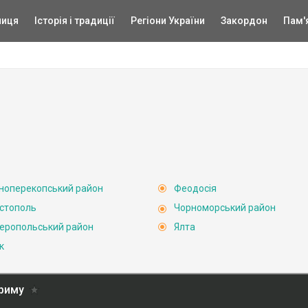
ниця
Історія і традиції
Регіони України
Закордон
Пам'
ноперекопський район
Феодосія
стополь
Чорноморський район
еропольський район
Ялта
к