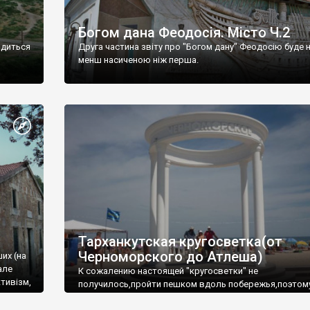
Богом дана Феодосія. Місто Ч.2
одиться
Друга частина звіту про "Богом дану" Феодосію буде 
менш насиченою ніж перша.
Тарханкутская кругосветка(от
Черноморского до Атлеша)
ших (на
але
К сожалению настоящей "кругосветки" не
тивізм,
получилось,пройти пешком вдоль побережья,поэтом
совершали радиальные вылазки из Оленевки.