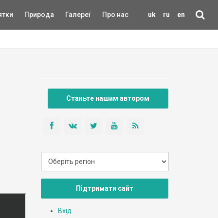
ятки
Природа
Галереї
Про нас
uk
ru
en
Станьте нашим автором
Підтримати сайт
Вхід