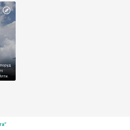
споруд
ті
Ялти.
та”