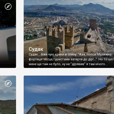
Судак
Судак... Вже чую крики в спину: "Ааа, попса! Муляжна
фортеця! Місце,туристами затерте до дір!..." Но то шо
мене ще там не було, ну не "дірявив" я там нічого...
принаймні до цього літа.