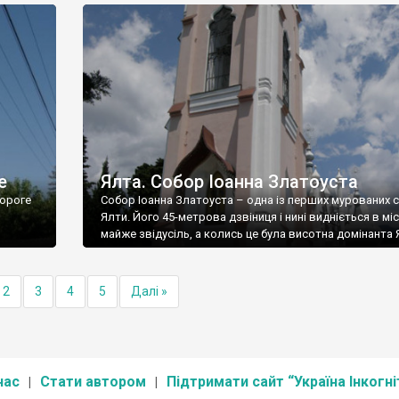
е
Ялта. Собор Іоанна Златоуста
ороге
Собор Іоанна Златоуста – одна із перших мурованих 
Ялти. Його 45-метрова дзвіниця і нині видніється в міс
майже звідусіль, а колись це була висотна домінанта 
2
3
4
5
Далі »
нас
Стати автором
Підтримати сайт “Україна Інкогні