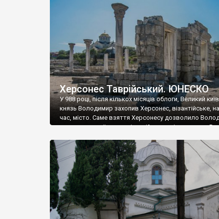
музею «Новгородський музей-заповідник» сотні арт
візантійської доби. Раритети викрадені з фондів об’
культурної спадщини ЮНЕСКО «Херсонеса Таврійсько
Офіційно – на виставку «Золото Візантії», але експер
влада в Україні вважають це лише […]
Херсонес Таврійський. ЮНЕСКО
У 988 році, після кількох місяців облоги, Великий киї
князь Володимир захопив Херсонес, візантійське, на
час, місто. Саме взяття Херсонесу дозволило Воло
диктувати свої умови візантійському імператору Вас
та одружитися з його дочкою Ганною. Цього ж року,
Херсонесі Володимир-язичник, став Василем-
християнином. А потім було Хрещення Русі. На честь
Херсонесу Таврійського названо місто […]