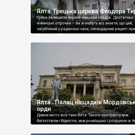
Ялта. Грецька церква Феодора Ти
Греки залишили Україні чималий спадок. Достатньо 
ніжинські огірочки – ви ж мабуть всі знаєте, що цей,
загублений у радянські часи, легендарний рецепт пр
Ніжин греки?
Ялта . Палац нащадків Мордовськ
орди
Дивне місто все таки Ялта. Такого контрасту між
багатством і бідністю, між розкішшю і розрухою в Ук
більше не знайдеш.