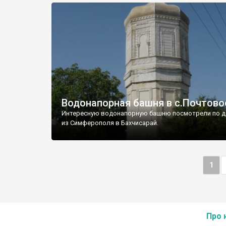
Водонапорная башня в с.Почтово
Интересную водонапорную башню посмотрели по д
из Симферополя в Бахчисарай.
1
Про 