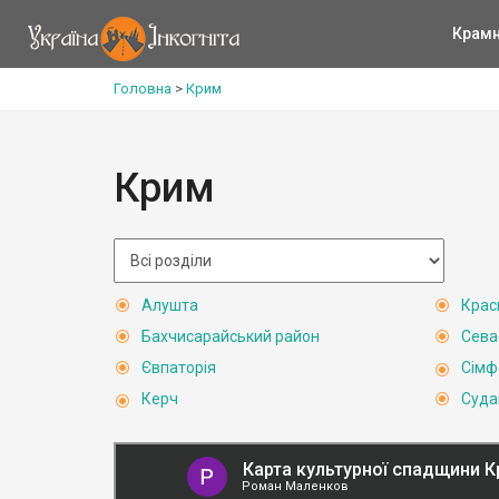
Крам
Головна
>
Крим
Крим
Алушта
Крас
Бахчисарайський район
Сева
Євпаторія
Сімф
Керч
Суда