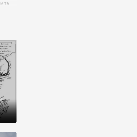
им та
ора і
є
го типу,
ей-
рний
ста:
 райони
від 2
I
і,
рукти,
 котрі