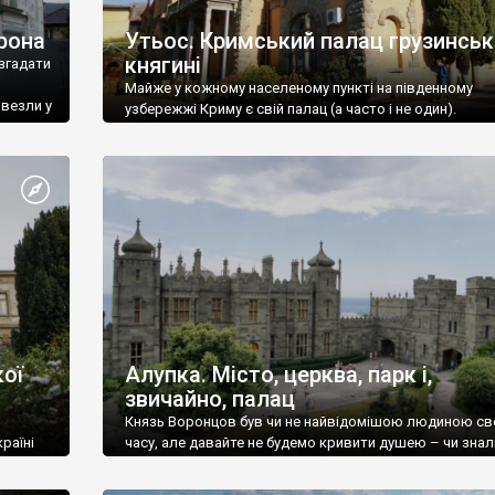
рона
Утьос. Кримський палац грузинськ
княгині
згадати
Майже у кожному населеному пункті на південному
ивезли у
узбережжі Криму є свій палац (а часто і не один).
ої
Алупка. Місто, церква, парк і,
звичайно, палац
Князь Воронцов був чи не найвідомішою людиною св
раїні
часу, але давайте не будемо кривити душею – чи знал
це прізвище до відвідин Алупки? Мабуть все таки ні.