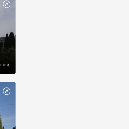
же
нство,