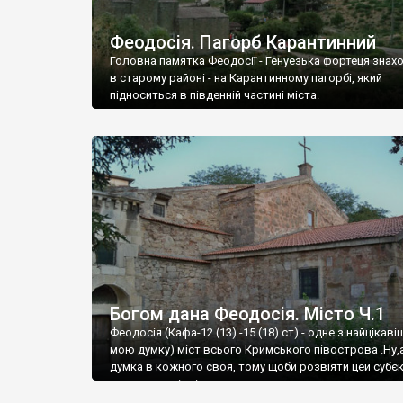
Феодосія. Пагорб Карантинний
Головна памятка Феодосії - Генуезька фортеця знах
в старому районі - на Карантинному пагорбі, який
підноситься в південній частині міста.
Богом дана Феодосія. Місто Ч.1
Феодосія (Кафа-12 (13) -15 (18) ст) - одне з найцікаві
мою думку) міст всього Кримського півострова .Ну,
думка в кожного своя, тому щоби розвіяти цей субєк
запрошую відвідати це