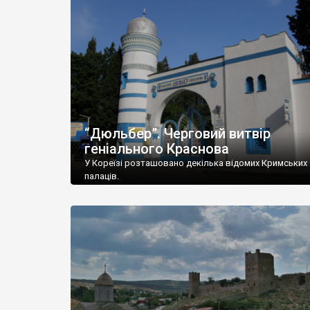
“Дюльбер”. Черговий витвір
геніального Краснова
У Кореїзі розташовано декілька відомих Кримських
палаців.