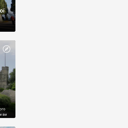
ої
ого
и ви