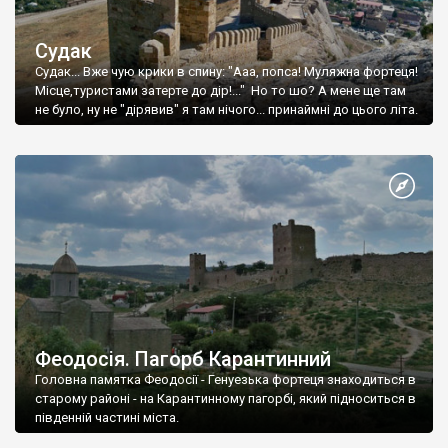
Судак
Судак... Вже чую крики в спину: "Ааа, попса! Муляжна фортеця!
Місце,туристами затерте до дір!..." Но то шо? А мене ще там
не було, ну не "дірявив" я там нічого... принаймні до цього літа.
Феодосія. Пагорб Карантинний
Головна памятка Феодосії - Генуезька фортеця знаходиться в
старому районі - на Карантинному пагорбі, який підноситься в
південній частині міста.