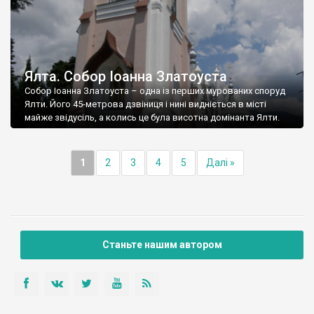
Ялта. Собор Іоанна Златоуста
Собор Іоанна Златоуста – одна із перших мурованих споруд
Ялти. Його 45-метрова дзвіниця і нині видніється в місті
майже звідусіль, а колись це була висотна домінанта Ялти.
1
2
3
4
5
Далі »
Станьте нашим автором