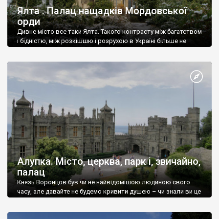
Ялта . Палац нащадків Мордовської
орди
Дивне місто все таки Ялта. Такого контрасту між багатством
і бідністю, між розкішшю і розрухою в Україні більше не
знайдеш.
Алупка. Місто, церква, парк і, звичайно,
палац
Князь Воронцов був чи не найвідомішою людиною свого
часу, але давайте не будемо кривити душею – чи знали ви це
прізвище до відвідин Алупки? Мабуть все таки ні.