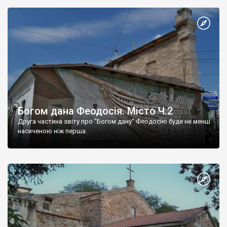
Богом дана Феодосія. Місто Ч.2
Друга частина звіту про "Богом дану" Феодосію буде не менш
насиченою ніж перша.