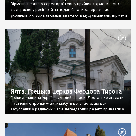
Вірменія першою серед країн світу прийняла християнство,
як державну релігію, й на подив багатьох пересічних
українців, які усіх кавказців вважають мусульманами, вірмени
є відданими вірянами Христа
Ялта. Грецька церква Феодора Тирона
Греки залишили Україні чималий спадок. Достатньо згадати
ніжинські огірочки – ви ж мабуть всі знаєте, що цей,
загублений у радянські часи, легендарний рецепт привезли у
Ніжин греки?