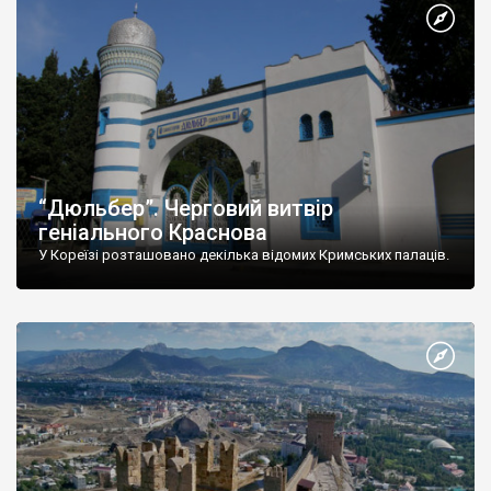
“Дюльбер”. Черговий витвір
геніального Краснова
У Кореїзі розташовано декілька відомих Кримських палаців.