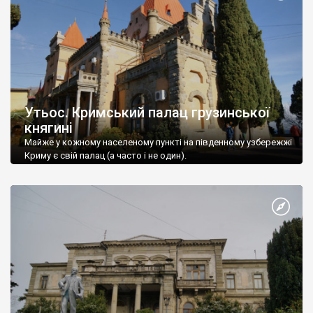
Утьос. Кримський палац грузинської
княгині
Майже у кожному населеному пункті на південному узбережжі
Криму є свій палац (а часто і не один).