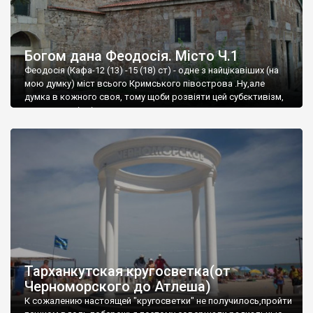
Богом дана Феодосія. Місто Ч.1
Феодосія (Кафа-12 (13) -15 (18) ст) - одне з найцікавіших (на
мою думку) міст всього Кримського півострова .Ну,але
думка в кожного своя, тому щоби розвіяти цей субєктивізм,
запрошую відвідати це
Тарханкутская кругосветка(от
Черноморского до Атлеша)
К сожалению настоящей "кругосветки" не получилось,пройти