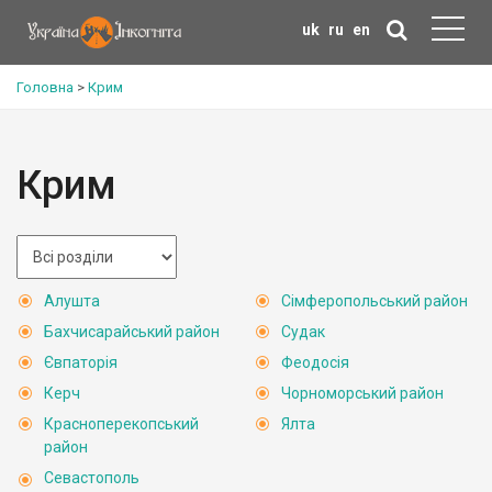
uk
ru
en
Головна
>
Крим
Крим
Алушта
Сімферопольський район
Бахчисарайський район
Судак
Євпаторія
Феодосія
Керч
Чорноморський район
Красноперекопський
Ялта
район
Севастополь