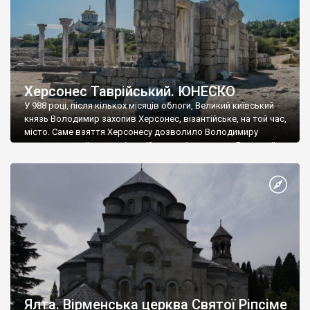
Херсонес Таврійський. ЮНЕСКО
У 988 році, після кількох місяців облоги, Великий київський
князь Володимир захопив Херсонес, візантійське, на той час,
місто. Саме взяття Херсонесу дозволило Володимиру
диктувати свої умови візантійському імператору Василю ІІ, та
одружитися з його дочкою Ганною. Цього ж року, в
Херсонесі Володимир-язичник, став Василем-християнином.
А потім було Хрещення Русі. На честь Херсонесу Таврійського
названо місто […]
Ялта. Вірменська церква Святої Ріпсіме