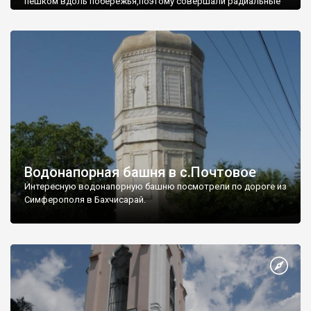
пешком вдоль побережья,поэтому совершали радиальные
вылазки из Оленевки.
Водонапорная башня в с.Почтовое
Интересную водонапорную башню посмотрели по дороге из
Симферополя в Бахчисарай.