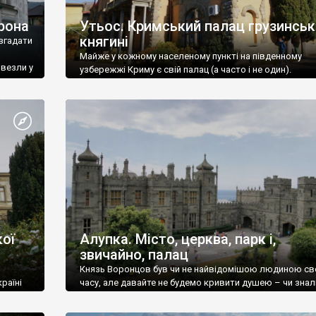
рона
Утьос. Кримський палац грузинськ
княгині
згадати
Майже у кожному населеному пункті на південному
ивезли у
узбережжі Криму є свій палац (а часто і не один).
ої
Алупка. Місто, церква, парк і,
звичайно, палац
Князь Воронцов був чи не найвідомішою людиною св
раїні
часу, але давайте не будемо кривити душею – чи знал
це прізвище до відвідин Алупки? Мабуть все таки ні.