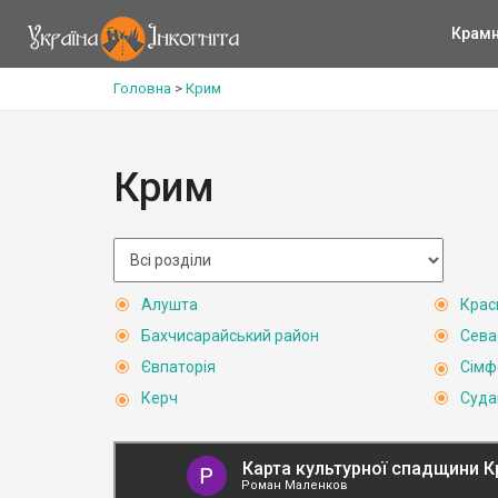
Крам
Головна
>
Крим
Крим
Алушта
Крас
Бахчисарайський район
Сева
Євпаторія
Сімф
Керч
Суда