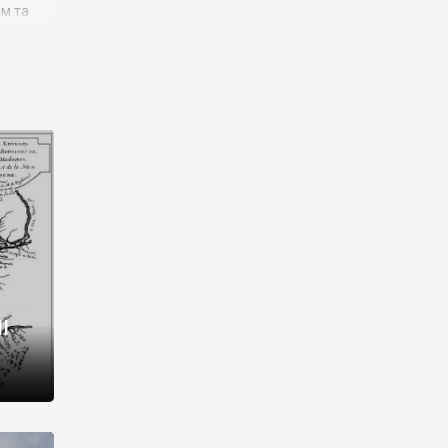
им та
ора і
є
го типу,
ей-
рний
ста:
 райони
від 2
I
і,
рукти,
 котрі