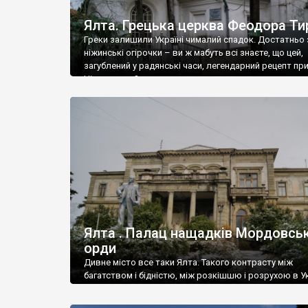
Ялта. Грецька церква Феодора Ти
Греки залишили Україні чималий спадок. Достатньо 
ніжинські огірочки – ви ж мабуть всі знаєте, що цей,
загублений у радянські часи, легендарний рецепт пр
Ніжин греки?
Ялта . Палац нащадків Мордовськ
орди
Дивне місто все таки Ялта. Такого контрасту між
багатством і бідністю, між розкішшю і розрухою в Ук
більше не знайдеш.