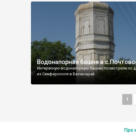
Водонапорная башня в с.Почтово
Интересную водонапорную башню посмотрели по д
из Симферополя в Бахчисарай.
1
Про 