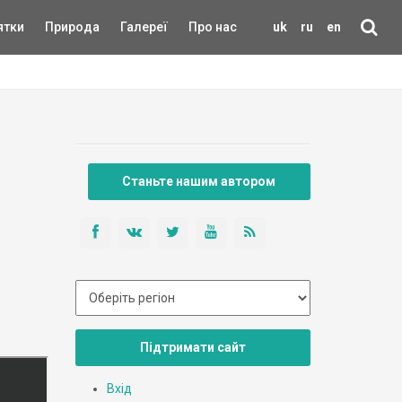
ятки
Природа
Галереї
Про нас
uk
ru
en
Станьте нашим автором
Підтримати сайт
Вхід