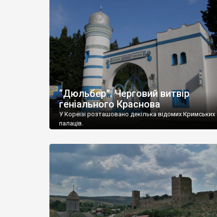
“Дюльбер”. Черговий витвір
геніального Краснова
У Кореїзі розташовано декілька відомих Кримських
палаців.