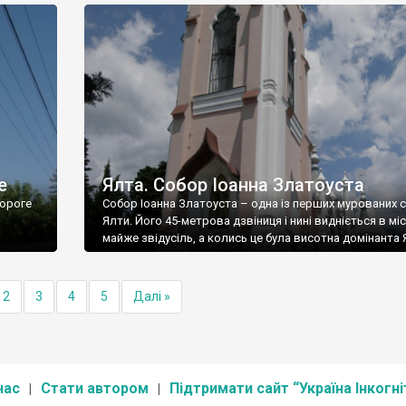
е
Ялта. Собор Іоанна Златоуста
ороге
Собор Іоанна Златоуста – одна із перших мурованих 
Ялти. Його 45-метрова дзвіниця і нині видніється в міс
майже звідусіль, а колись це була висотна домінанта 
2
3
4
5
Далі »
нас
Стати автором
Підтримати сайт “Україна Інкогні