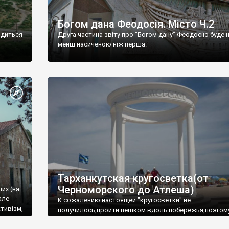
Богом дана Феодосія. Місто Ч.2
одиться
Друга частина звіту про "Богом дану" Феодосію буде 
менш насиченою ніж перша.
Тарханкутская кругосветка(от
Черноморского до Атлеша)
ших (на
але
К сожалению настоящей "кругосветки" не
тивізм,
получилось,пройти пешком вдоль побережья,поэтом
совершали радиальные вылазки из Оленевки.