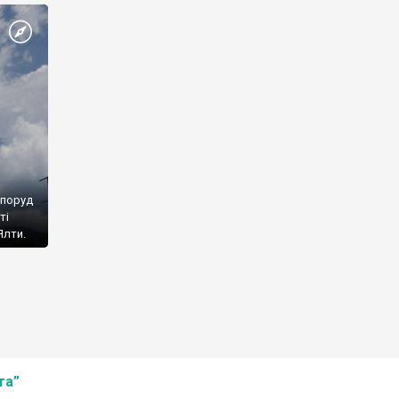
споруд
ті
Ялти.
та”