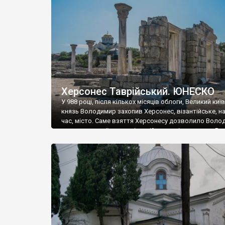
музею «Новгородський музей-заповідник» сотні арт
візантійської доби. Раритети викрадені з фондів об’
культурної спадщини ЮНЕСКО «Херсонеса Таврійсько
Офіційно – на виставку «Золото Візантії», але експер
влада в Україні вважають це лише […]
Херсонес Таврійський. ЮНЕСКО
У 988 році, після кількох місяців облоги, Великий киї
князь Володимир захопив Херсонес, візантійське, на
час, місто. Саме взяття Херсонесу дозволило Воло
диктувати свої умови візантійському імператору Вас
та одружитися з його дочкою Ганною. Цього ж року,
Херсонесі Володимир-язичник, став Василем-
християнином. А потім було Хрещення Русі. На честь
Херсонесу Таврійського названо місто […]