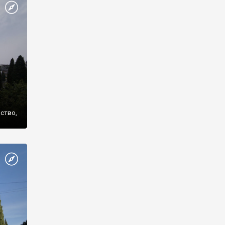
же
нство,