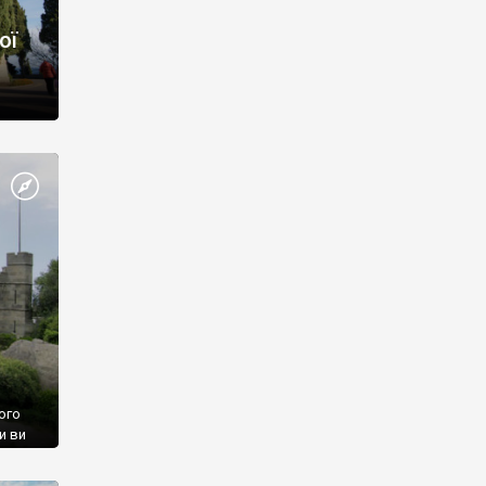
ої
ого
и ви