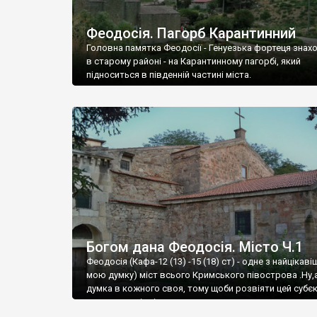
Феодосія. Пагорб Карантинний
Головна памятка Феодосії - Генуезька фортеця знах
в старому районі - на Карантинному пагорбі, який
підноситься в південній частині міста.
Богом дана Феодосія. Місто Ч.1
Феодосія (Кафа-12 (13) -15 (18) ст) - одне з найцікаві
мою думку) міст всього Кримського півострова .Ну,
думка в кожного своя, тому щоби розвіяти цей субєк
запрошую відвідати це