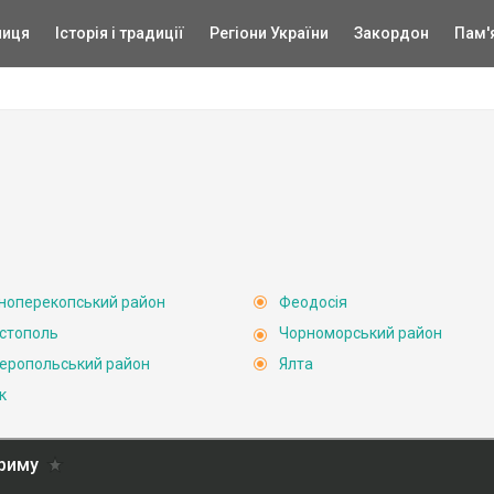
ниця
Історія і традиції
Регіони України
Закордон
Пам'
ноперекопський район
Феодосія
стополь
Чорноморський район
еропольський район
Ялта
к