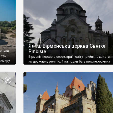
ефактів
називаються «повстяками» (postaki)…” “Вино. Крим
єкту
виробляє відмінне вино і його вдосталь: воно все ду
го».
легке біле і дуже […]
ти та
Ялта. Вірменська церква Святої
Ріпсіме
вський
 той
Вірменія першою серед країн світу прийняла христия
димиру
як державну релігію, й на подив багатьох пересічних
илю ІІ,
українців, які усіх кавказців вважають мусульманами,
 в
вірмени є відданими вірянами Христа