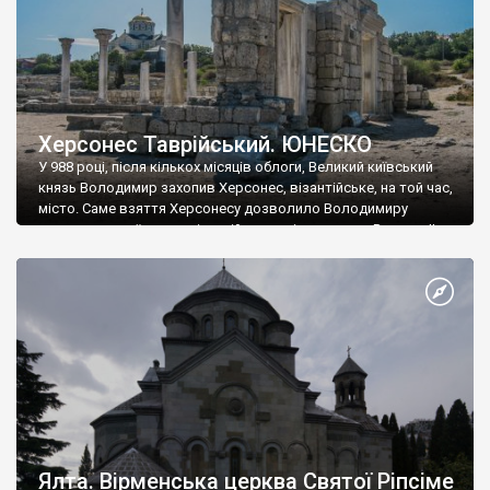
Херсонес Таврійський. ЮНЕСКО
У 988 році, після кількох місяців облоги, Великий київський
князь Володимир захопив Херсонес, візантійське, на той час,
місто. Саме взяття Херсонесу дозволило Володимиру
диктувати свої умови візантійському імператору Василю ІІ, та
одружитися з його дочкою Ганною. Цього ж року, в
Херсонесі Володимир-язичник, став Василем-християнином.
А потім було Хрещення Русі. На честь Херсонесу Таврійського
названо місто […]
Ялта. Вірменська церква Святої Ріпсіме