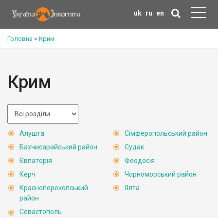
uk
ru
en
Головна
>
Крим
Крим
Алушта
Сімферопольський район
Бахчисарайський район
Судак
Євпаторія
Феодосія
Керч
Чорноморський район
Красноперекопський
Ялта
район
Севастополь