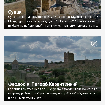
Судак
Судак... Вже чую крики в спину: "Ааа, попса! Муляжна фортеця!
Місце,туристами затерте до дір!..." Но то шо? А мене ще там
не було, ну не "дірявив" я там нічого... принаймні до цього літа.
Феодосія. Пагорб Карантинний
Головна памятка Феодосії - Генуезька фортеця знаходиться в
старому районі - на Карантинному пагорбі, який підноситься в
південній частині міста.