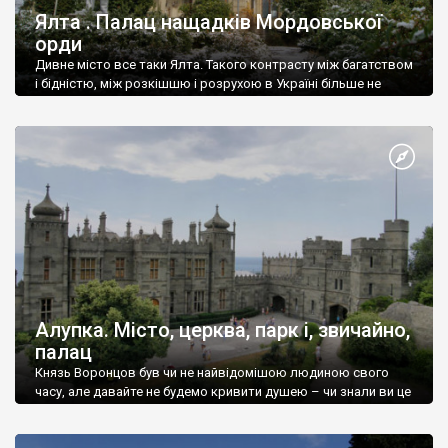
Ялта . Палац нащадків Мордовської
орди
Дивне місто все таки Ялта. Такого контрасту між багатством
і бідністю, між розкішшю і розрухою в Україні більше не
знайдеш.
Алупка. Місто, церква, парк і, звичайно,
палац
Князь Воронцов був чи не найвідомішою людиною свого
часу, але давайте не будемо кривити душею – чи знали ви це
прізвище до відвідин Алупки? Мабуть все таки ні.