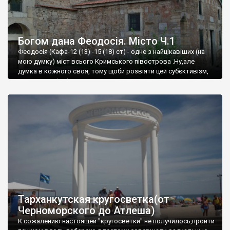
Богом дана Феодосія. Місто Ч.1
Феодосія (Кафа-12 (13) -15 (18) ст) - одне з найцікавіших (на
мою думку) міст всього Кримського півострова .Ну,але
думка в кожного своя, тому щоби розвіяти цей субєктивізм,
запрошую відвідати це
Тарханкутская кругосветка(от
Черноморского до Атлеша)
К сожалению настоящей "кругосветки" не получилось,пройти