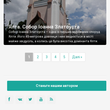
Ялта. Собор Іоанна Златоуста
Собор Іоанна Златоуста – одна із перших мурованих споруд
Ялти. Його 45-метрова дзвіниця і нині видніється в місті
майже звідусіль, а колись це була висотна домінанта Ялти.
1
2
3
4
5
Далі »
Станьте нашим автором