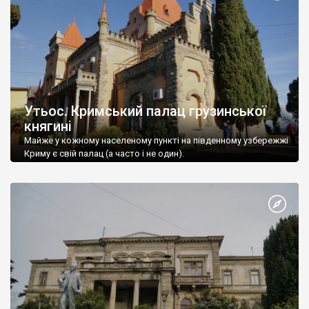
Утьос. Кримський палац грузинської
княгині
Майже у кожному населеному пункті на південному узбережжі
Криму є свій палац (а часто і не один).