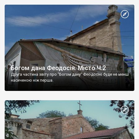
Богом дана Феодосія. Місто Ч.2
Друга частина звіту про "Богом дану" Феодосію буде не менш
насиченою ніж перша.