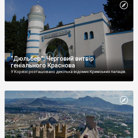
“Дюльбер”. Черговий витвір
геніального Краснова
У Кореїзі розташовано декілька відомих Кримських палаців.