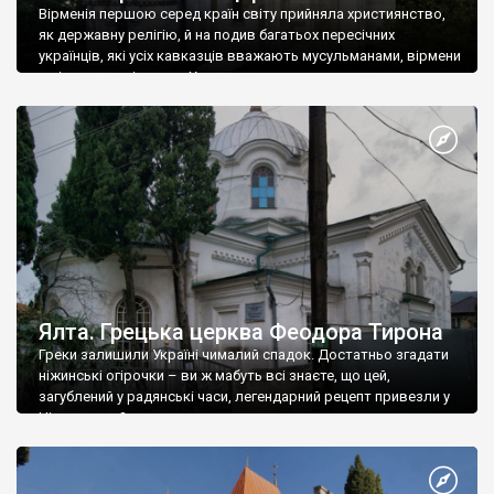
Вірменія першою серед країн світу прийняла християнство,
як державну релігію, й на подив багатьох пересічних
українців, які усіх кавказців вважають мусульманами, вірмени
є відданими вірянами Христа
Ялта. Грецька церква Феодора Тирона
Греки залишили Україні чималий спадок. Достатньо згадати
ніжинські огірочки – ви ж мабуть всі знаєте, що цей,
загублений у радянські часи, легендарний рецепт привезли у
Ніжин греки?