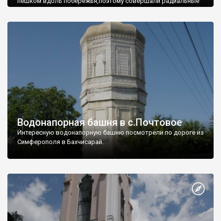
пешком вдоль побережья,поэтому совершали радиальные
вылазки из Оленевки.
Водонапорная башня в с.Почтовое
Интересную водонапорную башню посмотрели по дороге из
Симферополя в Бахчисарай.