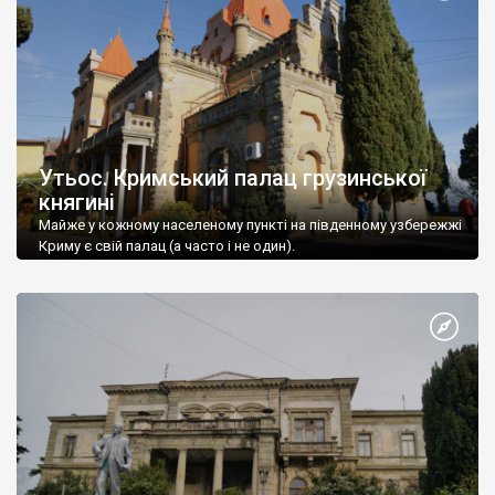
Утьос. Кримський палац грузинської
княгині
Майже у кожному населеному пункті на південному узбережжі
Криму є свій палац (а часто і не один).