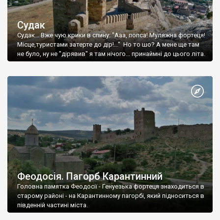
Судак
Судак... Вже чую крики в спину: "Ааа, попса! Муляжна фортеця!
Місце,туристами затерте до дір!..." Но то шо? А мене ще там
не було, ну не "дірявив" я там нічого... принаймні до цього літа.
Феодосія. Пагорб Карантинний
Головна памятка Феодосії - Генуезька фортеця знаходиться в
старому районі - на Карантинному пагорбі, який підноситься в
південній частині міста.