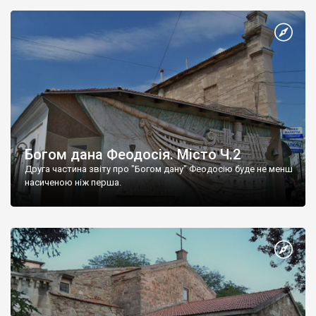
Богом дана Феодосія. Місто Ч.2
Друга частина звіту про "Богом дану" Феодосію буде не менш
насиченою ніж перша.