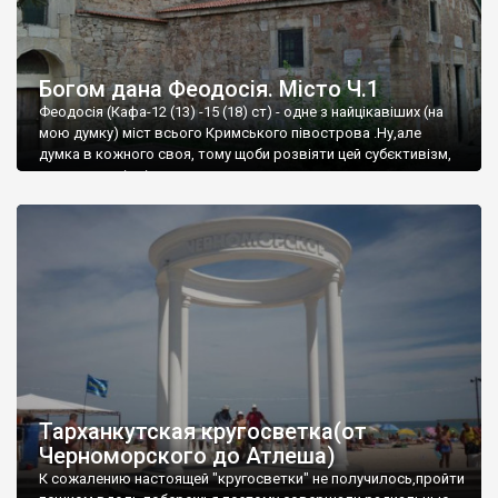
Богом дана Феодосія. Місто Ч.1
Феодосія (Кафа-12 (13) -15 (18) ст) - одне з найцікавіших (на
мою думку) міст всього Кримського півострова .Ну,але
думка в кожного своя, тому щоби розвіяти цей субєктивізм,
запрошую відвідати це
Тарханкутская кругосветка(от
Черноморского до Атлеша)
К сожалению настоящей "кругосветки" не получилось,пройти