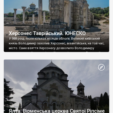
Херсонес Таврійський. ЮНЕСКО
У 988 році, після кількох місяців облоги, Великий київський
князь Володимир захопив Херсонес, візантійське, на той час,
місто. Саме взяття Херсонесу дозволило Володимиру
диктувати свої умови візантійському імператору Василю ІІ, та
одружитися з його дочкою Ганною. Цього ж року, в
Херсонесі Володимир-язичник, став Василем-християнином.
А потім було Хрещення Русі. На честь Херсонесу Таврійського
названо місто […]
Ялта. Вірменська церква Святої Ріпсіме