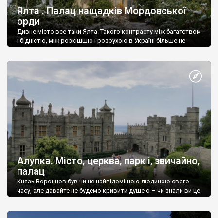
Ялта . Палац нащадків Мордовської
орди
Дивне місто все таки Ялта. Такого контрасту між багатством
і бідністю, між розкішшю і розрухою в Україні більше не
знайдеш.
Алупка. Місто, церква, парк і, звичайно,
палац
Князь Воронцов був чи не найвідомішою людиною свого
часу, але давайте не будемо кривити душею – чи знали ви це
прізвище до відвідин Алупки? Мабуть все таки ні.