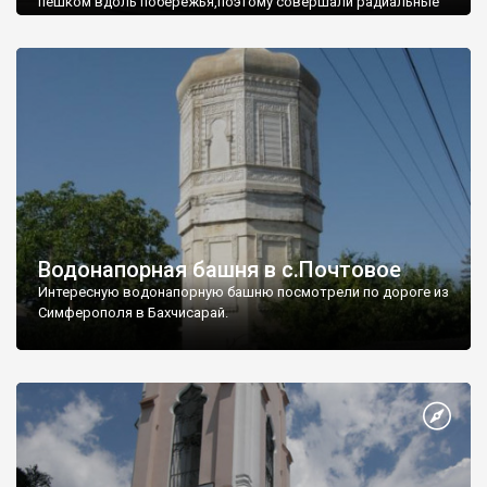
пешком вдоль побережья,поэтому совершали радиальные
вылазки из Оленевки.
Водонапорная башня в с.Почтовое
Интересную водонапорную башню посмотрели по дороге из
Симферополя в Бахчисарай.