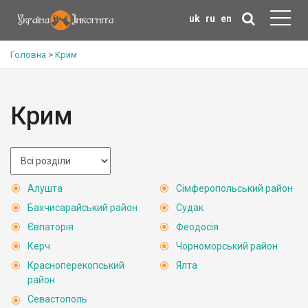
uk
ru
en
Головна
>
Крим
Крим
Алушта
Сімферопольський район
Бахчисарайський район
Судак
Євпаторія
Феодосія
Керч
Чорноморський район
Красноперекопський
Ялта
район
Севастополь