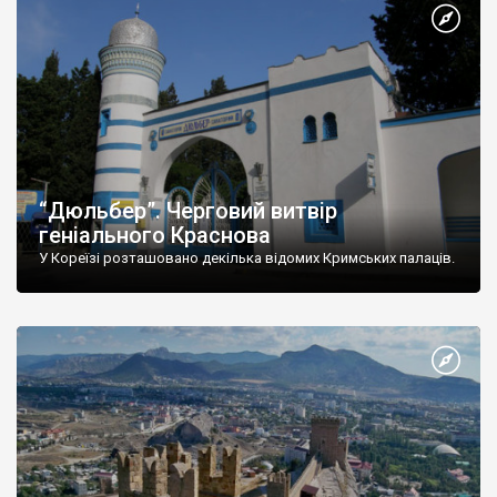
“Дюльбер”. Черговий витвір
геніального Краснова
У Кореїзі розташовано декілька відомих Кримських палаців.