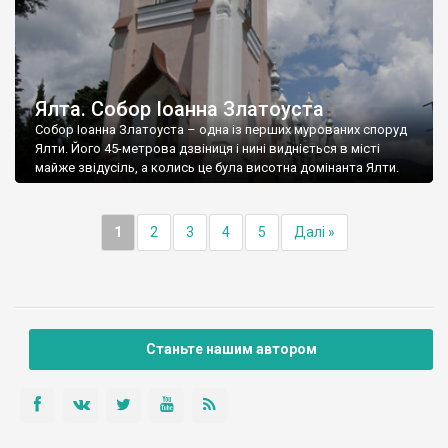
Ялта. Собор Іоанна Златоуста
Собор Іоанна Златоуста – одна із перших мурованих споруд
Ялти. Його 45-метрова дзвіниця і нині видніється в місті
майже звідусіль, а колись це була висотна домінанта Ялти.
1
2
3
4
5
Далі »
Станьте нашим автором