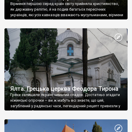
Вірменія першою серед країн світу прийняла християнство,
як державну релігію, й на подив багатьох пересічних
українців, які усіх кавказців вважають мусульманами, вірмени
є відданими вірянами Христа
Ялта. Грецька церква Феодора Тирона
Греки залишили Україні чималий спадок. Достатньо згадати
ніжинські огірочки – ви ж мабуть всі знаєте, що цей,
загублений у радянські часи, легендарний рецепт привезли у
Ніжин греки?