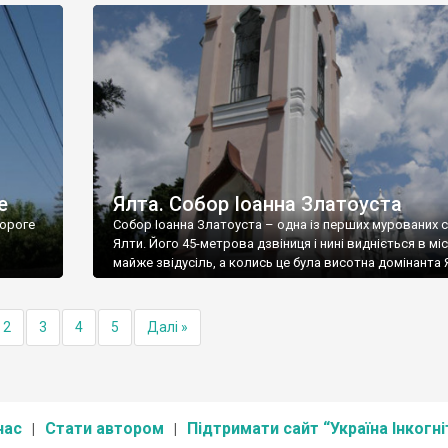
е
Ялта. Собор Іоанна Златоуста
ороге
Собор Іоанна Златоуста – одна із перших мурованих 
Ялти. Його 45-метрова дзвіниця і нині видніється в міс
майже звідусіль, а колись це була висотна домінанта 
2
3
4
5
Далі »
нас
Стати автором
Підтримати сайт “Україна Інкогні