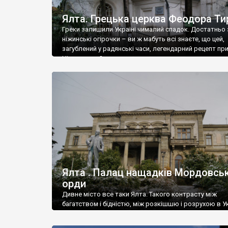
Ялта. Грецька церква Феодора Ти
Греки залишили Україні чималий спадок. Достатньо 
ніжинські огірочки – ви ж мабуть всі знаєте, що цей,
загублений у радянські часи, легендарний рецепт пр
Ніжин греки?
Ялта . Палац нащадків Мордовськ
орди
Дивне місто все таки Ялта. Такого контрасту між
багатством і бідністю, між розкішшю і розрухою в Ук
більше не знайдеш.