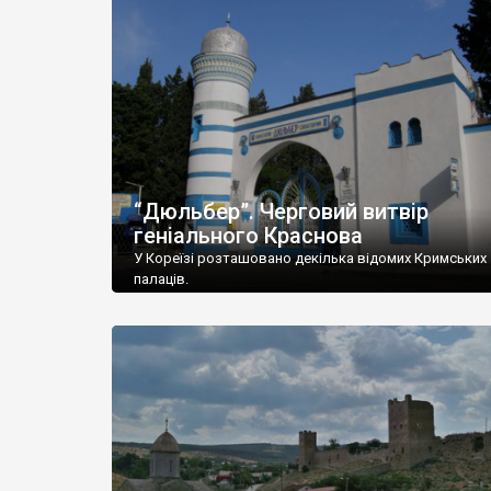
“Дюльбер”. Черговий витвір
геніального Краснова
У Кореїзі розташовано декілька відомих Кримських
палаців.