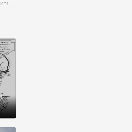
им та
ора і
є
го типу,
ей-
рний
ста:
 райони
від 2
I
і,
рукти,
 котрі