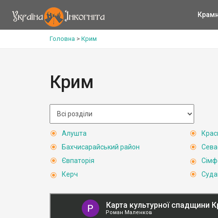
Крам
Головна
>
Крим
Крим
Алушта
Крас
Бахчисарайський район
Сева
Євпаторія
Сімф
Керч
Суда