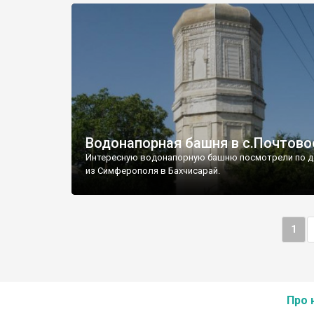
Водонапорная башня в с.Почтово
Интересную водонапорную башню посмотрели по д
из Симферополя в Бахчисарай.
1
Про 