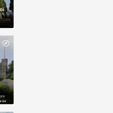
ої
ого
и ви