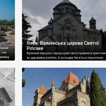
ефактів
називаються «повстяками» (postaki)…” “Вино. Крим
єкту
виробляє відмінне вино і його вдосталь: воно все ду
го».
легке біле і дуже […]
ти та
Ялта. Вірменська церква Святої
Ріпсіме
вський
 той
Вірменія першою серед країн світу прийняла христия
димиру
як державну релігію, й на подив багатьох пересічних
илю ІІ,
українців, які усіх кавказців вважають мусульманами,
 в
вірмени є відданими вірянами Христа