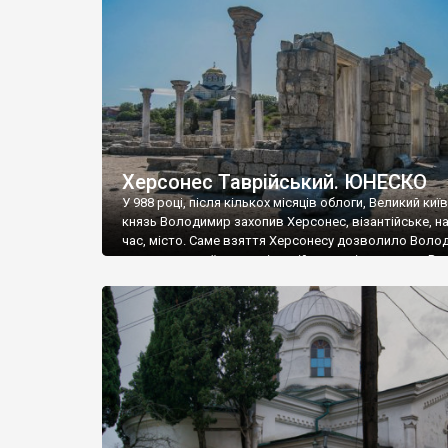
музею «Новгородський музей-заповідник» сотні арт
візантійської доби. Раритети викрадені з фондів об’
культурної спадщини ЮНЕСКО «Херсонеса Таврійсько
Офіційно – на виставку «Золото Візантії», але експер
влада в Україні вважають це лише […]
Херсонес Таврійський. ЮНЕСКО
У 988 році, після кількох місяців облоги, Великий киї
князь Володимир захопив Херсонес, візантійське, на
час, місто. Саме взяття Херсонесу дозволило Воло
диктувати свої умови візантійському імператору Вас
та одружитися з його дочкою Ганною. Цього ж року,
Херсонесі Володимир-язичник, став Василем-
християнином. А потім було Хрещення Русі. На честь
Херсонесу Таврійського названо місто […]