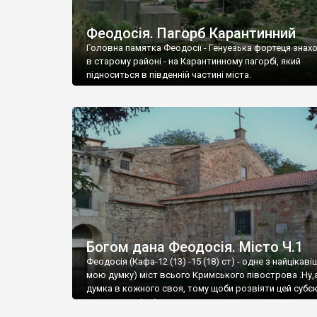
Феодосія. Пагорб Карантинний
Головна памятка Феодосії - Генуезька фортеця знах
в старому районі - на Карантинному пагорбі, який
підноситься в південній частині міста.
Богом дана Феодосія. Місто Ч.1
Феодосія (Кафа-12 (13) -15 (18) ст) - одне з найцікаві
мою думку) міст всього Кримського півострова .Ну,
думка в кожного своя, тому щоби розвіяти цей субєк
запрошую відвідати це