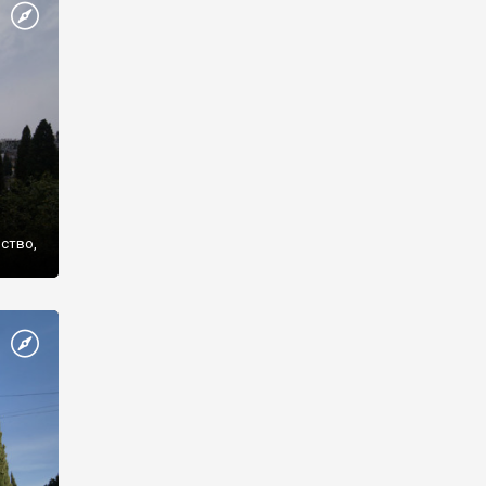
же
нство,