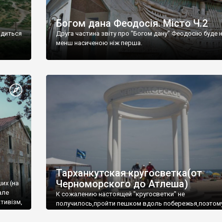
Богом дана Феодосія. Місто Ч.2
одиться
Друга частина звіту про "Богом дану" Феодосію буде 
менш насиченою ніж перша.
Тарханкутская кругосветка(от
Черноморского до Атлеша)
ших (на
але
К сожалению настоящей "кругосветки" не
тивізм,
получилось,пройти пешком вдоль побережья,поэтом
совершали радиальные вылазки из Оленевки.