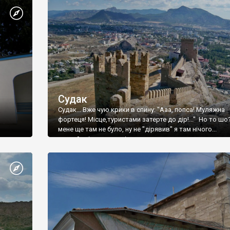
Судак
Судак... Вже чую крики в спину: "Ааа, попса! Муляжна
фортеця! Місце,туристами затерте до дір!..." Но то шо
мене ще там не було, ну не "дірявив" я там нічого...
принаймні до цього літа.