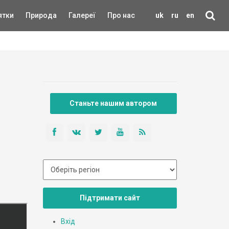
ятки
Природа
Галереї
Про нас
uk
ru
en
Станьте нашим автором
Підтримати сайт
Вхід