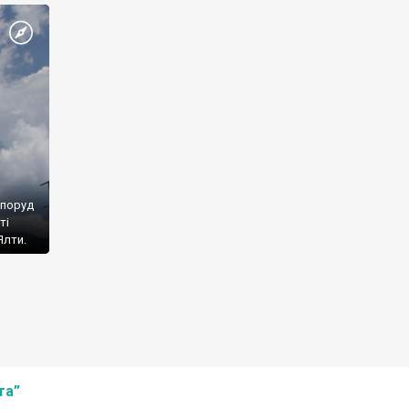
споруд
ті
Ялти.
та”