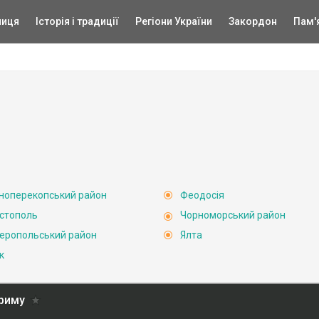
ниця
Історія і традиції
Регіони України
Закордон
Пам'
ноперекопський район
Феодосія
стополь
Чорноморський район
еропольський район
Ялта
к